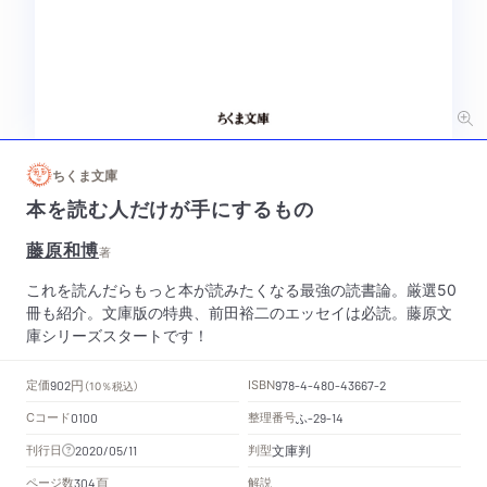
ちくま文庫
本を読む人だけが手にするもの
藤原和博
著
これを読んだらもっと本が読みたくなる最強の読書論。厳選50
冊も紹介。文庫版の特典、前田裕二のエッセイは必読。藤原文
庫シリーズスタートです！
円
定価
ISBN
902
（10％税込）
978-4-480-43667-2
Cコード
整理番号
ふ
0100
-29-14
文庫判
刊行日
判型
2020/05/11
頁
ページ数
解説
304