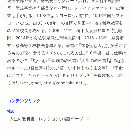
経済学部卒業後、株式会社リクルート入社。東京営業統括部
長、新規事業担当部長などを歴任。メディアファクトリーの創
業も手がける。1993年よりヨーロッパ駐在、1996年同社フェ
ローとなる。2003～08年、杉並区立和田中学校で義務教育初
の民間校長を務める。2008～11年、橋下大阪府知事の特別顧
問。2014年から佐賀県武雄市特別顧問。2016～18年、奈良市
立一条高等学校校長を務める。著書に『本を読む人だけが手にす
るもの』『必ず食える１％の人になる方法』『10年後、君に仕事は
あるのか？』『処生術』『35歳の教科書』『人生の教科書［よのなか
のルール］』（宮台真司との共著、いずれもちくま文庫）、『革命
はいつも、たった一人から始まる』（ポプラ社）等多数あり。詳し
くは「よのなかnet」http://yononaka.netに。
コンテンツリンク
特設
「人生の教科書コレクション」特設ページ