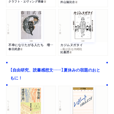
クラフト・エヴィング商會
著
外山滋比古
著
ちくま文庫
ちくま文庫
不幸になりたがる人たち 増補新版
カジムヌガタイ
春日武彦
─風が語る沖縄戦
著
比嘉慂
著
【自由研究、読書感想文……】夏休みの宿題のおと
もに！
ちくま文庫
ちくま学芸文庫