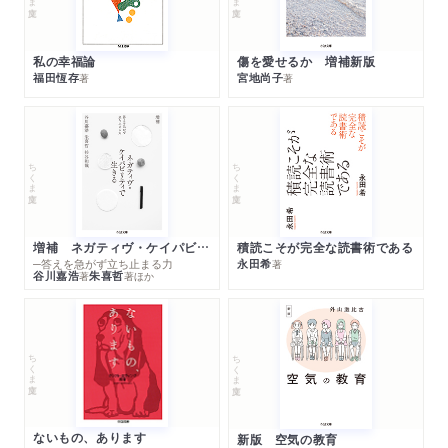
私の幸福論
傷を愛せるか 増補新版
福田恆存
宮地尚子
著
著
ちくま文庫
ちくま文庫
増補 ネガティヴ・ケイパビリティで生きる
積読こそが完全な読書術である
─答えを急がず立ち止まる力
永田希
著
谷川嘉浩
朱喜哲
著
著
ほか
ちくま文庫
ちくま文庫
ないもの、あります
新版 空気の教育