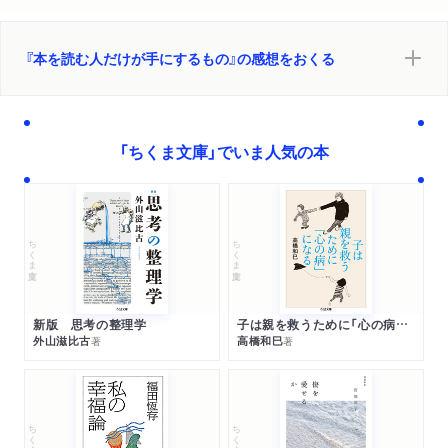
『本を読む人だけが手にするもの』の感想をおくる
「ちくま文庫」でいま人気の本
ちくま文庫
ちくま文庫
新版 思考の整理学
子は親を救うために「心の病」になる
外山滋比古
高橋和巳
著
著
ちくま文庫
ちくま文庫