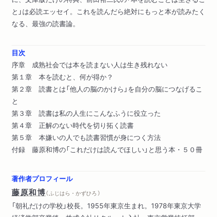
と」は必読エッセイ。これを読んだら絶対にもっと本が読みたく
なる、最強の読書論。
目次
序章 成熟社会では本を読まない人は生き残れない
第１章 本を読むと、何が得か？
第２章 読書とは「他人の脳のかけら」を自分の脳につなげるこ
と
第３章 読書は私の人生にこんなふうに役立った
第４章 正解のない時代を切り拓く読書
第５章 本嫌いの人でも読書習慣が身につく方法
付録 藤原和博の「これだけは読んでほしい」と思う本・５０冊
著作者プロフィール
藤原和博
（ ふじはら・かずひろ ）
「朝礼だけの学校」校長。1955年東京生まれ。1978年東京大学