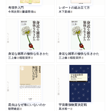
考現学入門
レポートの組み立て方
今和次郎
藤森照信
木下是雄
著
編
著
ちくま文庫
ちくま文庫
身近な雑草の愉快な生きかた
身近な雑草の愉快な生きかた
三上修
稲垣栄洋
三上修
稲垣栄洋
著
著
著
著
ちくまプリマー新書
ちくま新書
昆虫はなぜ海にいないのか
宇宙最強物質決定戦
朝野維起
高水裕一
著
著