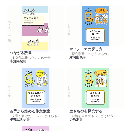
ちくまプリマー新書
シリーズ・全集
マイテーマの探し方
つながる読書
─探究学習ってどうやるの？
片岡則夫
著
─１０代に推したいこの一冊
小池陽慈
編
シリーズ・全集
シリーズ・全集
苦手から始める作文教室
生きものを探究する
─文章が書けたらいいことはある？
─自然を観察するってどういうこと？
津村記久子
小島渉
著
著