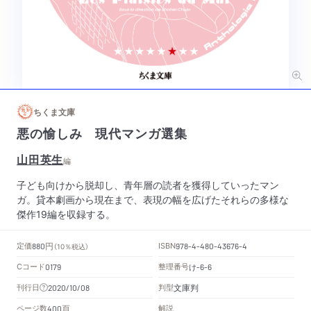
ちくま文庫
悪の愉しみ 現代マンガ選集
山田英生
編
子ども向けから脱却し、青年層の読者を獲得していったマン
ガ。貸本劇画から現在まで、表現の幅を広げたそれらの多様な
傑作19編を収録する。
円
定価
ISBN
880
（10％税込）
978-4-480-43676-4
Cコード
整理番号
け
0179
-6-6
文庫判
刊行日
判型
2020/10/08
頁
ページ数
解説
400