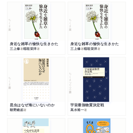
ちくま文庫
ちくま文庫
身近な雑草の愉快な生きかた
身近な雑草の愉快な生きかた
三上修
稲垣栄洋
三上修
稲垣栄洋
著
著
著
著
ちくまプリマー新書
ちくま新書
昆虫はなぜ海にいないのか
宇宙最強物質決定戦
朝野維起
高水裕一
著
著