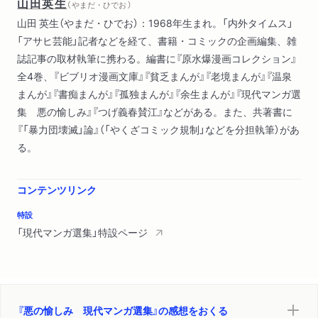
山田英生
（ やまだ・ひでお ）
山田 英生（やまだ・ひでお）：1968年生まれ。「内外タイムス」
第３章…エロスと生と死と
「アサヒ芸能」記者などを経て、書籍・コミックの企画編集、雑
『Ｓの恋』 かわぐちかいじ
誌記事の取材執筆に携わる。編書に『原水爆漫画コレクション』
『停滞前線』 石井隆
全4巻、『ビブリオ漫画文庫』『貧乏まんが』『老境まんが』『温泉
『アヤカシの大連』 湊谷夢吉
まんが』『書痴まんが』『孤独まんが』『余生まんが』『現代マンガ選
『発禁・櫻御前』 うらたじゅん
集 悪の愉しみ』『つげ義春賛江』などがある。また、共著書に
『「暴力団壊滅」論』（「やくざコミック規制」などを分担執筆）があ
第４章…ことの結末
る。
『処刑は３時におわった』 手塚治虫
『不思議な手紙』 つげ義春
『幸福なる一家』 つげ忠男
コンテンツリンク
『人間劇場』より「はえ」 永島慎二
特設
『夢のつづき』 谷口ジロー
「現代マンガ選集」特設ページ
解説 山田英生
初出一覧
『悪の愉しみ 現代マンガ選集』の感想をおくる