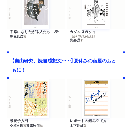
ちくま文庫
ちくま文庫
不幸になりたがる人たち 増補新版
カジムヌガタイ
春日武彦
─風が語る沖縄戦
著
比嘉慂
著
【自由研究、読書感想文……】夏休みの宿題のおと
もに！
ちくま文庫
ちくま学芸文庫
考現学入門
レポートの組み立て方
今和次郎
藤森照信
木下是雄
著
編
著