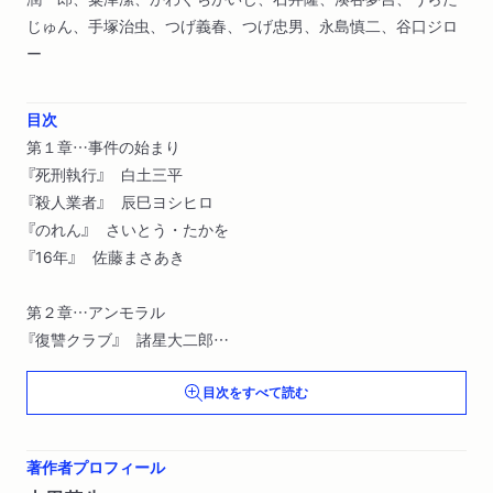
じゅん、手塚治虫、つげ義春、つげ忠男、永島慎二、谷口ジロ
ー
目次
第１章…事件の始まり
『死刑執行』 白土三平
『殺人業者』 辰巳ヨシヒロ
『のれん』 さいとう・たかを
『16年』 佐藤まさあき
第２章…アンモラル
『復讐クラブ』 諸星大二郎
『グール（屍鬼）』 山岸凉子
目次をすべて読む
『珈琲時間』より「Hate to See You Go」 豊田徹也
『美しい町』より「商店街」 近藤聡乃
『死都調布』より「イン・ザ・クソスープ」 斎藤潤一郎
著作者プロフィール
『すてたろう』 粟津潔