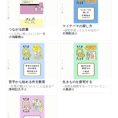
ちくまプリマー新書
シリーズ・全集
マイテーマの探し方
つながる読書
─探究学習ってどうやるの？
片岡則夫
著
─１０代に推したいこの一冊
小池陽慈
編
シリーズ・全集
シリーズ・全集
苦手から始める作文教室
生きものを探究する
─文章が書けたらいいことはある？
─自然を観察するってどういうこと？
津村記久子
小島渉
著
著
シリーズ・全集