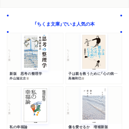
「ちくま文庫」でいま人気の本
ちくま文庫
ちくま文庫
新版 思考の整理学
子は親を救うために「心の病」になる
外山滋比古
高橋和巳
著
著
ちくま文庫
ちくま文庫
私の幸福論
傷を愛せるか 増補新版