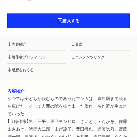
購入する
内容紹介
目次
著作者プロフィール
コンテンツリンク
感想をおくる
内容紹介
かつては子どもが読むものであったマンガは、青年層まで読者
を広げた。そして人間の闇を描き出した傑作・名作群が生まれ
ていった──。
【収録作家】白土三平、辰巳ヨシヒロ、さいとう・たかを、佐藤
まさあき、諸星大二郎、山岸凉子、豊田徹也、近藤聡乃、斎藤
潤一郎、粟津潔、かわぐちかいじ、石井隆、湊谷夢吉、うらた