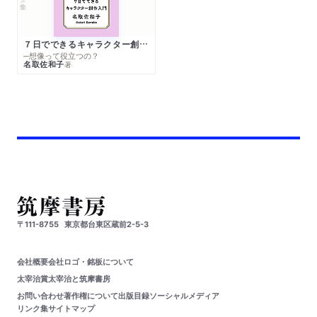
７日でできるキャラクター創作入門
─想像って役立つの？
名取佐和子
著
〒111-8755
東京都台東区蔵前2-5-3
会社概要
会社ロゴ・銘板について
太宰治賞
太宰治と筑摩書房
お問い合わせ
著作権について
出版目録
ソーシャルメディア
リンク集
サイトマップ