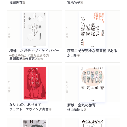
福田恆存
宮地尚子
著
著
ちくま文庫
ちくま文庫
増補 ネガティヴ・ケイパビリティで生きる
積読こそが完全な読書術である
─答えを急がず立ち止まる力
永田希
著
谷川嘉浩
朱喜哲
著
著
ほか
ちくま文庫
ちくま文庫
ないもの、あります
新版 空気の教育
クラフト・エヴィング商會
著
外山滋比古
著