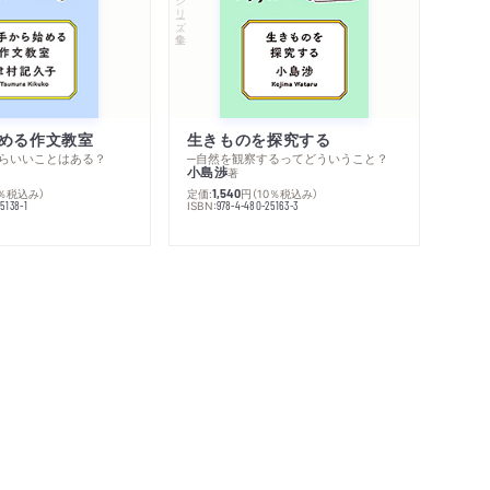
シリーズ・全集
める作文教室
生きものを探究する
らいいことはある？
─自然を観察するってどういうこと？
小島渉
著
0％税込み）
定価:
円
（10％税込み）
1,540
ISBN:
5138-1
978-4-480-25163-3