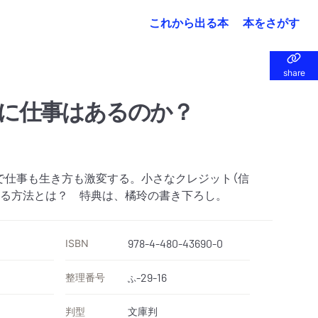
これから出る本
本をさがす
share
share
に仕事はあるのか？
で仕事も生き方も激変する。小さなクレジット（信
残る方法とは？ 特典は、橘玲の書き下ろし。
ISBN
978-4-480-43690-0
整理番号
-29-16
ふ
判型
文庫判