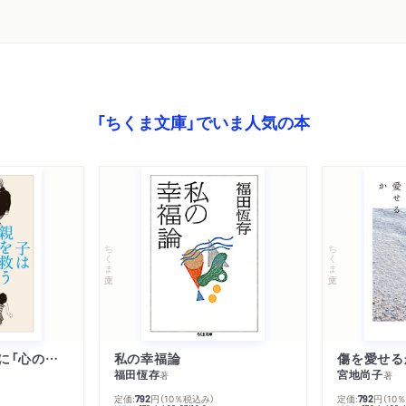
「ちくま文庫」でいま人気の本
ちくま文庫
ちくま文庫
子は親を救うために「心の病」になる
私の幸福論
傷を愛せる
福田恆存
宮地尚子
著
著
定価:
円
（10％税込み）
定価:
円
（10
792
792