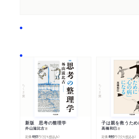
ちくま文庫
ちくま文庫
新版 思考の整理学
外山滋比古
高橋和巳
著
著
定価:
円
（10％税込み）
定価:
円
（10％税込み）
693
880