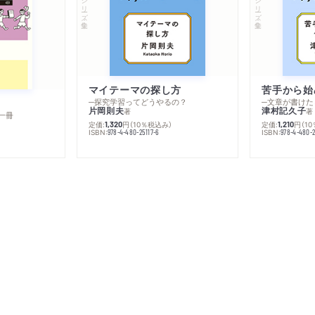
シリーズ・全集
シリーズ・全集
マイテーマの探し方
苦手から始
─探究学習ってどうやるの？
─文章が書けた
片岡則夫
津村記久子
著
著
一冊
定価:
円
（10％税込み）
定価:
円
（1
1,320
1,210
ISBN:
ISBN:
978-4-480-25117-6
978-4-480-2