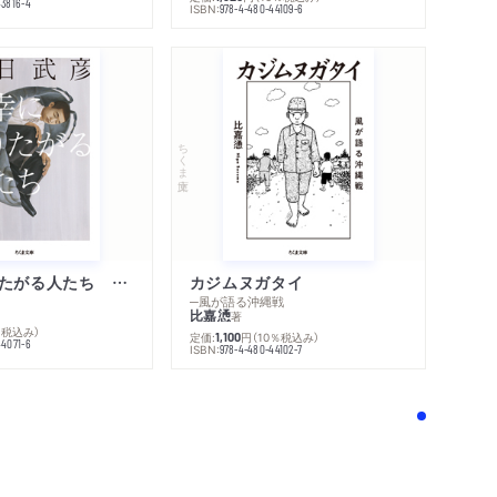
43816-4
ISBN:
978-4-480-44109-6
ちくま文庫
不幸になりたがる人たち 増補新版
カジムヌガタイ
─風が語る沖縄戦
比嘉慂
著
％税込み）
定価:
円
（10％税込み）
1,100
44071-6
ISBN:
978-4-480-44102-7
！