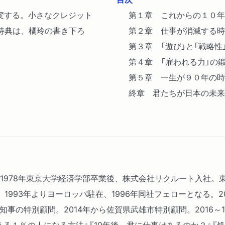
変する。小さなクレジット
第１章 これからの１０年
特典は、橘玲の書き下ろ
第２章 仕事が消滅する時
第３章 「遊び」と「戦略
第４章 「雇われる力」の
第５章 一生が９０年の時
終章 君たちが日本の未来
れ。1978年東京大学経済学部卒業後、株式会社リクルート入社
993年よりヨーロッパ駐在、1996年同社フェローとなる。2
府知事の特別顧問。2014年から佐賀県武雄市特別顧問。2016
る１％の人になる方法』『10年後、君に仕事はあるのか？』『処