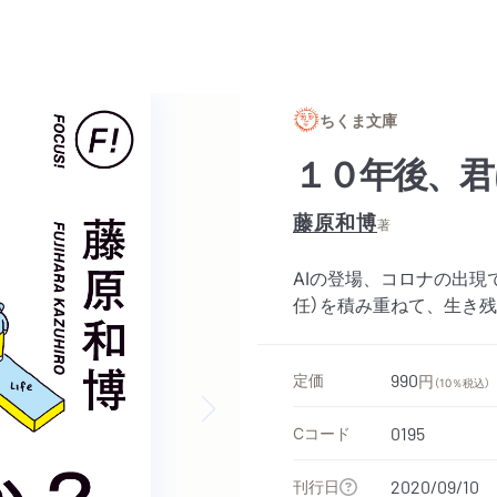
ちくま文庫
１０年後、君
藤原和博
著
AIの登場、コロナの出現
任）を積み重ねて、生き
定価
990
円
（10％税込）
Cコード
0195
Next slide
刊行日
2020/09/10