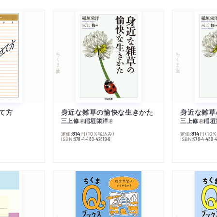
ちくま文庫
ちくま文庫
て方
身近な雑草の愉快な生きかた
身近な雑草
三上修
稲垣栄洋
三上修
稲垣
著
著
著
定価:
円
（10％税込み）
定価:
円
（10
814
814
ISBN:
ISBN:
978-4-480-42819-6
978-4-480-