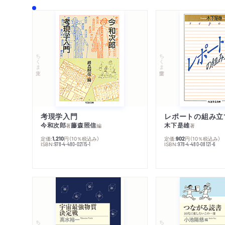
ちくま文庫
ちくま学芸文庫
考現学入門
レポートの組み立
今和次郎
藤森照信
木下是雄
著
編
著
定価:
円
（10％税込み）
定価:
円
（10％税込み）
1,210
902
ISBN:
ISBN:
978-4-480-02115-1
978-4-480-08121-6