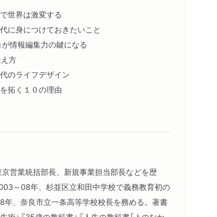
で世界は激変する
代に身につけておきたいこと
性」が情報編集力の鍵になる
鍛え方
代のライフデザイン
を拓く１０の理由
。東京営業統括部長、新規事業担当部長などを歴
003～08年、杉並区立和田中学校で義務教育初の
～18年、奈良市立一条高等学校校長を務める。著書
生術』『35歳の教科書』『人生の教科書［よのなか