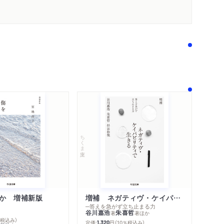
ちくま文庫
内容紹介・目次
か 増補新版
増補 ネガティヴ・ケイパビリティで生きる
著作者プロフィール
─答えを急がず立ち止まる力
コンテンツリンク
谷川嘉浩
朱喜哲
著
著
ほか
感想をおくる
％税込み）
定価:
円
（10％税込み）
1,320