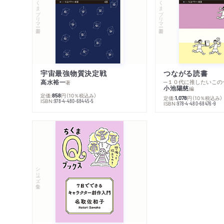
ちくまプリマー新書
ちくまプリマー新書
宇宙最強物質決定戦
つながる読書
高水裕一
─１０代に推したいこの
著
小池陽慈
編
定価:
円
（10％税込み）
858
定価:
円
（10％税込み）
1,078
ISBN:
978-4-480-68445-5
ISBN:
978-4-480-68476-9
シリーズ・全集