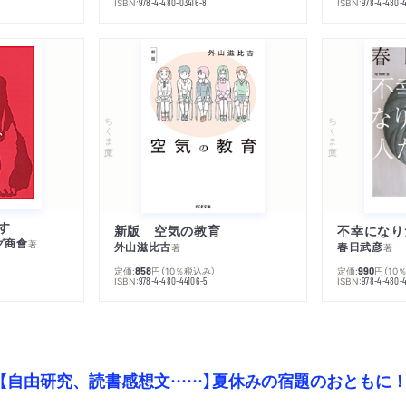
ISBN:
ISBN:
978-4-480-03416-8
978-4-480-
ちくま文庫
ちくま文庫
す
新版 空気の教育
グ商會
著
外山滋比古
春日武彦
著
著
定価:
円
（10％税込み）
定価:
円
（10
858
990
ISBN:
ISBN:
978-4-480-44106-5
978-4-480-
【自由研究、読書感想文……】夏休みの宿題のおともに