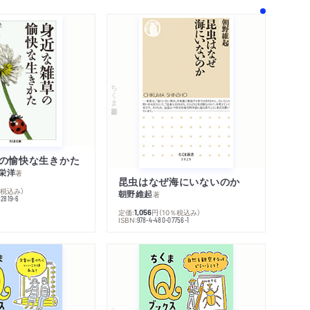
ちくま新書
の愉快な生きかた
栄洋
著
昆虫はなぜ海にいないのか
％税込み）
朝野維起
著
42819-6
定価:
円
（10％税込み）
1,056
ISBN:
978-4-480-07756-1