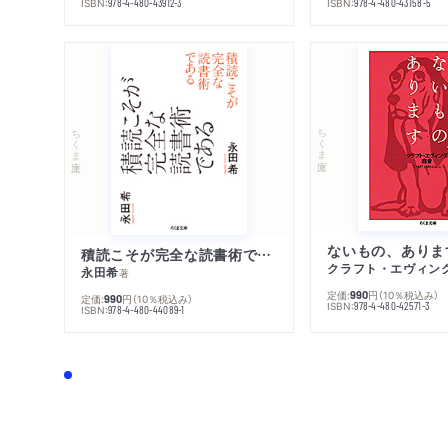
ISBN:
ISBN:
978-4-480-43912-3
978-4-480-43158-5
ちくま文庫
ちくま文庫
ないもの、ありま
積読こそが完全な読書術である
クラフト・エヴィン
永田希
著
定価:
円
（10％税込み）
990
定価:
円
（10％税込み）
990
ISBN:
978-4-480-42571-3
ISBN:
978-4-480-44089-1