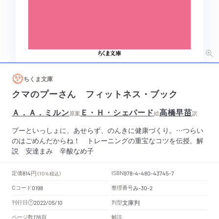
ちくま文庫
クマのプーさん フィットネス・ブック
Ａ．Ａ．ミルン
Ｅ・Ｈ・シェパード
高橋早苗
原案
絵
訳
プーといっしょに、あせらず、のんきに健康づくり。…つらい
のはごめんだからね！ トレーニングの重宝なコツを伝授。解
説 安達まみ 辛酸なめ子
円
定価
ISBN
814
（10％税込）
978-4-480-43745-7
Cコード
整理番号
み
0198
-30-2
文庫判
刊行日
判型
2022/05/10
頁
ページ数
解説
176