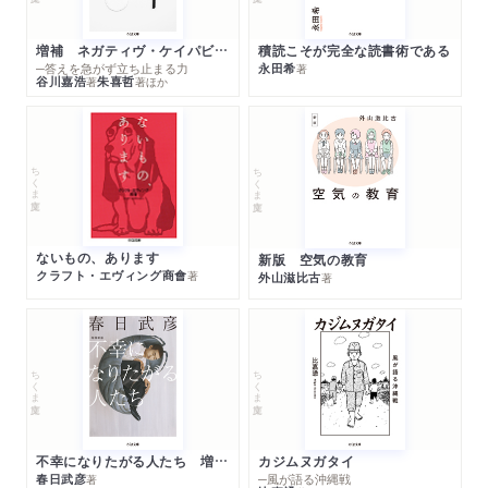
増補 ネガティヴ・ケイパビリティで生きる
積読こそが完全な読書術である
─答えを急がず立ち止まる力
永田希
著
谷川嘉浩
朱喜哲
著
著
ほか
ちくま文庫
ちくま文庫
ないもの、あります
新版 空気の教育
クラフト・エヴィング商會
著
外山滋比古
著
ちくま文庫
ちくま文庫
不幸になりたがる人たち 増補新版
カジムヌガタイ
春日武彦
─風が語る沖縄戦
著