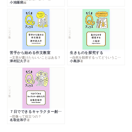
小池陽慈
編
シリーズ・全集
シリーズ・全集
苦手から始める作文教室
生きものを探究する
─文章が書けたらいいことはある？
─自然を観察するってどういうこと？
津村記久子
小島渉
著
著
シリーズ・全集
７日でできるキャラクター創作入門
─想像って役立つの？
名取佐和子
著