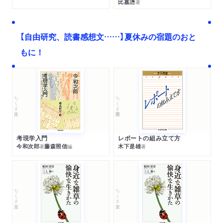
比嘉慂
著
【自由研究、読書感想文……】夏休みの宿題のおと
もに！
ちくま文庫
ちくま学芸文庫
考現学入門
レポートの組み立て方
今和次郎
藤森照信
木下是雄
著
編
著
ちくま文庫
ちくま文庫