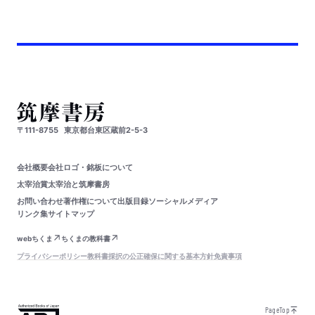
〒111-8755
東京都台東区蔵前2-5-3
会社概要
会社ロゴ・銘板について
太宰治賞
太宰治と筑摩書房
お問い合わせ
著作権について
出版目録
ソーシャルメディア
リンク集
サイトマップ
webちくま
ちくまの教科書
プライバシーポリシー
教科書採択の公正確保に関する基本方針
免責事項
PageTop