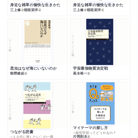
身近な雑草の愉快な生きかた
身近な雑草の愉快な生きかた
三上修
稲垣栄洋
三上修
稲垣栄洋
著
著
著
著
ちくまプリマー新書
ちくま新書
昆虫はなぜ海にいないのか
宇宙最強物質決定戦
朝野維起
高水裕一
著
著
ちくまプリマー新書
シリーズ・全集
マイテーマの探し方
つながる読書
─探究学習ってどうやるの？
片岡則夫
著
─１０代に推したいこの一冊