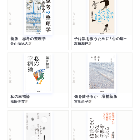
ちくま文庫
ちくま文庫
新版 思考の整理学
子は親を救うために「心の病」になる
外山滋比古
高橋和巳
著
著
ちくま文庫
ちくま文庫
私の幸福論
傷を愛せるか 増補新版
福田恆存
宮地尚子
著
著
ちくま文庫
ちくま文庫