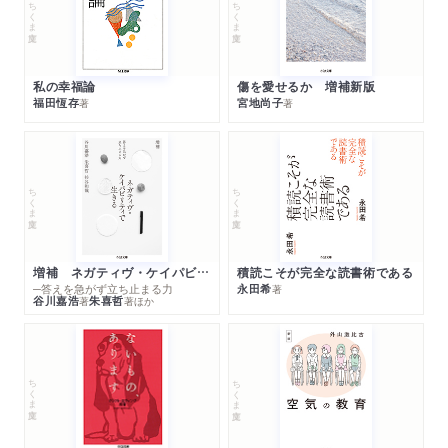
ちくま文庫
ちくま文庫
私の幸福論
傷を愛せるか 増補新版
福田恆存
宮地尚子
著
著
ちくま文庫
ちくま文庫
増補 ネガティヴ・ケイパビリティで生きる
積読こそが完全な読書術である
─答えを急がず立ち止まる力
永田希
著
谷川嘉浩
朱喜哲
著
著
ほか
ちくま文庫
ちくま文庫