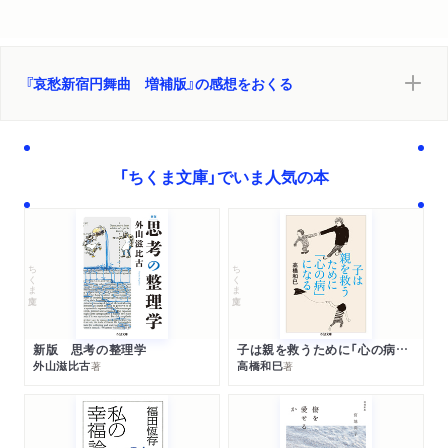
『哀愁新宿円舞曲 増補版』の感想をおくる
「ちくま文庫」でいま人気の本
ちくま文庫
ちくま文庫
新版 思考の整理学
子は親を救うために「心の病」になる
外山滋比古
高橋和巳
著
著