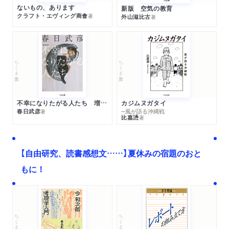
ないもの、あります
新版 空気の教育
クラフト・エヴィング商會
著
外山滋比古
著
ちくま文庫
ちくま文庫
不幸になりたがる人たち 増補新版
カジムヌガタイ
春日武彦
─風が語る沖縄戦
著
比嘉慂
著
【自由研究、読書感想文……】夏休みの宿題のおと
もに！
ちくま文庫
ちくま学芸文庫