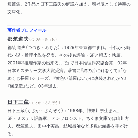
短篇集。2作品と日下三蔵氏の解説を加え、増補版として待望の
文庫化。
著作者プロフィール
都筑道夫
（ つづき・みちお ）
都筑 道夫（つづき・みちお）：1929年東京都生まれ。十代から時
代小説・推理小説を発表、その後も評論・SFと幅広く執筆。
2001年『推理作家の出来るまで』で日本推理作家協会賞、02年
日本ミステリー文学大賞受賞。著書に『猫の舌に釘をうて』「な
めくじ長屋」シリーズ、『黄色い部屋はいかに改装されたか？』
『幽鬼伝』など。03年逝去。
日下三蔵
（ くさか・さんぞう ）
日下三蔵（くさか・さんぞう）：1968年、神奈川県生まれ。
SF・ミステリ評論家、アンソロジスト。ちくま文庫では山川方
夫、都筑道夫、田中小実昌、結城昌治など多数の編書を手がけ
る。