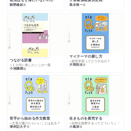
朝野維起
高水裕一
著
著
ちくまプリマー新書
シリーズ・全集
マイテーマの探し方
つながる読書
─探究学習ってどうやるの？
片岡則夫
著
─１０代に推したいこの一冊
小池陽慈
編
シリーズ・全集
シリーズ・全集
苦手から始める作文教室
生きものを探究する
─文章が書けたらいいことはある？
─自然を観察するってどういうこと？
津村記久子
小島渉
著
著