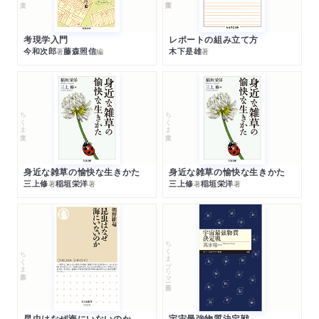
考現学入門
レポートの組み立て方
今和次郎
藤森照信
木下是雄
著
編
著
ちくま文庫
ちくま文庫
身近な雑草の愉快な生きかた
身近な雑草の愉快な生きかた
三上修
稲垣栄洋
三上修
稲垣栄洋
著
著
著
著
ちくまプリマー新書
ちくま新書
昆虫はなぜ海にいないのか
宇宙最強物質決定戦