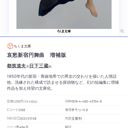
ちくま文庫
哀愁新宿円舞曲 増補版
都筑道夫
日下三蔵
著
編
1950年代の新宿・青線地帯での男女の交わりを描いた人情話
他、洗練された構成で読ませる探偵物など、幻の短編集に増補
作品を加え待望の文庫化。
円
定価
ISBN
1,210
（10％税込）
978-4-480-43754-9
Cコード
整理番号
つ
0193
-11-8
文庫判
刊行日
判型
2021/07/08
頁
ページ数
解説
464