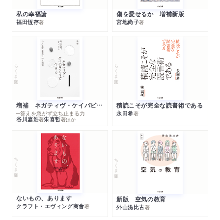
私の幸福論
傷を愛せるか 増補新版
福田恆存
宮地尚子
著
著
ちくま文庫
ちくま文庫
増補 ネガティヴ・ケイパビリティで生きる
積読こそが完全な読書術である
─答えを急がず立ち止まる力
永田希
著
谷川嘉浩
朱喜哲
著
著
ほか
ちくま文庫
ちくま文庫
ないもの、あります
新版 空気の教育
クラフト・エヴィング商會
著
外山滋比古
著