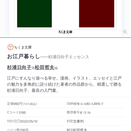
ちくま文庫
お江戸暮らし
——杉浦日向子エッセンス
杉浦日向子
松田哲夫
著
編
江戸にすんなり遊べる幸せ。漫画、イラスト、エッセイと江戸
の魅力を多角的に語り続けた著者の作品群から、精選して贈る
杉浦日向子、最良の入門書。
円
定価
ISBN
990
（10％税込）
978-4-480-43815-7
Cコード
整理番号
す
0195
-2-14
文庫判
刊行日
判型
2022/05/10
頁
松田哲夫
ページ数
解説
336