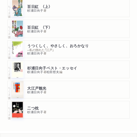
ちくま文庫
百日紅 （上）
杉浦日向子
著
ちくま文庫
百日紅 （下）
杉浦日向子
著
うつくしく、やさしく、おろかなり
ちくま文庫
─私の惚れた「江戸」
杉浦日向子
著
ちくま文庫
杉浦日向子ベスト・エッセイ
杉浦日向子
著
松田哲夫
編
ちくま文庫
大江戸観光
杉浦日向子
著
ちくま文庫
二つ枕
杉浦日向子
著