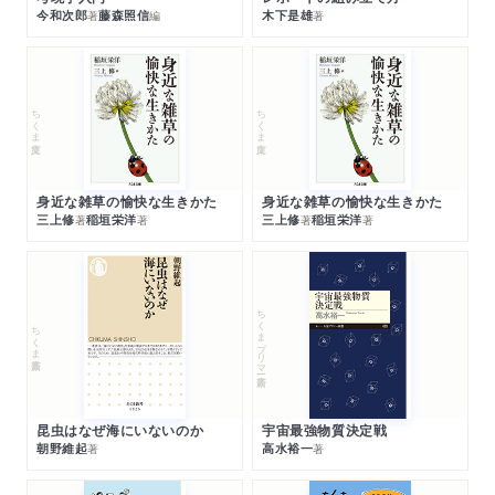
今和次郎
藤森照信
木下是雄
著
編
著
ちくま文庫
ちくま文庫
身近な雑草の愉快な生きかた
身近な雑草の愉快な生きかた
三上修
稲垣栄洋
三上修
稲垣栄洋
著
著
著
著
ちくまプリマー新書
ちくま新書
昆虫はなぜ海にいないのか
宇宙最強物質決定戦
朝野維起
高水裕一
著
著