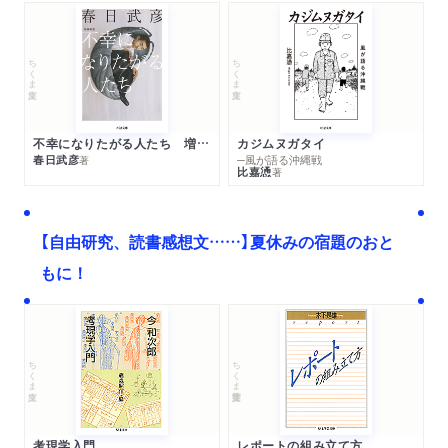
ちくま文庫
ちくま文庫
不幸になりたがる人たち 増補新版
カジムヌガタイ
春日武彦
─風が語る沖縄戦
著
比嘉慂
著
【自由研究、読書感想文……】夏休みの宿題のおと
もに！
ちくま文庫
ちくま学芸文庫
考現学入門
レポートの組み立て方