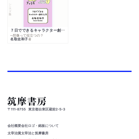
シリーズ・全集
７日でできるキャラクター創作入門
─想像って役立つの？
名取佐和子
著
〒111-8755
東京都台東区蔵前2-5-3
会社概要
会社ロゴ・銘板について
太宰治賞
太宰治と筑摩書房