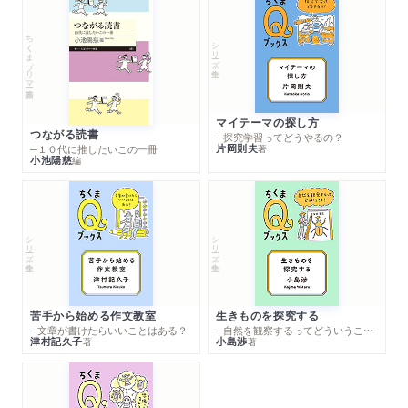
ちくまプリマー新書
シリーズ・全集
マイテーマの探し方
つながる読書
─探究学習ってどうやるの？
片岡則夫
著
─１０代に推したいこの一冊
小池陽慈
編
シリーズ・全集
シリーズ・全集
苦手から始める作文教室
生きものを探究する
─文章が書けたらいいことはある？
─自然を観察するってどういうこと？
津村記久子
小島渉
著
著