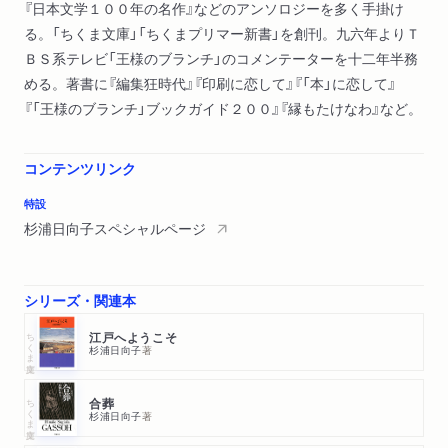
『日本文学１００年の名作』などのアンソロジーを多く手掛け
る。「ちくま文庫」「ちくまプリマー新書」を創刊。九六年よりＴ
ＢＳ系テレビ「王様のブランチ」のコメンテーターを十二年半務
める。著書に『編集狂時代』『印刷に恋して』『「本」に恋して』
『「王様のブランチ」ブックガイド２００』『縁もたけなわ』など。
コンテンツリンク
特設
杉浦日向子スペシャルページ
シリーズ・関連本
ちくま文庫
江戸へようこそ
杉浦日向子
著
ちくま文庫
合葬
杉浦日向子
著