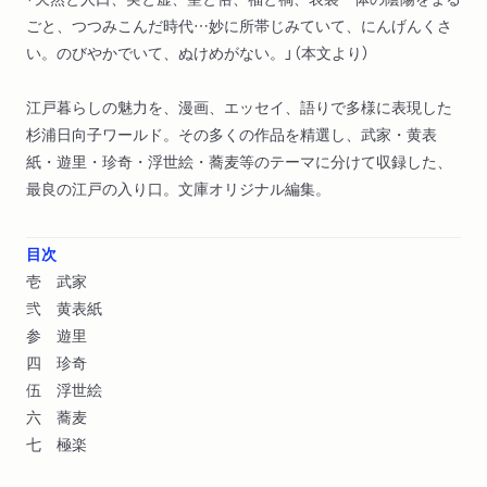
ごと、つつみこんだ時代…妙に所帯じみていて、にんげんくさ
い。のびやかでいて、ぬけめがない。」（本文より）
江戸暮らしの魅力を、漫画、エッセイ、語りで多様に表現した
杉浦日向子ワールド。その多くの作品を精選し、武家・黄表
紙・遊里・珍奇・浮世絵・蕎麦等のテーマに分けて収録した、
最良の江戸の入り口。文庫オリジナル編集。
目次
壱 武家
弐 黄表紙
参 遊里
四 珍奇
伍 浮世絵
六 蕎麦
七 極楽