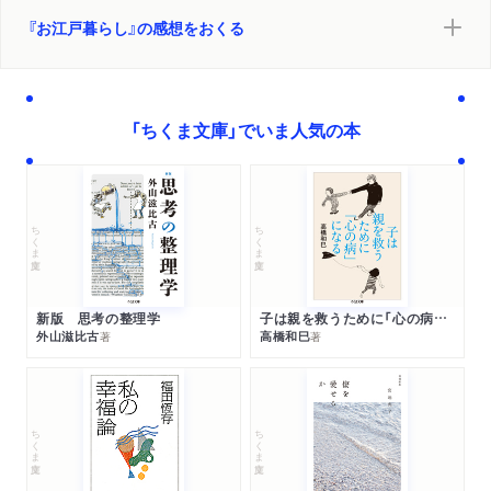
『お江戸暮らし』の感想をおくる
「ちくま文庫」でいま人気の本
ちくま文庫
ちくま文庫
新版 思考の整理学
子は親を救うために「心の病」になる
外山滋比古
高橋和巳
著
著
ちくま文庫
ちくま文庫