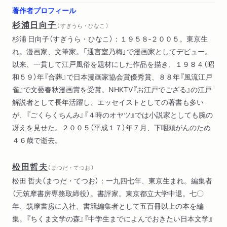
著作者プロフィール
杉浦日向子
（ すぎうら・ひなこ ）
杉浦 日向子（すぎうら・ひなこ）：１９５８‐２００５。東京生
れ。漫画家、文筆家。「通言室乃梅」で漫画家としてデビュー。
以来、一貫して江戸風俗を題材にした作品を描き、１９８４（昭
和５９）年『合葬』で日本漫画家協会賞優秀賞、８８年『風流江戸
雀』で文藝春秋漫画賞を受賞。NHKTV『お江戸でござる』の江戸
解説者として長年活躍し、エッセイストとしての著書も多い
が、『ごくらくちんみ』『４時のオヤツ』では小説家としても腕の
冴えを見せた。２００５（平成１７）年７月、下咽頭がんのため
４６歳で逝去。
松田哲夫
（ まつだ・てつお ）
松田 哲夫（まつだ・てつお）：一九四七年、東京生まれ。編集者
（元筑摩書房専務取締役）。書評家。東京都立大学中退。七〇
年、筑摩書房に入社、書籍編集者として五百冊以上の本を編
集。『ちくま文学の森』『中学生までによんでおきたい日本文学』