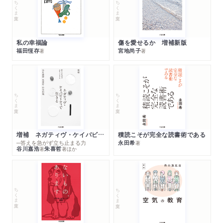
ちくま文庫
ちくま文庫
母国語の性能と戦後の日本
江戸から円高まで――日本という試み
あらかじめ約束されていた結果
私の幸福論
傷を愛せるか 増補新版
ペシミズムを越えようとしていいのか
福田恆存
宮地尚子
著
著
資本主義への合流車線
遠く懐かしい文化論の時代
真の文化とは時間の蓄積だ
ちくま文庫
ちくま文庫
僕の国は畑に出来た穴だった
解説 高橋源一郎
増補 ネガティヴ・ケイパビリティで生きる
積読こそが完全な読書術である
─答えを急がず立ち止まる力
永田希
著
谷川嘉浩
朱喜哲
著
著
ほか
ちくま文庫
ちくま文庫