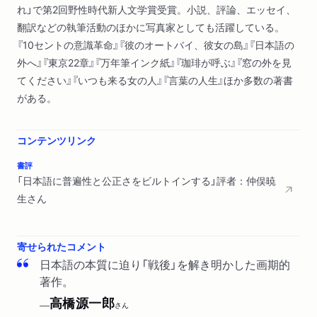
れ」で第2回野性時代新人文学賞受賞。小説、評論、エッセイ、
遠近法のなかへ
翻訳などの執筆活動のほかに写真家としても活躍している。
『クレイジー』というテーマ曲
『10セントの意識革命』『彼のオートバイ、彼女の島』『日本語の
エルヴィス・プレスリー・エコノミックス
外へ』『東京22章』『万年筆インク紙』『珈琲が呼ぶ』『窓の外を見
現状は好転していかない
てください』『いつも来る女の人』『言葉の人生』ほか多数の著書
「彼らはとにかく頑固だよ」
がある。
ラディカルさの筋道
ヒラリー・ロダム
ヴァージニア・ケリーの死
コンテンツリンク
グレン・ミラー楽団とともに
書評
もっとも良く送られた人生
「日本語に普遍性と公正さをビルトインする」評者：仲俣暁
大統領が引き受けたこと
生さん
小さく三角形に折りたたんだ星条旗
煙草をお喫いになりますか
午後を過ごす最高の場所
寄せられたコメント
キノコ雲の切手
日本語の本質に迫り「戦後」を解き明かした画期的
ジープが来た日
著作。
ちょっと外出してピストルを買って来る
高橋源一郎
──
さん
キャロル・ホルトグリーン