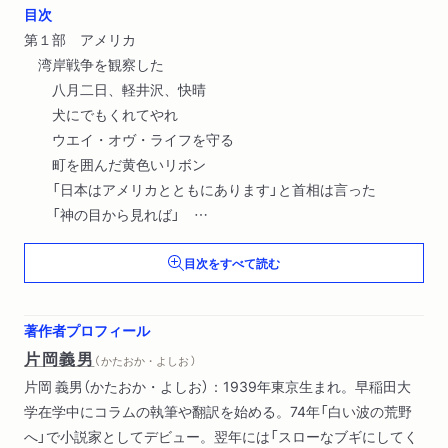
目次
第１部 アメリカ
湾岸戦争を観察した
八月二日、軽井沢、快晴
犬にでもくれてやれ
ウエイ・オヴ・ライフを守る
町を囲んだ黄色いリボン
「日本はアメリカとともにあります」と首相は言った
「神の目から見れば」
仕事をすませて家へ帰ろう
目次をすべて読む
大統領の得点
帰って来る死体の映像
ヘリコプターは上昇し飛び去った
著作者プロフィール
メモリアル・デイにまた泣く
片岡義男
（ かたおか・よしお ）
第九条
片岡 義男（かたおか・よしお）：1939年東京生まれ。早稲田大
フリーダムを実行する
学在学中にコラムの執筆や翻訳を始める。74年「白い波の荒野
個人主義にもとづく自由と民主の視点
へ」で小説家としてデビュー。翌年には「スローなブギにしてく
真実はまだ明かされない