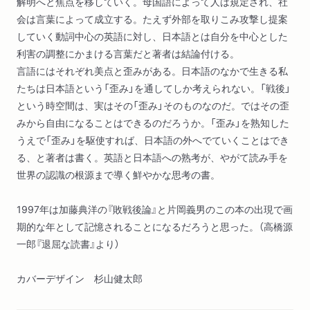
解明へと焦点を移していく。母国語によって人は規定され、社
会は言葉によって成立する。たえず外部を取りこみ攻撃し提案
していく動詞中心の英語に対し、日本語とは自分を中心とした
利害の調整にかまける言葉だと著者は結論付ける。
言語にはそれぞれ美点と歪みがある。日本語のなかで生きる私
たちは日本語という「歪み」を通してしか考えられない。「戦後」
という時空間は、実はその「歪み」そのものなのだ。ではその歪
みから自由になることはできるのだろうか。「歪み」を熟知した
うえで「歪み」を駆使すれば、日本語の外へでていくことはでき
る、と著者は書く。英語と日本語への熟考が、やがて読み手を
世界の認識の根源まで導く鮮やかな思考の書。
1997年は加藤典洋の『敗戦後論』と片岡義男のこの本の出現で画
期的な年として記憶されることになるだろうと思った。（高橋源
一郎『退屈な読書』より）
カバーデザイン 杉山健太郎