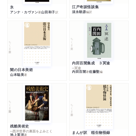
江戸奇談怪談集
氷
須永朝彦
アンナ・カヴァン
山田和子
編訳
著
訳
ちくま文庫
ちくま新書
内田百閒集成 ３冥途
─冥途
闇の日本美術
内田百閒
佐藤聖
著
編
山本聡美
著
ちくま学芸文庫
ちくま新書
残酷美術史
─西洋世界の裏面をよみとく
まんが訳 稲生物怪録
池上英洋
著