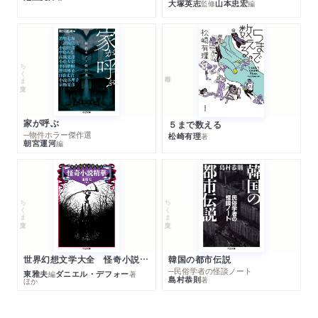
大塚英志
山本忠宏
監修
編
ちくま文庫
家が呼ぶ
５まで数える
─物件ホラー傑作選
松崎有理
著
朝宮運河
編
ちくま文庫
ちくま文庫
世界幻想文学大全 怪奇小説精華
韓国の都市伝説
─民俗学者の怪談ノート
東雅夫
ダニエル・デフォー
編
著
島村恭則
著
ほか