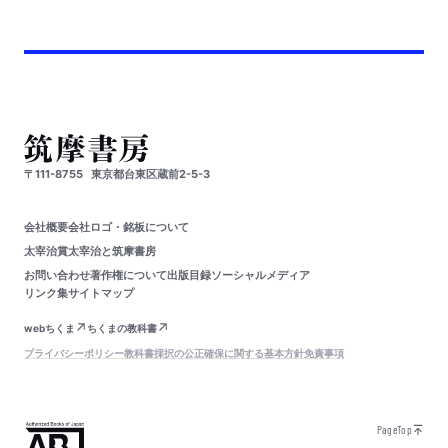
〒111-8755
東京都台東区蔵前2-5-3
会社概要
会社ロゴ・銘板について
太宰治賞
太宰治と筑摩書房
お問い合わせ
著作権について
出版目録
ソーシャルメディア
リンク集
サイトマップ
webちくま
ちくまの教科書
プライバシーポリシー
教科書採択の公正確保に関する基本方針
免責事項
PageTop