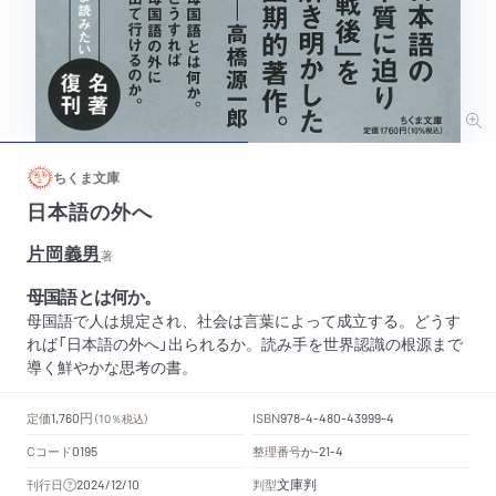
ちくま文庫
日本語の外へ
片岡義男
著
母国語とは何か。
母国語で人は規定され、社会は言葉によって成立する。どうす
れば「日本語の外へ」出られるか。読み手を世界認識の根源まで
導く鮮やかな思考の書。
円
定価
ISBN
1,760
（10％税込）
978-4-480-43999-4
Cコード
整理番号
か
0195
-21-4
文庫判
刊行日
判型
2024/12/10