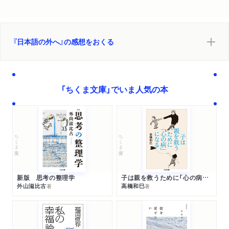
第２部 日本語
世界とは母国語の外のこと
『日本語の外へ』の感想をおくる
薄い皮だけがかろうじて英語
懐かしいネガティヴ・ステレオタイプ
頭のなかが日本語のままの英語
「モースト・インポータント」とは？
「ちくま文庫」でいま人気の本
母国語の呪縛の外へ
ＩとＹＯＵの世界
生まれながらにして客観をめざす言葉
ちくま文庫
ちくま文庫
現実のしがらみと「私」
利害の調整、という主観の世界
動詞とは個人の責任のことだ
話しかたと聞きかたの洗練
新版 思考の整理学
子は親を救うために「心の病」になる
外山滋比古
高橋和巳
著
著
アメリカ国内文脈ではなく、世界文脈の英語を
母国語の性能が浪費される日々
人生のすべては母国語のなかにある
母国語は「いつのまにか自然に」身につくか