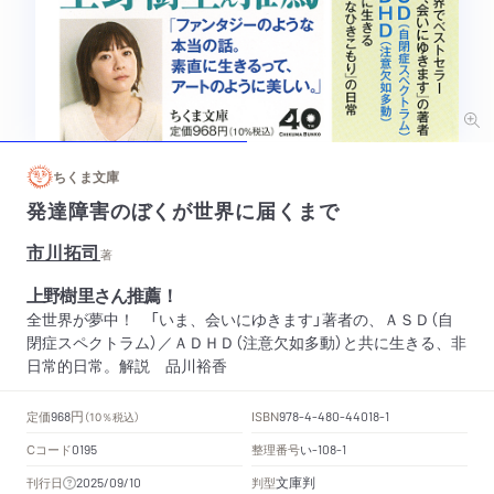
ちくま文庫
発達障害のぼくが世界に届くまで
市川拓司
著
上野樹里さん推薦！
全世界が夢中！ 「いま、会いにゆきます」著者の、ＡＳＤ（自
閉症スペクトラム）／ＡＤＨＤ（注意欠如多動）と共に生きる、非
日常的日常。解説 品川裕香
円
定価
ISBN
968
（10％税込）
978-4-480-44018-1
Cコード
整理番号
い
0195
-108-1
文庫判
刊行日
判型
2025/09/10