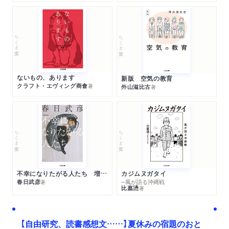
ちくま文庫
ちくま文庫
ないもの、あります
新版 空気の教育
クラフト・エヴィング商會
著
外山滋比古
著
ちくま文庫
ちくま文庫
不幸になりたがる人たち 増補新版
カジムヌガタイ
春日武彦
─風が語る沖縄戦
著
比嘉慂
著
【自由研究、読書感想文……】夏休みの宿題のおと