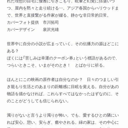
れた理想の自宅に優雅に引きこもり、眩暈と幻覚に揺蕩いつ
つ、屋内を黙々と走り続ける…。アジア各国からハリウッドま
で、世界と直接繋がる作家が綴る、静かな非日常的日常。
カバーフォト提供 市川拓司
カバーデザイン 泉沢光雄
世界中に自分の小説が広まっていく、その伝播力の源はどこに
ある？
ぼくには「苦しみは幸運のクーポン券」という標語があるので、
つらいときこそ、いまがそのとき！ とばかりに祈る。
ほんとにこの映画の原作者は自分なのか？ 日々のつましい引
き籠もり生活とのあまりの距離感に目眩を覚える。自分があの
物語を描かなければ、これらすべてはなかったはずなのに、そ
のことがどうしても信じられない。
濁りがないと言うより濁りが怖い。でも、愛するひとの隣にい
れば安心。憩い、安らぎ、癒やされる。緑の家は、その中心に