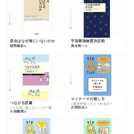
ちくまプリマー新書
ちくま新書
昆虫はなぜ海にいないのか
宇宙最強物質決定戦
朝野維起
高水裕一
著
著
ちくまプリマー新書
シリーズ・全集
マイテーマの探し方
つながる読書
─探究学習ってどうやるの？
片岡則夫
著
─１０代に推したいこの一冊
小池陽慈
編