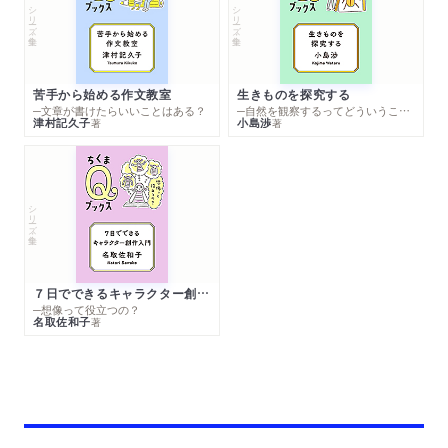
シリーズ・全集
シリーズ・全集
苦手から始める作文教室
生きものを探究する
─文章が書けたらいいことはある？
─自然を観察するってどういうこと？
津村記久子
小島渉
著
著
シリーズ・全集
７日でできるキャラクター創作入門
─想像って役立つの？
名取佐和子
著