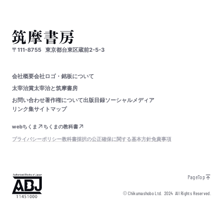
〒111-8755
東京都台東区蔵前2-5-3
会社概要
会社ロゴ・銘板について
太宰治賞
太宰治と筑摩書房
お問い合わせ
著作権について
出版目録
ソーシャルメディア
リンク集
サイトマップ
webちくま
ちくまの教科書
プライバシーポリシー
教科書採択の公正確保に関する基本方針
免責事項
PageTop
© Chikumashobo Ltd.
2024
All Rights Reserved.