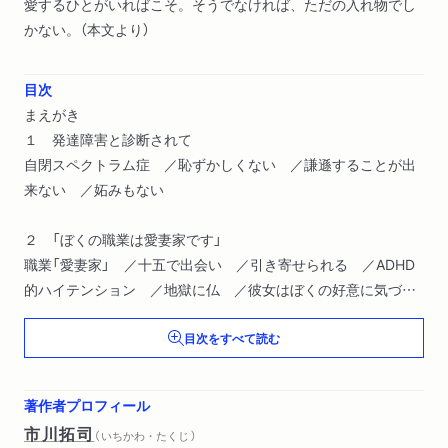
愛するひとがいればこそ。そうでなければ、ただの入れ物でし
かない。（本文より）
目次
まえがき
１ 発達障害と診断されて
自閉スペクトラム症 ／恥ずかしくない ／謙遜することが出
来ない ／妬みもない
２ 「ぼくの職業は愛妻家です」
職業「愛妻家」 ／十五で出会い ／引き寄せられる ／ADHD
的ハイテンション ／地獄に仏 ／彼女はぼくの好意に気づい
ていた ／ディケンズ的数奇な人生 ／サイン帳インシデン
目次をすべて読む
ト ／結びのペン ／25億番目の男 ／ペアリングモード発
動 ／膨らし粉体質 ／ごっこ遊び ／ケシザル的さくらんぼ
少年たちの実際
著作者プロフィール
市川拓司
（ いちかわ・たくじ ）
３ 緑の中で優雅にひきこもる