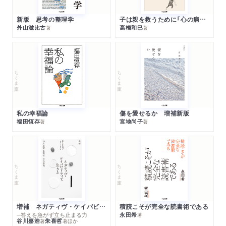
新版 思考の整理学
子は親を救うために「心の病」になる
外山滋比古
高橋和巳
著
著
ちくま文庫
ちくま文庫
私の幸福論
傷を愛せるか 増補新版
福田恆存
宮地尚子
著
著
ちくま文庫
ちくま文庫
増補 ネガティヴ・ケイパビリティで生きる
積読こそが完全な読書術である
─答えを急がず立ち止まる力
永田希
著
谷川嘉浩
朱喜哲
著
著
ほか