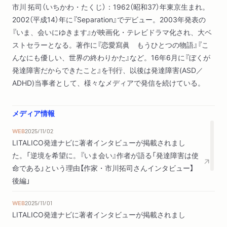
市川 拓司（いちかわ・たくじ）：1962（昭和37）年東京生まれ。
ぼくの理想の風景を作り上げた ／つくり、育てる人間 ／疑
2002（平成14）年に『Separation』でデビュー。2003年発表の
似的な帰郷 ／あるがままを愛したい ／忙しない逍遥学派
『いま、会いにゆきます』が映画化・テレビドラマ化され、大ベ
／ランニング専用スリッパが欲しい ／無限の猿定理 ／ゲダ
ストセラーとなる。著作に『恋愛寫眞 もうひとつの物語』『こ
ッ感覚
んなにも優しい、世界の終わりかた』など。16年6月に『ぼくが
発達障害だからできたこと』を刊行、以後は発達障害(ASD／
４ 眩暈と幻覚の日々
ADHD)当事者として、様々なメディアで発信を続けている。
甘味な狂気 ／寝入りばなの幻覚 ／寝起きの幻覚 ／脳内世
界はゴージャス ／夢はバロメーター ／長い夜 ／所与の条
件 ／興奮がデフォルト
メディア情報
WEB
2025/11/02
５ ぼくが世界と繋がるまで
LITALICO発達ナビに著者インタビューが掲載されまし
「バーバーいちかわ」 ／道標 ／韓国版「いま、会いにゆきま
た。「逆境を希望に。『いま会い』作者が語る「発達障害は使
す」 ／出来ないものは出来ない ／世界に優しさを流行らせて
命である」という理由【作家・市川拓司さんインタビュー】
ぇ！ ／ハリウッドからのオファーふたたび ／優しさのイン
後編」
フレーション的膨張 ／ビッグボム ／Red Circle Authors
／向こうから会いにきてくれる外国 ／「私小説」 ／撮影現
WEB
2025/11/01
場
LITALICO発達ナビに著者インタビューが掲載されまし