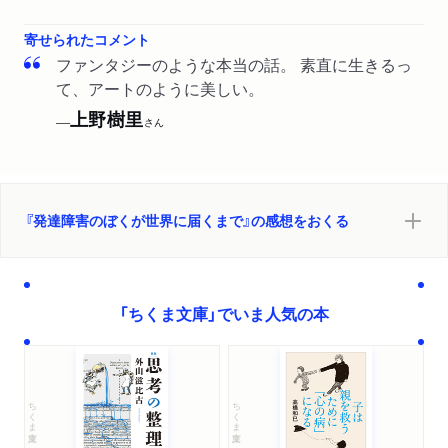
た。「あるがままを出す強さとは。新作エッセイ『発達障害
６ 自分の肉体にまつわる仮説
のぼくが世界に届くまで』に込めた思い【作家・市川拓司さ
寄せられたコメント
心身一如 ／外胚葉 ／ケシザルは芸能界向き？ ／ ちょく
んインタビュー】前編」
ファンタジーのような本当の話。 素直に生きるっ
ちょくチビってる ／理想は全裸 ／百年の恋もさめる ／害
て、アートのように美しい。
虫だったりキツネだったり ／グルテンフリー ／不安定感ば
WEB
2025/09/23
上野樹里
ダ・ヴィンチwebで紹介されました。「国際的ヒット作『い
つぐんの男 ／ナッツ王子
──
さん
ま、会いにゆきます』の著者・市川拓司。その日常と思考
世界一ゴージャスなひきこもり――あとがきにかえて
を、発達障害の特性を軸に綴る」
絶滅危惧種を保護育成 ／記憶玉 ／ちょっとSMぽい ／レア
な症例 ／愛とは生きて欲しいと強く願うこと
『発達障害のぼくが世界に届くまで』の感想をおくる
解説 品川裕香
「ちくま文庫」でいま人気の本
ちくま文庫
ちくま文庫