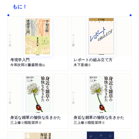
もに！
ちくま文庫
ちくま学芸文庫
考現学入門
レポートの組み立て方
今和次郎
藤森照信
木下是雄
著
編
著
ちくま文庫
ちくま文庫
身近な雑草の愉快な生きかた
身近な雑草の愉快な生きかた
三上修
稲垣栄洋
三上修
稲垣栄洋
著
著
著
著