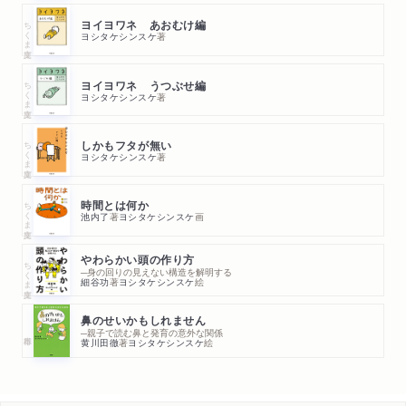
ちくま文庫
ヨイヨワネ あおむけ編
ヨシタケシンスケ
著
ちくま文庫
ヨイヨワネ うつぶせ編
ヨシタケシンスケ
著
ちくま文庫
しかもフタが無い
ヨシタケシンスケ
著
ちくま文庫
時間とは何か
池内了
著
ヨシタケシンスケ
画
やわらかい頭の作り方
ちくま文庫
─身の回りの見えない構造を解明する
細谷功
著
ヨシタケシンスケ
絵
鼻のせいかもしれません
─親子で読む鼻と発育の意外な関係
黄川田徹
著
ヨシタケシンスケ
絵