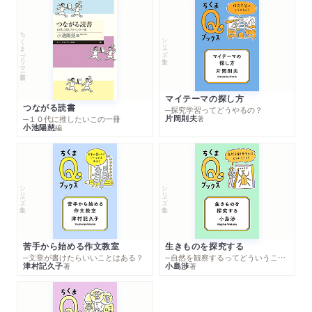
ちくまプリマー新書
シリーズ・全集
マイテーマの探し方
つながる読書
─探究学習ってどうやるの？
片岡則夫
著
─１０代に推したいこの一冊
小池陽慈
編
シリーズ・全集
シリーズ・全集
苦手から始める作文教室
生きものを探究する
─文章が書けたらいいことはある？
─自然を観察するってどういうこと？
津村記久子
小島渉
著
著