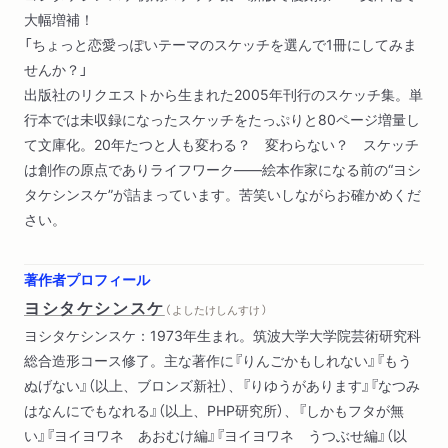
大幅増補！
「ちょっと恋愛っぽいテーマのスケッチを選んで1冊にしてみま
せんか？」
出版社のリクエストから生まれた2005年刊行のスケッチ集。単
行本では未収録になったスケッチをたっぷりと80ページ増量し
て文庫化。20年たつと人も変わる？ 変わらない？ スケッチ
は創作の原点でありライフワーク――絵本作家になる前の“ヨシ
タケシンスケ”が詰まっています。苦笑いしながらお確かめくだ
さい。
著作者プロフィール
ヨシタケシンスケ
（ よしたけしんすけ ）
ヨシタケシンスケ：1973年生まれ。筑波大学大学院芸術研究科
総合造形コース修了。主な著作に『りんごかもしれない』『もう
ぬげない』（以上、ブロンズ新社）、『りゆうがあります』『なつみ
はなんにでもなれる』（以上、PHP研究所）、『しかもフタが無
い』『ヨイヨワネ あおむけ編』『ヨイヨワネ うつぶせ編』（以