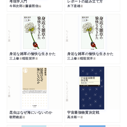
考現学入門
レポートの組み立て方
今和次郎
藤森照信
木下是雄
著
編
著
ちくま文庫
ちくま文庫
身近な雑草の愉快な生きかた
身近な雑草の愉快な生きかた
三上修
稲垣栄洋
三上修
稲垣栄洋
著
著
著
著
ちくまプリマー新書
ちくま新書
昆虫はなぜ海にいないのか
宇宙最強物質決定戦
朝野維起
高水裕一
著
著