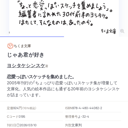
ちくま文庫
じゃあ君が好き
ヨシタケシンスケ
著
恋愛っぽいスケッチを集めました。
2005年刊行の「ちょっぴり恋愛っぽい」スケッチ集が増量して
文庫化。人気の絵本作品にも通ずる20年前のヨシタケシンスケ
が詰まっています。
円
定価
ISBN
924
（10％税込）
978-4-480-44082-2
Cコード
整理番号
よ
0195
-32-4
文庫判
刊行日
判型
2026/03/10