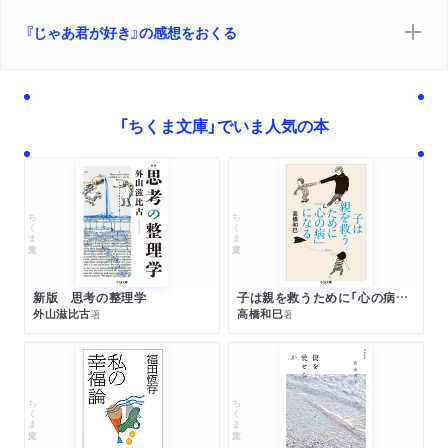
『じゃあ君が好き』の感想をおくる
「ちくま文庫」でいま人気の本
ちくま文庫
ちくま文庫
新版 思考の整理学
子は親を救うために「心の病」になる
外山滋比古
高橋和巳
著
著
ちくま文庫
ちくま文庫