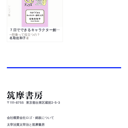
シリーズ・全集
７日でできるキャラクター創作入門
─想像って役立つの？
名取佐和子
著
〒111-8755
東京都台東区蔵前2-5-3
会社概要
会社ロゴ・銘板について
太宰治賞
太宰治と筑摩書房