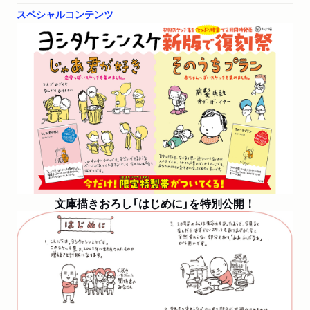
スペシャルコンテンツ
「ヨシタケシンスケ 初期スケッチ集にも"ヨシタケさんらし
さ"は満載だった！ 『そのうちプラン』『じゃあ君が好き』に
込められた、さりげない人生の希望【書評】」
文庫描きおろし「はじめに」を特別公開！