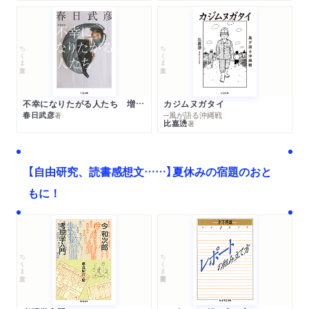
ちくま文庫
ちくま文庫
不幸になりたがる人たち 増補新版
カジムヌガタイ
春日武彦
─風が語る沖縄戦
著
比嘉慂
著
【自由研究、読書感想文……】夏休みの宿題のおと
もに！
ちくま文庫
ちくま学芸文庫