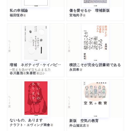
私の幸福論
傷を愛せるか 増補新版
福田恆存
宮地尚子
著
著
ちくま文庫
ちくま文庫
増補 ネガティヴ・ケイパビリティで生きる
積読こそが完全な読書術である
─答えを急がず立ち止まる力
永田希
著
谷川嘉浩
朱喜哲
著
著
ほか
ちくま文庫
ちくま文庫
ないもの、あります
新版 空気の教育
クラフト・エヴィング商會
著
外山滋比古
著