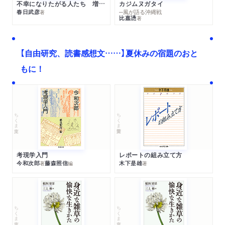
不幸になりたがる人たち 増補新版
カジムヌガタイ
春日武彦
─風が語る沖縄戦
著
比嘉慂
著
【自由研究、読書感想文……】夏休みの宿題のおと
もに！
ちくま文庫
ちくま学芸文庫
考現学入門
レポートの組み立て方
今和次郎
藤森照信
木下是雄
著
編
著
ちくま文庫
ちくま文庫