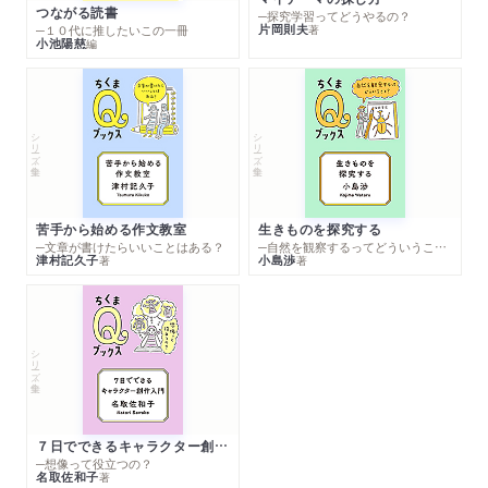
つながる読書
─探究学習ってどうやるの？
片岡則夫
著
─１０代に推したいこの一冊
小池陽慈
編
シリーズ・全集
シリーズ・全集
苦手から始める作文教室
生きものを探究する
─文章が書けたらいいことはある？
─自然を観察するってどういうこと？
津村記久子
小島渉
著
著
シリーズ・全集
７日でできるキャラクター創作入門
─想像って役立つの？
名取佐和子
著