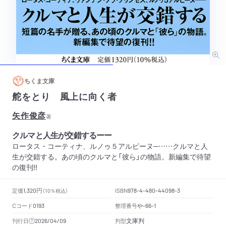
ちくま文庫
舵をとり 風上に向く者
矢作俊彦
著
クルマと人生が交錯するーー
ロータス・コーティナ、ルノゥ５アルピーヌ─……クルマと人
生が交錯する。あの頃のクルマと「彼ら」の物語。新編集で待望
の復刊!!
円
定価
ISBN
1,320
（10％税込）
978-4-480-44098-3
Cコード
整理番号
や
0193
-66-1
文庫判
刊行日
判型
2026/04/09