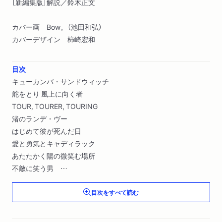
［新編集版］解説／鈴木正文
カバー画 Bow。（池田和弘）
カバーデザイン 柿崎宏和
目次
キューカンバ・サンドウィッチ
舵をとり 風上に向く者
TOUR, TOURER, TOURING
渚のランデ・ヴー
はじめて彼が死んだ日
愛と勇気とキャディラック
あたたかく陽の微笑む場所
不敵に笑う男
さめる熱、さめない夢
目次をすべて読む
鉄とガソリン
一瞬の幸福
ON THE COME