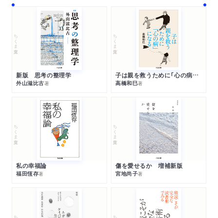
ちくま文庫
ちくま文庫
新版 思考の整理学
子は親を救うために「心の病」になる
外山滋比古
高橋和巳
著
著
ちくま文庫
ちくま文庫
私の幸福論
傷を愛せるか 増補新版
福田恆存
宮地尚子
著
著