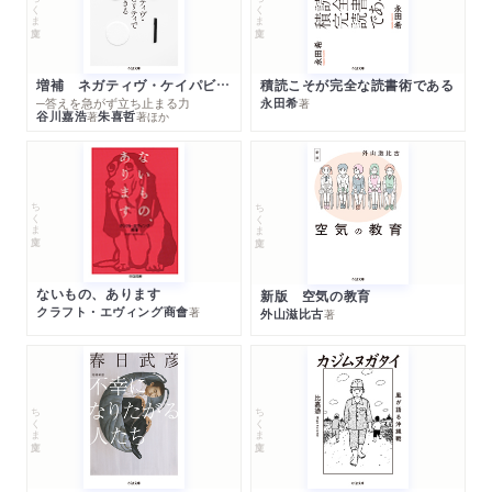
ちくま文庫
ちくま文庫
増補 ネガティヴ・ケイパビリティで生きる
積読こそが完全な読書術である
─答えを急がず立ち止まる力
永田希
著
谷川嘉浩
朱喜哲
著
著
ほか
ちくま文庫
ちくま文庫
ないもの、あります
新版 空気の教育
クラフト・エヴィング商會
著
外山滋比古
著
ちくま文庫
ちくま文庫