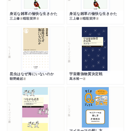
身近な雑草の愉快な生きかた
身近な雑草の愉快な生きかた
三上修
稲垣栄洋
三上修
稲垣栄洋
著
著
著
著
ちくまプリマー新書
ちくま新書
昆虫はなぜ海にいないのか
宇宙最強物質決定戦
朝野維起
高水裕一
著
著
ちくまプリマー新書
シリーズ・全集
マイテーマの探し方