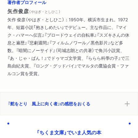
著作者プロフィール
さなかのチャンピオン
矢作俊彦
（ やはぎ・としひこ ）
銀幕に敬礼
矢作 俊彦（やはぎ・としひこ）：1950年、横浜市生まれ。1972
夏のエンジン
年、短篇小説「抱きしめたい」でデビュー。主な作品に、『マイ
ボーイ・ミーツ・ガール
ク・ハマーへ伝言』『ブロードウェイの自転車』『スズキさんの休
月影のトヨタ
息と遍歴』『悲劇週間』『フィルムノワール／黒色影片』など多
数。『暗闇にノーサイド』（司城志朗との共著）で角川小説賞、
解説 生と死と快楽と悔恨の、矢作俊彦による自動車物語 鈴
『あ・じゃ・ぱん！』でドゥマゴ文学賞、『ららら科學の子』で三
木正文
島由紀夫賞、『ロング・グッドバイ』でマルタの鷹協会賞・ファ
ルコン賞を受賞。
『舵をとり 風上に向く者』の感想をおくる
「ちくま文庫」でいま人気の本