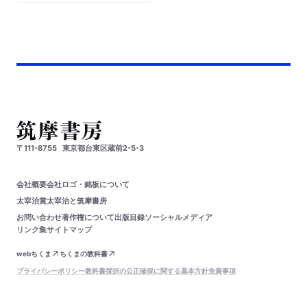
〒111-8755
東京都台東区蔵前2-5-3
会社概要
会社ロゴ・銘板について
太宰治賞
太宰治と筑摩書房
お問い合わせ
著作権について
出版目録
ソーシャルメディア
リンク集
サイトマップ
webちくま
ちくまの教科書
プライバシーポリシー
教科書採択の公正確保に関する基本方針
免責事項