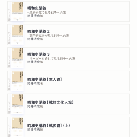
陸相決定へ／陸軍最後の抵抗／東条次官就任の動因／近衛の弁
昭和史講義
ちくま新書
明説流布と陸相交代の意味
─最新研究で見る戦争への道
筒井清忠
編
第六章 阿部内閣における天皇指名制陸相の登場――畑陸相就
昭和史講義２
ちくま新書
任の衝撃
─専門研究者が見る戦争への道
筒井清忠
編
阿部信行に決まるまで／多田陸相の決定／陸軍中央と関東軍の
対立／東条派の動き／天皇の陸相指名／天皇が「陸軍と衝突する
昭和史講義３
ちくま新書
の虞」／天皇の陸相指名による陸軍三長官会議の圧伏
─リーダーを通して見る戦争への道
筒井清忠
編
第七章 米内内閣倒壊――畑陸相辞職と近衛文麿の役割
ちくま新書
昭和史講義【軍人篇】
米内内閣倒壊をめぐる旧来の見方／米内内閣の成立と近衛／近
筒井清忠
著
衛の活動開始／近衛・有馬・木戸の「申合せ」／木戸の内大臣就
任／近衛新党と「バスに乗り遅れるな」／米内の反撃としての原
ちくま新書
昭和史講義【戦前文化人篇】
枢密院議長／ドイツのヨーロッパ制覇と日本の世論／有田放送
筒井清忠
編
問題／武藤軍務局長の見解／近衛の新党放棄／参謀総長から陸
相への「要望書」／陸相の要望と米内の了解／武藤と「倒閣工作」
ちくま新書
昭和史講義【戦後篇】（上）
／米内首相の「硬化」／米内首相の陸相への辞表提出要求／陸相
筒井清忠
編
からの「覚書」と東京裁判の米内／米内内閣倒壊の本質