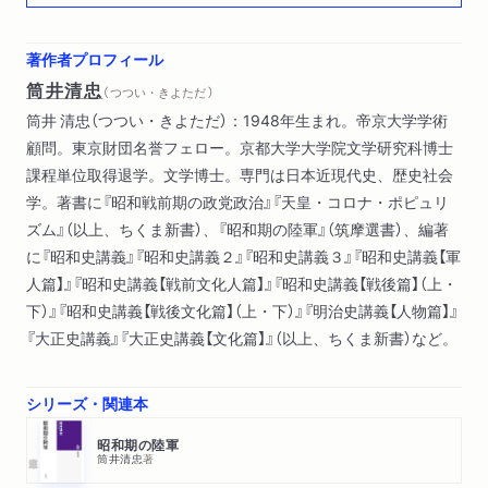
田の「密話」／広田内閣における「三長官会議」の廃止／三長官会
議の廃止の意味／現役制内閣支配説の破綻
著作者プロフィール
筒井清忠
（ つつい・きよただ ）
第三章 宇垣内閣の流産――「軍の総意」による「反対」
筒井 清忠（つつい・きよただ）：1948年生まれ。帝京大学学術
宇垣の上京と陸軍／中島憲兵司令官の干渉／組閣の開始／「所謂
顧問。東京財団名誉フェロー。京都大学大学院文学研究科博士
大権干犯に就て」／陸相三候補者の辞退／小磯朝鮮軍司令官への
課程単位取得退学。文学博士。専門は日本近現代史、歴史社会
依頼／湯浅内大臣の拒絶／組閣本部の怒りと大命拝辞／宇垣組
学。著書に『昭和戦前期の政党政治』『天皇・コロナ・ポピュリ
閣反対の理由／宇垣内閣流産と現役武官制
ズム』（以上、ちくま新書）、『昭和期の陸軍』（筑摩選書）、編著
に『昭和史講義』『昭和史講義２』『昭和史講義３』『昭和史講義【軍
第四章 林内閣の組閣――梅津次官と石原派中堅幕僚の抗争
人篇】』『昭和史講義【戦前文化人篇】』『昭和史講義【戦後篇】（上・
林銑十郎と石原派／複雑な構成の組閣本部／組閣本部と寺内陸
下）』『昭和史講義【戦後文化篇】（上・下）』『明治史講義【人物篇】』
相の対立／林と十河の対立／林と石原派の隔離／石原派の追放
『大正史講義』『大正史講義【文化篇】』（以上、ちくま新書）など。
／林という人物／梅津美治郎の立場／林内閣組閣における中堅
幕僚支配の挫折
シリーズ・関連本
第五章 第一次近衛内閣における首相指名制陸相の実現――杉
昭和期の陸軍
山陸相から板垣陸相へ
筒井清忠
著
近衛の陸相交代願望／杉山辞職工作／板垣陸相就任工作／板垣