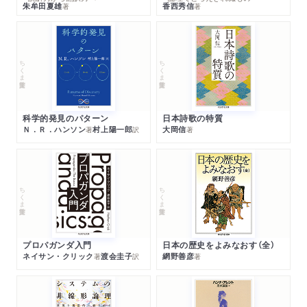
朱牟田夏雄
香西秀信
著
著
ちくま学芸文庫
ちくま学芸文庫
科学的発見のパターン
日本詩歌の特質
Ｎ．Ｒ．ハンソン
村上陽一郎
大岡信
著
訳
著
ちくま学芸文庫
ちくま学芸文庫
プロパガンダ入門
日本の歴史をよみなおす（全）
ネイサン・クリック
渡会圭子
網野善彦
著
訳
著