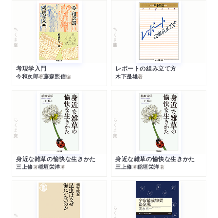
ちくま文庫
ちくま学芸文庫
考現学入門
レポートの組み立て方
今和次郎
藤森照信
木下是雄
著
編
著
ちくま文庫
ちくま文庫
身近な雑草の愉快な生きかた
身近な雑草の愉快な生きかた
三上修
稲垣栄洋
三上修
稲垣栄洋
著
著
著
著
ちくまプリマー新書
ちくま新書