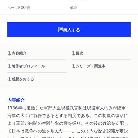
頁
ページ数
解説
384
購入する
内容紹介
目次
著作者プロフィール
シリーズ・関連本
感想をおくる
内容紹介
1936年に復活した軍部大臣現役武官制は現役軍人のみが陸軍・
海軍の大臣に就任できるとする制度である。この制度の復活に
より軍部が内閣の生殺与奪の権を握り、その後の政治を支配し
て日本は戦争への道を歩んだ――。このような歴史認識が定説