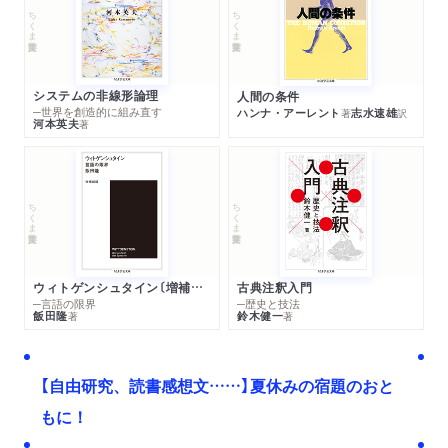
ちくま学芸文庫
ちくま学芸文庫
システムの非線形論理
人間の条件
─世界を創造的に組み直す
ハンナ・アーレント
志水速雄
著
訳
河本英夫
著
ちくま学芸文庫
ちくま学芸文庫
ウィトゲンシュタイン〔増補新版〕
古典注釈入門
─言語の限界
─歴史と技法
飯田隆
鈴木健一
著
著
【自由研究、読書感想文……】夏休みの宿題のおと
もに！