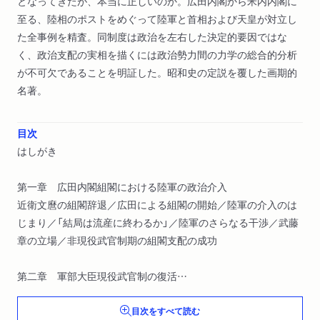
となってきたが、本当に正しいのか。広田内閣から米内内閣に
至る、陸相のポストをめぐって陸軍と首相および天皇が対立し
た全事例を精査。同制度は政治を左右した決定的要因ではな
く、政治支配の実相を描くには政治勢力間の力学の総合的分析
が不可欠であることを明証した。昭和史の定説を覆した画期的
名著。
目次
はしがき
第一章 広田内閣組閣における陸軍の政治介入
近衛文麿の組閣辞退／広田による組閣の開始／陸軍の介入のは
じまり／「結局は流産に終わるか」／陸軍のさらなる干渉／武藤
章の立場／非現役武官制期の組閣支配の成功
第二章 軍部大臣現役武官制の復活
現役武官制復活の発表／陸相への人事一元化としての現役武官
目次をすべて読む
制／皇道派復活阻止のための現役武官制／小磯内閣組閣時の広