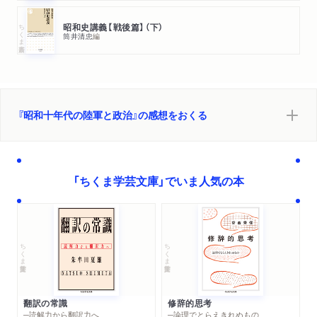
ちくま新書
昭和史講義【戦後篇】（下）
結論
筒井清忠
編
あとがき
ちくま学芸文庫版へのあとがき
『昭和十年代の陸軍と政治』の感想をおくる
人名索引
「ちくま学芸文庫」でいま人気の本
ちくま学芸文庫
ちくま学芸文庫
翻訳の常識
修辞的思考
─読解力から翻訳力へ
─論理でとらえきれぬもの