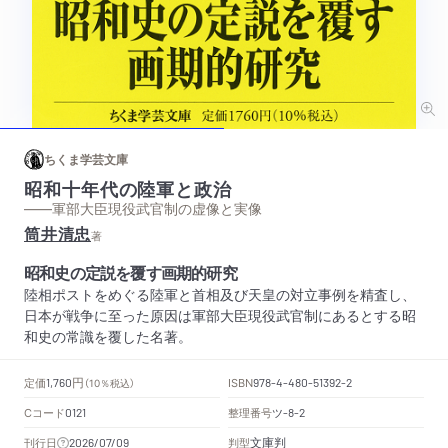
ちくま学芸文庫
昭和十年代の陸軍と政治
——軍部大臣現役武官制の虚像と実像
筒井清忠
著
昭和史の定説を覆す画期的研究
陸相ポストをめぐる陸軍と首相及び天皇の対立事例を精査し、
日本が戦争に至った原因は軍部大臣現役武官制にあるとする昭
和史の常識を覆した名著。
円
定価
ISBN
1,760
（10％税込）
978-4-480-51392-2
Cコード
整理番号
ツ
0121
-8-2
文庫判
刊行日
判型
2026/07/09