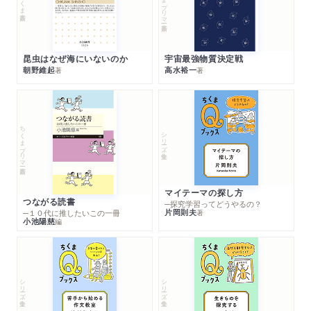
昆虫はなぜ海にいないのか
宇宙最強物質決定戦
朝野維起
高水裕一
著
著
ちくまプリマー新書
シリーズ・全集
マイテーマの探し方
つながる読書
─探究学習ってどうやるの？
片岡則夫
著
─１０代に推したいこの一冊
小池陽慈
編
シリーズ・全集
シリーズ・全集