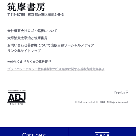
〒111-8755
東京都台東区蔵前2-5-3
会社概要
会社ロゴ・銘板について
太宰治賞
太宰治と筑摩書房
お問い合わせ
著作権について
出版目録
ソーシャルメディア
リンク集
サイトマップ
webちくま
ちくまの教科書
プライバシーポリシー
教科書採択の公正確保に関する基本方針
免責事項
PageTop
© Chikumashobo Ltd.
2024
All Rights Reserved.
本をさがす