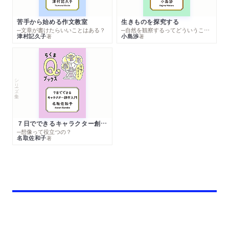
苦手から始める作文教室
生きものを探究する
─文章が書けたらいいことはある？
─自然を観察するってどういうこと？
津村記久子
小島渉
著
著
シリーズ・全集
７日でできるキャラクター創作入門
─想像って役立つの？
名取佐和子
著