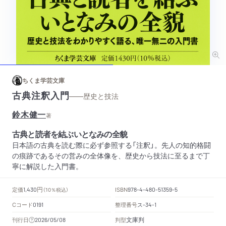
ちくま学芸文庫
古典注釈入門
——歴史と技法
鈴木健一
著
古典と読者を結ぶいとなみの全貌
日本語の古典を読む際に必ず参照する「注釈」。先人の知的格闘
の痕跡であるその営みの全体像を、歴史から技法に至るまで丁
寧に解説した入門書。
円
定価
ISBN
1,430
（10％税込）
978-4-480-51359-5
Cコード
整理番号
ス
0191
-34-1
文庫判
刊行日
判型
2026/05/08