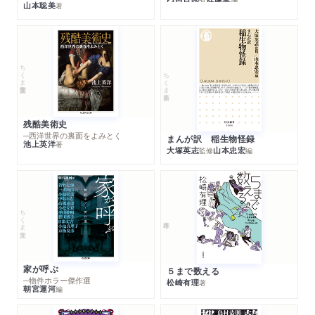
山本聡美
著
ちくま学芸文庫
ちくま新書
残酷美術史
─西洋世界の裏面をよみとく
まんが訳 稲生物怪録
池上英洋
著
大塚英志
山本忠宏
監修
編
ちくま文庫
家が呼ぶ
５まで数える
─物件ホラー傑作選
松崎有理
著
朝宮運河
編