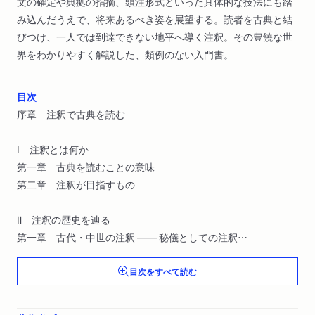
文の確定や典拠の指摘、頭注形式といった具体的な技法にも踏
み込んだうえで、将来あるべき姿を展望する。読者を古典と結
びつけ、一人では到達できない地平へ導く注釈。その豊饒な世
界をわかりやすく解説した、類例のない入門書。
目次
序章 注釈で古典を読む
Ⅰ 注釈とは何か
第一章 古典を読むことの意味
第二章 注釈が目指すもの
Ⅱ 注釈の歴史を辿る
第一章 古代・中世の注釈 ―― 秘儀としての注釈
第二章 近世の注釈 ―― 実証としての注釈
目次をすべて読む
第三章 近現代の注釈 ―― 科学としての注釈
Ⅲ 注釈の技法