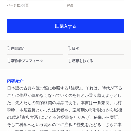
頁
ページ数
解説
336
購入する
内容紹介
目次
著作者プロフィール
感想をおくる
内容紹介
日本語の古典を読む際に参照する「注釈」。それは、時代が下る
ごとに作品が読めなくなっていくのを何とか乗り越えようとし
た、先人たちの知的格闘の結晶である。本書は一条兼良、北村
季吟、本居宣長といった注釈者や、室町期の『河海抄』から戦後
の岩波「古典大系」にいたる注釈書をとりあげ、秘儀から実証、
そして科学へという流れの下に注釈の歴史をたどる。さらに本