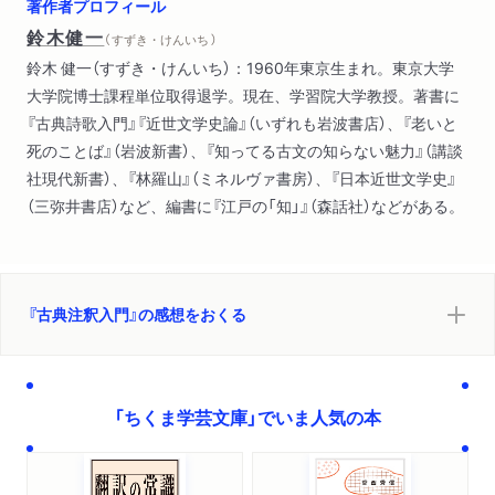
著作者プロフィール
第一章 作品世界に深く分け入る
鈴木健一
（ すずき・けんいち ）
第二章 わかりやすく読むための工夫
鈴木 健一（すずき・けんいち）：1960年東京生まれ。東京大学
大学院博士課程単位取得退学。現在、学習院大学教授。著書に
終章 注釈の未来に向けて
『古典詩歌入門』『近世文学史論』（いずれも岩波書店）、『老いと
死のことば』（岩波新書）、『知ってる古文の知らない魅力』（講談
あとがき／文庫版あとがき
社現代新書）、『林羅山』（ミネルヴァ書房）、『日本近世文学史』
（三弥井書店）など、編書に『江戸の「知」』（森話社）などがある。
『古典注釈入門』の感想をおくる
「ちくま学芸文庫」でいま人気の本