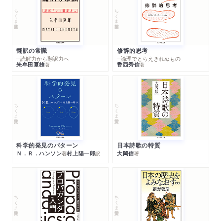
ちくま学芸文庫
ちくま学芸文庫
翻訳の常識
修辞的思考
─読解力から翻訳力へ
─論理でとらえきれぬもの
朱牟田夏雄
香西秀信
著
著
ちくま学芸文庫
ちくま学芸文庫
科学的発見のパターン
日本詩歌の特質
Ｎ．Ｒ．ハンソン
村上陽一郎
大岡信
著
訳
著
ちくま学芸文庫
ちくま学芸文庫