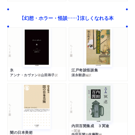
【幻想・ホラー・怪談……】涼しくなれる本
ちくま学芸文庫
ちくま文庫
江戸奇談怪談集
氷
須永朝彦
アンナ・カヴァン
山田和子
編訳
著
訳
ちくま文庫
ちくま新書
内田百閒集成 ３冥途
─冥途
闇の日本美術
内田百閒
佐藤聖
著
編