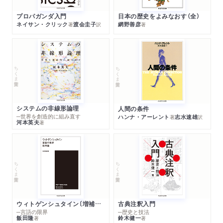
プロパガンダ入門
日本の歴史をよみなおす（全）
ネイサン・クリック
渡会圭子
網野善彦
著
訳
著
ちくま学芸文庫
ちくま学芸文庫
システムの非線形論理
人間の条件
─世界を創造的に組み直す
ハンナ・アーレント
志水速雄
著
訳
河本英夫
著
ちくま学芸文庫
ちくま学芸文庫
ウィトゲンシュタイン〔増補新版〕
古典注釈入門
─言語の限界
─歴史と技法
飯田隆
鈴木健一
著
著