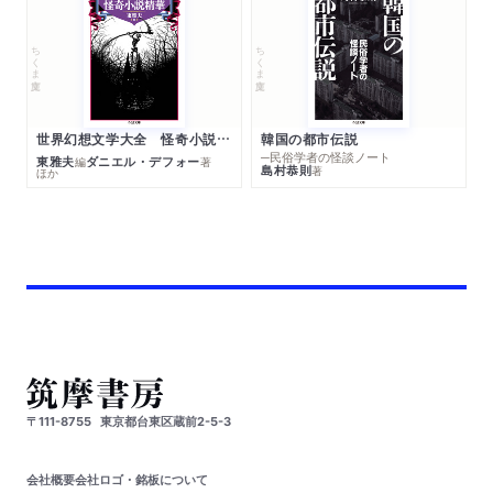
ちくま文庫
ちくま文庫
世界幻想文学大全 怪奇小説精華
韓国の都市伝説
─民俗学者の怪談ノート
東雅夫
ダニエル・デフォー
編
著
島村恭則
著
ほか
〒111-8755
東京都台東区蔵前2-5-3
会社概要
会社ロゴ・銘板について