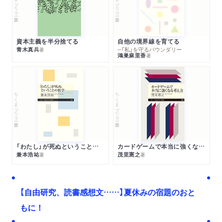
資本主義を半分捨てる
自他の境界線を育てる
青木真兵
─「私」を守るバウンダリー
著
鴻巣麻里香
著
ちくまプリマー新書
ちくまプリマー新書
「わたし」が死ぬということの哲学
カードゲームで本当に強くなる考え方
兼本浩祐
茂里憲之
著
著
【自由研究、読書感想文……】夏休みの宿題のおと
もに！