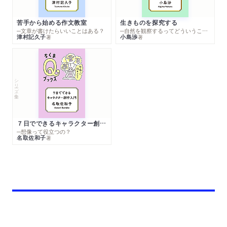
苦手から始める作文教室
生きものを探究する
─文章が書けたらいいことはある？
─自然を観察するってどういうこと？
津村記久子
小島渉
著
著
シリーズ・全集
７日でできるキャラクター創作入門
─想像って役立つの？
名取佐和子
著