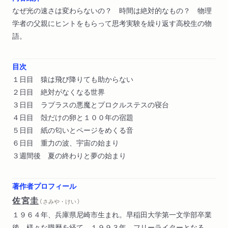
なぜ光の速さは変わらないの？ 時間は絶対的なもの？ 物理
学者の父親にヒントをもらって思考実験を繰り返す高校生の物
語。
目次
１日目 猿は飛び降りても助からない
２日目 絶対がなくなる世界
３日目 ラプラスの悪魔とプロクルステスの寝台
４日目 殻だけの卵と１００年の宿題
５日目 紙の匂いとページをめくる音
６日目 重力の波、宇宙の始まり
３週間後 夏の終わりと夢の始まり
著作者プロフィール
佐宮圭
（ さみや・けい ）
１９６４年、兵庫県尼崎市生まれ。早稲田大学第一文学部卒業
後、様々な職歴を経て、１９９３年、フリーライターとなる。