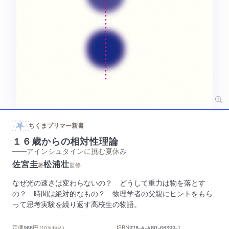
ちくまプリマー新書
１６歳からの相対性理論
——アインシュタインに挑む夏休み
佐宮圭
松浦壮
著
監修
なぜ光の速さは変わらないの？ どうして重力は物を落とす
の？ 時間は絶対的なもの？ 物理学者の父親にヒントをもら
って思考実験を繰り返す高校生の物語。
円
定価
ISBN
968
（10％税込）
978-4-480-68399-1