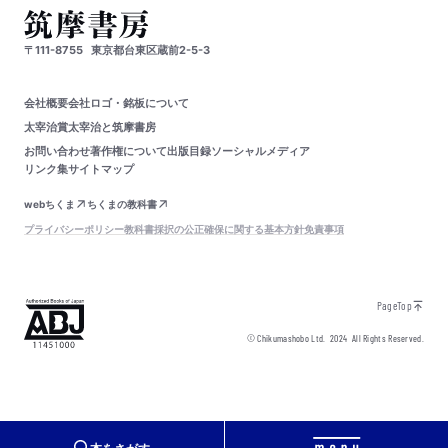
〒111-8755
東京都台東区蔵前2-5-3
会社概要
会社ロゴ・銘板について
太宰治賞
太宰治と筑摩書房
お問い合わせ
著作権について
出版目録
ソーシャルメディア
リンク集
サイトマップ
webちくま
ちくまの教科書
プライバシーポリシー
教科書採択の公正確保に関する基本方針
免責事項
PageTop
© Chikumashobo Ltd.
2024
All Rights Reserved.
本をさがす