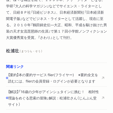
学研『大人の科学マガジン』などでサイエンス・ライターとし
て、日経ＢＰ社『日経ビジネス』、日本経済新聞社『日本経済新
聞電子版』などでビジネス・ライターとして活躍し、現在に至
る。２０１０年『鶴田錦史伝―大正、昭和、平成を駆け抜けた男
装の天才女流琵琶師の生涯』で第１７回小学館ノンフィクション
大賞優秀賞を受賞。『さわり』として刊行。
松浦壮
（ まつうら・そう ）
関連リンク
【要約】本の要約サービス flier(フライヤー) ※要約全文を
読むには、flierの会員登録・ログインが必要となります
【解説】「16歳の少年がアインシュタインに挑む！ 相対性
理論をめぐる思索の冒険」解説：松浦壮さん（じんぶん堂
サイト）