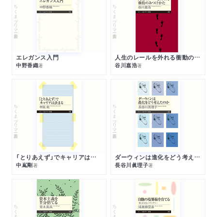
ちくまプリマー新書
ちくまプリマー新書
エレガンス入門
人生のレールを外れる衝動のみつけかた
中野香織
谷川嘉浩
著
著
ちくまプリマー新書
ちくまプリマー新書
「とりあえず」でキャリアは決まる
ダーウィンは進化をどう考えたのか
中嶌剛
長谷川眞理子
著
著
ちくまプリマー新書
ちくまプリマー新書