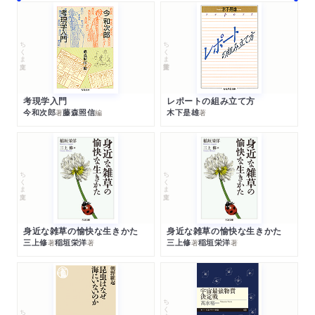
ちくま文庫
ちくま学芸文庫
考現学入門
レポートの組み立て方
今和次郎
藤森照信
木下是雄
著
編
著
ちくま文庫
ちくま文庫
身近な雑草の愉快な生きかた
身近な雑草の愉快な生きかた
三上修
稲垣栄洋
三上修
稲垣栄洋
著
著
著
著