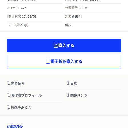
Cコード
整理番号
0242
３７５
新書判
刊行日
判型
2021/05/06
頁
ページ数
解説
256
購入する
電子版を購入する
内容紹介
目次
著作者プロフィール
関連リンク
感想をおくる
内容紹介