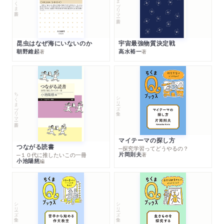
ちくまプリマー新書
ちくま新書
昆虫はなぜ海にいないのか
宇宙最強物質決定戦
朝野維起
高水裕一
著
著
ちくまプリマー新書
シリーズ・全集
マイテーマの探し方
つながる読書
─探究学習ってどうやるの？
片岡則夫
著
─１０代に推したいこの一冊
小池陽慈
編
シリーズ・全集
シリーズ・全集