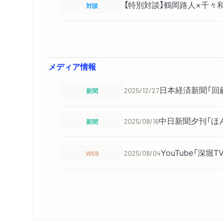
【特別対談】鶴岡路人×千々
対談
メディア情報
日本経済新聞「回
新聞
2025/12/27
中日新聞夕刊「ほ
新聞
2025/08/16
YouTube「深堀
WEB
2025/08/04
聖教新聞「新刊短
新聞
2025/07/15
産経新聞「産經書
新聞
2025/07/06