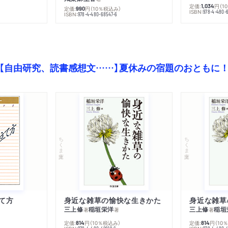
定価:
円
（1
1,034
定価:
円
（10％税込み）
990
ISBN:
978-4-480-
ISBN:
978-4-480-68547-6
【自由研究、読書感想文……】夏休みの宿題のおともに
ちくま文庫
ちくま文庫
て方
身近な雑草の愉快な生きかた
身近な雑草
三上修
稲垣栄洋
三上修
稲垣
著
著
著
定価:
円
（10％税込み）
定価:
円
（10
814
814