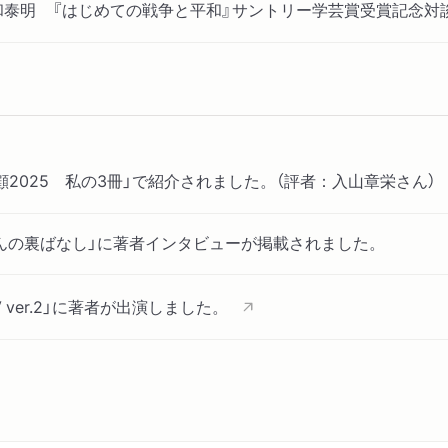
和泰明 『はじめての戦争と平和』サントリー学芸賞受賞記念対
顧2025 私の3冊」で紹介されました。（評者：入山章栄さん）
んの裏ばなし」に著者インタビューが掲載されました。
TV ver.2」に著者が出演しました。
評」で紹介されました。
房 編集者のおすすめ」で紹介されました。「「戦争と平和」を考