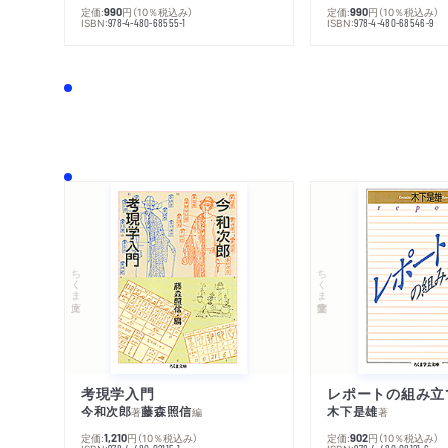
定価:
円
（10％税込み）
定価:
円
（10％税込み）
990
990
ISBN:
ISBN:
978-4-480-68555-1
978-4-480-68546-9
ちくま文庫
ちくま学芸文庫
考現学入門
レポートの組み立
今和次郎
藤森照信
木下是雄
著
編
著
定価:
円
（10％税込み）
定価:
円
（10％税込み）
1,210
902