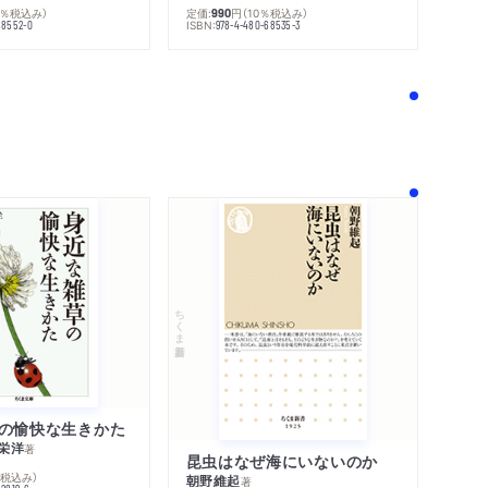
0％税込み）
定価:
円
（10％税込み）
990
ISBN:
68552-0
978-4-480-68535-3
！
ちくま新書
の愉快な生きかた
栄洋
著
昆虫はなぜ海にいないのか
％税込み）
朝野維起
著