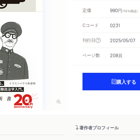
定価
990
円
（10％税込）
Cコード
0231
刊行日
2025/05/07
ページ数
208
頁
購入する
著作者プロフィール