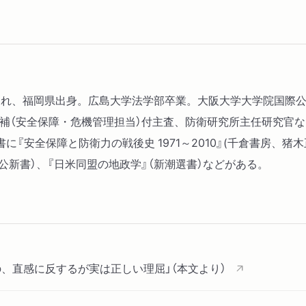
年生まれ、福岡県出身。広島大学法学部卒業。大阪大学大学院国際
補（安全保障・危機管理担当）付主査、防衛研究所主任研究官な
『安全保障と防衛力の戦後史 1971～2010』(千倉書房、猪
公新書）、『日米同盟の地政学』（新潮選書）などがある。
、直感に反するが実は正しい理屈」（本文より）