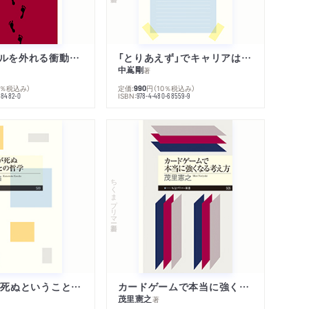
人生のレールを外れる衝動のみつけかた
「とりあえず」でキャリアは決まる
中嶌剛
著
国際政治学」」
0％税込み）
定価:
円
（10％税込み）
990
ISBN:
68482-0
978-4-480-68559-9
ちくまプリマー新書
「わたし」が死ぬということの哲学
カードゲームで本当に強くなる考え方
茂里憲之
著