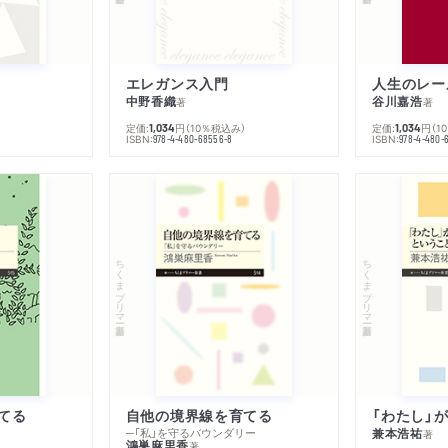
者が出演しました。「戦争の「終わり」から見る国際政治学」
エレガンス入門
中野香織
谷川嘉浩
著
著
者が出演しました。「鶴岡路人×千々和泰明「トランプ2.0時代の
定価:
円
（10％税込み）
定価:
円
（1
1,034
1,034
ISBN:
ISBN:
978-4-480-68556-8
978-4-480-
ちくまプリマー新書
ちくまプリマー新書
てる
自他の境界線を育てる
─「私」を守るバウンダリー
兼本浩祐
著
鴻巣麻里香
著