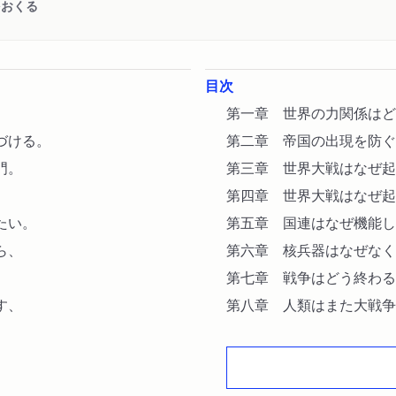
をおくる
目次
第一章 世界の力関係はど
づける。
第二章 帝国の出現を防ぐ
門。
第三章 世界大戦はなぜ
第四章 世界大戦はなぜ
たい。
第五章 国連はなぜ機能し
ら、
第六章 核兵器はなぜなく
。
第七章 戦争はどう終わる
す、
第八章 人類はまた大戦争