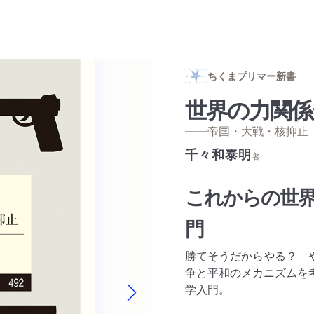
ちくまプリマー新書
世界の力関係
——帝国・大戦・核抑止
千々和泰明
著
これからの世
門
勝てそうだからやる？ 
争と平和のメカニズムを
学入門。
Next slide