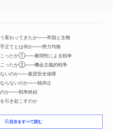
う変わってきたか――帝国と主権
手立てとは何か――勢力均衡
起こったか①――脆弱性による戦争
起こったか②――機会主義的戦争
ないのか――集団安全保障
ならないのか――核抑止
のか――戦争終結
を引き起こすのか
目次をすべて読む