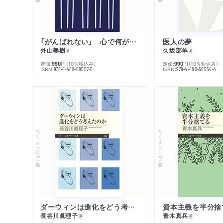
本チャンネルに著
WEB
2025/05/09
「がんばれない」 心で何が起きているか
医人の夢
外山美樹
久坂部羊
著
著
国際政治chに著
WEB
2025/04/26
定価:
円
（10％税込み）
定価:
円
（10％税込み）
990
990
ISBN:
ISBN:
978-4-480-68557-5
978-4-480-68554-4
ちくまプリマー新書
ちくまプリマー新書
ダーウィンは進化をどう考えたのか
資本主義を半分捨
長谷川眞理子
青木真兵
著
著