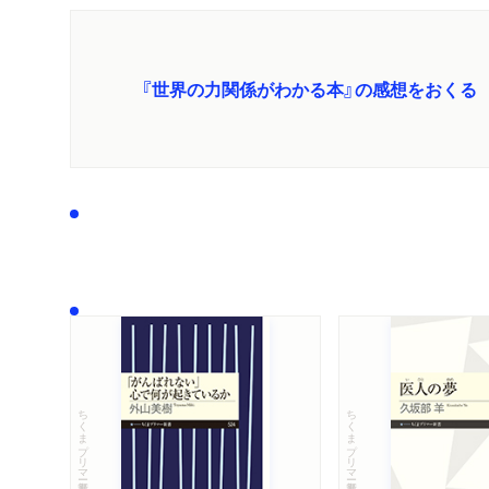
東京新聞「東京読
新聞
2025/07/05
『世界の力関係がわかる本』の感想をおくる
プレジデントオ
WEB
2025/06/29
争反対論者に放っ
プレジデントオ
WEB
2025/06/28
｢ミュンヘン会談
週刊新潮6/26
雑誌
2025/06/26
月刊Hanada
WEB
2025/06/23
いますか」
ちくまプリマー新書
ちくまプリマー新書
日本経済新聞「目
新聞
2025/05/22