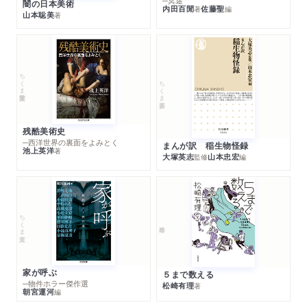
─冥途
闇の日本美術
内田百閒
佐藤聖
著
編
山本聡美
著
ちくま学芸文庫
ちくま新書
残酷美術史
─西洋世界の裏面をよみとく
まんが訳 稲生物怪録
池上英洋
著
大塚英志
山本忠宏
監修
編
ちくま文庫
家が呼ぶ
５まで数える
─物件ホラー傑作選
松崎有理
著
朝宮運河
編