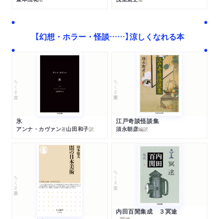
【幻想・ホラー・怪談……】涼しくなれる本
ちくま学芸文庫
ちくま文庫
江戸奇談怪談集
氷
須永朝彦
アンナ・カヴァン
山田和子
編訳
著
訳
ちくま文庫
ちくま新書
内田百閒集成 ３冥途