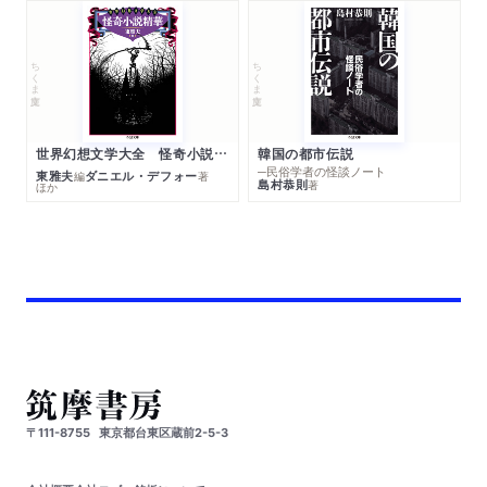
ちくま文庫
ちくま文庫
世界幻想文学大全 怪奇小説精華
韓国の都市伝説
─民俗学者の怪談ノート
東雅夫
ダニエル・デフォー
編
著
島村恭則
著
ほか
〒111-8755
東京都台東区蔵前2-5-3