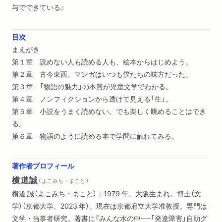
与でできている』
目次
まえがき
第１章 読めない人も読める人も、絵本からはじめよう。
第２章 古今東西、マンガはいつも僕たちの味方だった。
第３章 「物語の魅力」の本質が児童文学でわかる。
第４章 ノンフィクションから透けて見える「生」。
第５章 小説をうまく読めない。でも楽しく眺めることはでき
る。
第６章 物語のように読める本で学問に触れてみる。
著作者プロフィール
横道誠
（ よこみち・まこと ）
横道 誠（よこみち・まこと）：1979 年、大阪生まれ。博士（文
学）（京都大学、2023 年）。現在は京都府立大学准教授。専門は
文学・当事者研究。著書に『みんな水の中──「発達障害」自助グ