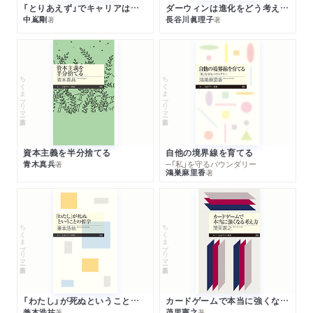
「とりあえず」でキャリアは決まる
ダーウィンは進化をどう考えたのか
中嶌剛
長谷川眞理子
著
著
ちくまプリマー新書
ちくまプリマー新書
資本主義を半分捨てる
自他の境界線を育てる
青木真兵
─「私」を守るバウンダリー
著
鴻巣麻里香
著
ちくまプリマー新書
ちくまプリマー新書
「わたし」が死ぬということの哲学
カードゲームで本当に強くなる考え方
兼本浩祐
茂里憲之
著
著