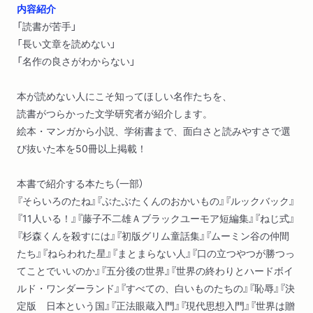
内容紹介
「読書が苦手」
「長い文章を読めない」
「名作の良さがわからない」
本が読めない人にこそ知ってほしい名作たちを、
読書がつらかった文学研究者が紹介します。
絵本・マンガから小説、学術書まで、面白さと読みやすさで選
び抜いた本を50冊以上掲載！
本書で紹介する本たち（一部）
『そらいろのたね』『ぶたぶたくんのおかいもの』『ルックバック』
『11人いる！』『藤子不二雄Ａブラックユーモア短編集』『ねじ式』
『杉森くんを殺すには』『初版グリム童話集』『ムーミン谷の仲間
たち』『ねらわれた星』『まとまらない人』『口の立つやつが勝つっ
てことでいいのか』『五分後の世界』『世界の終わりとハードボイ
ルド・ワンダーランド』『すべての、白いものたちの』『恥辱』『決
定版 日本という国』『正法眼蔵入門』『現代思想入門』『世界は贈