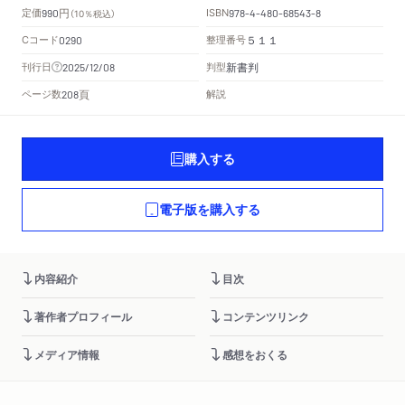
円
定価
ISBN
990
（10％税込）
978-4-480-68543-8
Cコード
整理番号
0290
５１１
新書判
刊行日
判型
2025/12/08
頁
ページ数
解説
208
購入する
電子版を購入する
内容紹介
目次
著作者プロフィール
コンテンツリンク
メディア情報
感想をおくる