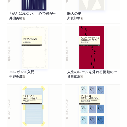
「がんばれない」 心で何が起きているか
医人の夢
外山美樹
久坂部羊
著
著
ちくまプリマー新書
ちくまプリマー新書
エレガンス入門
人生のレールを外れる衝動のみつけかた
中野香織
谷川嘉浩
著
著
ちくまプリマー新書
ちくまプリマー新書