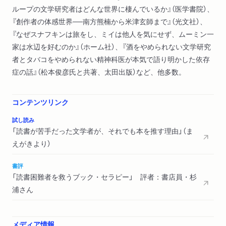
ループの文学研究者はどんな世界に棲んでいるか』（医学書院）、
『創作者の体感世界──南方熊楠から米津玄師まで』（光文社）、
『なぜスナフキンは旅をし、ミイは他人を気にせず、ムーミン一
家は水辺を好むのか』（ホーム社）、『酒をやめられない文学研究
者とタバコをやめられない精神科医が本気で語り明かした依存
症の話』（松本俊彦氏と共著、太田出版）など、他多数。
コンテンツリンク
試し読み
「読書が苦手だった文学者が、それでも本を推す理由」（ま
えがきより）
書評
「読書困難者を救うブック・セラピー」 評者：書店員・杉
浦さん
メディア情報