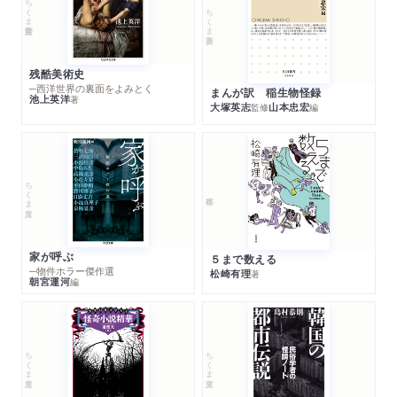
ちくま学芸文庫
ちくま新書
残酷美術史
─西洋世界の裏面をよみとく
まんが訳 稲生物怪録
池上英洋
著
大塚英志
山本忠宏
監修
編
ちくま文庫
家が呼ぶ
５まで数える
─物件ホラー傑作選
松崎有理
著
朝宮運河
編
ちくま文庫
ちくま文庫