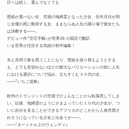
日々は続く。選んでなくても
壁紙が選べない女、空港の地縛霊となった少女、生年月日が同
じ女優の死に動揺する女、ままならぬ人生の踊り場で彼女たち
は決断する――。
デビュー作『空芯手帳』が世界26 カ国語で翻訳、
いま世界が注目する気鋭の初中編集！
夫と共同で家を買うことになり、壁紙を張り替えようとする
も、とても見切れないほどの膨大なバリエーションの前に人生
における選択について悩み、立ちすくむ３０代の女。
――「いちご泥棒」
欧州のトランジットの空港でひょんなことから転落死してしま
い、以後、地縛霊のようにさまよっていた１０代の少女が、つ
いに自分を見ることができるアフリカのどこかから人身売買さ
れそうになっている少女と出会うが――。
――「ターミナル２のウェンディ」