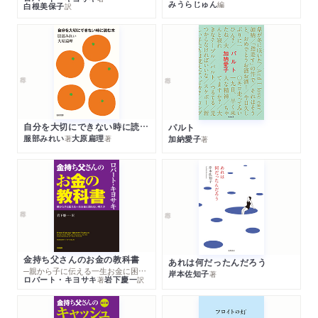
みうらじゅん
編
白根美保子
訳
自分を大切にできない時に読む本
パルト
服部みれい
大原扁理
加納愛子
著
著
著
金持ち父さんのお金の教科書
あれは何だったんだろう
─親から子に伝える一生お金に困らない考え方
岸本佐知子
著
ロバート・キヨサキ
岩下慶一
著
訳