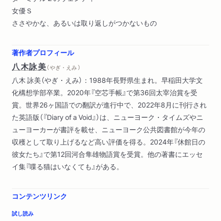
女優Ｓ
ささやかな、あるいは取り返しがつかないもの
著作者プロフィール
八木詠美
（ やぎ・えみ ）
八木 詠美（やぎ・えみ）：1988年長野県生まれ。早稲田大学文
化構想学部卒業。2020年『空芯手帳』で第36回太宰治賞を受
賞。世界26ヶ国語での翻訳が進行中で、2022年8月に刊行され
た英語版（『Diary of a Void』）は、ニューヨーク・タイムズやニ
ューヨーカーが書評を載せ、ニューヨーク公共図書館が今年の
収穫として取り上げるなど高い評価を得る。2024年『休館日の
彼女たち』で第12回河合隼雄物語賞を受賞。他の著書にエッセ
イ集『喋る猫はいなくても』がある。
コンテンツリンク
試し読み