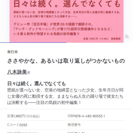
単行本
ささやかな、あるいは取り返しがつかないもの
八木詠美
著
日々は続く。選んでなくても
壁紙が選べない女、空港の地縛霊となった少女、生年月日が同
じ女優の死に動揺する女、ままならぬ人生の踊り場で彼女たち
は決断する――注目の気鋭の初中編集！
円
定価
ISBN
1,980
（10％税込）
978-4-480-80533-1
Cコード
整理番号
0093