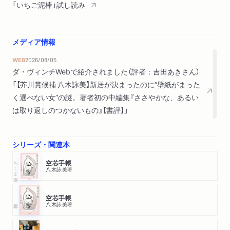
「いちご泥棒」試し読み
メディア情報
WEB
2026/08/05
ダ・ヴィンチWebで紹介されました（評者：吉田あきさん）
「【芥川賞候補 八木詠美】新居が決まったのに“壁紙がまった
く選べない女”の謎。著者初の中編集『ささやかな、あるい
は取り返しのつかないもの』【書評】」
シリーズ・関連本
ちくま文庫
空芯手帳
八木詠美
著
空芯手帳
八木詠美
著