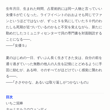
生年月日、生まれた時間、占星術的には同一人物と言っていい
女優Ｓが亡くなった。ライフイベントのおおよそも同じでファ
ンというほどではないが、ずっとＳを気にしていた５０代のわ
たしも死期が近づいているのかもと不安を覚えながら、新たに
勤めだしたコミュニティセンターで貝の専門書を対面朗読する
ことになる――。
――「女優Ｓ」
夏のはじめの一日、ずいぶん長く生きてきた女は、自分の前を
通り過ぎていった無数の他人の人生を記憶にとどめるように手
芸に励むが、ある時、そのすべてがほどけていく感覚に襲われ
る――。
――「ささやかな、あるいは取り返しがつかないもの」
目次
いちご泥棒
ターミナル２のウェンディ