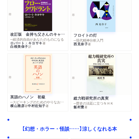
改訂版 金持ち父さんのキャッシュフロー・クワドラント
フロイトの灯
─経済的自由があなたのものになる
─現代精神分析入門
ロバート・キヨサキ
著
西見奈子
著
白根美保子
訳
英語のハノン 初級
総力戦研究所の真実
─スピーキングのためのやりなおし英文法スーパードリル
─歴史の法廷に立つＮＨＫ
横山雅彦
中村佐知子
著
著
飯村豊
著
【幻想・ホラー・怪談……】涼しくなれる本