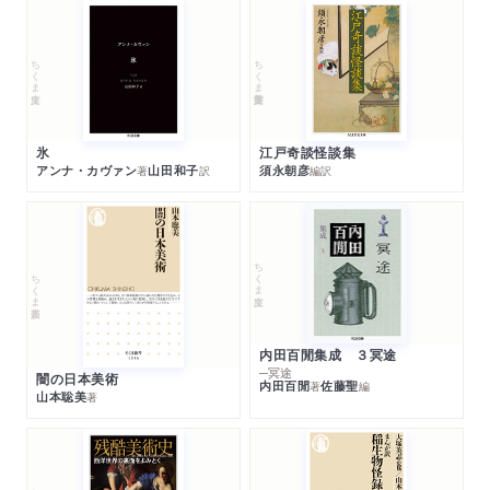
ちくま学芸文庫
ちくま文庫
江戸奇談怪談集
氷
須永朝彦
アンナ・カヴァン
山田和子
編訳
著
訳
ちくま文庫
ちくま新書
内田百閒集成 ３冥途
─冥途
闇の日本美術
内田百閒
佐藤聖
著
編
山本聡美
著