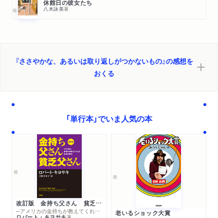
休館日の彼女たち
八木詠美
著
『ささやかな、あるいは取り返しがつかないもの』の感想を
おくる
「単行本」でいま人気の本
改訂版 金持ち父さん 貧乏父さん
─アメリカの金持ちが教えてくれるお金の哲学
老いるショック大賞
ロバート・キヨサキ
著