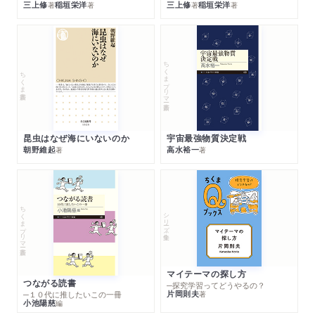
三上修
稲垣栄洋
三上修
稲垣栄洋
著
著
著
著
ちくまプリマー新書
ちくま新書
昆虫はなぜ海にいないのか
宇宙最強物質決定戦
朝野維起
高水裕一
著
著
ちくまプリマー新書
シリーズ・全集
マイテーマの探し方
つながる読書
─探究学習ってどうやるの？
片岡則夫
著
─１０代に推したいこの一冊
小池陽慈
編