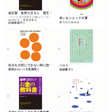
改訂版 金持ち父さん 貧乏父さん
─アメリカの金持ちが教えてくれるお金の哲学
老いるショック大賞
ロバート・キヨサキ
著
みうらじゅん
編
白根美保子
訳
自分を大切にできない時に読む本
パルト
服部みれい
大原扁理
加納愛子
著
著
著
金持ち父さんのお金の教科書