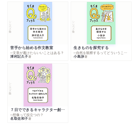
シリーズ・全集
シリーズ・全集
苦手から始める作文教室
生きものを探究する
─文章が書けたらいいことはある？
─自然を観察するってどういうこと？
津村記久子
小島渉
著
著
シリーズ・全集
７日でできるキャラクター創作入門
─想像って役立つの？
名取佐和子
著