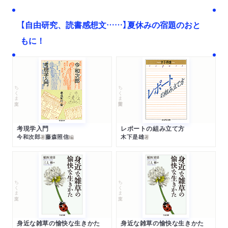
【自由研究、読書感想文……】夏休みの宿題のおと
もに！
ちくま文庫
ちくま学芸文庫
考現学入門
レポートの組み立て方
今和次郎
藤森照信
木下是雄
著
編
著
ちくま文庫
ちくま文庫
身近な雑草の愉快な生きかた
身近な雑草の愉快な生きかた