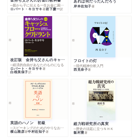
あれは何だったんだろう
─親から子に伝える一生お金に困らない考え方
岸本佐知子
著
ロバート・キヨサキ
岩下慶一
著
訳
改訂版 金持ち父さんのキャッシュフロー・クワドラント
フロイトの灯
─経済的自由があなたのものになる
─現代精神分析入門
ロバート・キヨサキ
著
西見奈子
著
白根美保子
訳
英語のハノン 初級
総力戦研究所の真実
─スピーキングのためのやりなおし英文法スーパードリル
─歴史の法廷に立つＮＨＫ
横山雅彦
中村佐知子
著
著
飯村豊
著