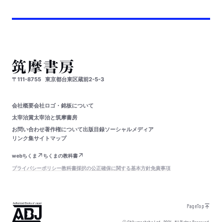
〒111-8755
東京都台東区蔵前2-5-3
会社概要
会社ロゴ・銘板について
太宰治賞
太宰治と筑摩書房
お問い合わせ
著作権について
出版目録
ソーシャルメディア
リンク集
サイトマップ
webちくま
ちくまの教科書
プライバシーポリシー
教科書採択の公正確保に関する基本方針
免責事項
PageTop
© Chikumashobo Ltd.
2024
All Rights Reserved.