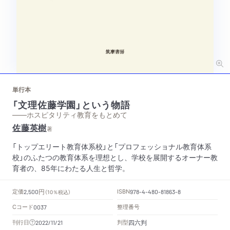
単行本
「文理佐藤学園」という物語
——ホスピタリティ教育をもとめて
佐藤英樹
著
「トップエリート教育体系校」と「プロフェッショナル教育体系
校」のふたつの教育体系を理想とし、学校を展開するオーナー教
育者の、85年にわたる人生と哲学。
円
定価
ISBN
2,500
（10％税込）
978-4-480-81863-8
Cコード
整理番号
0037
四六判
刊行日
判型
2022/11/21