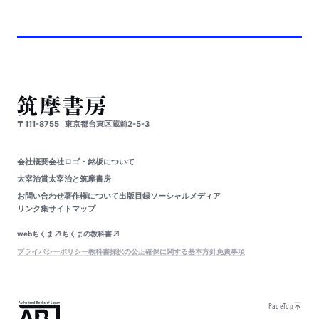
〒111-8755
東京都台東区蔵前2-5-3
会社概要
会社ロゴ・銘板について
太宰治賞
太宰治と筑摩書房
お問い合わせ
著作権について
出版目録
ソーシャルメディア
リンク集
サイトマップ
webちくま
ちくまの教科書
プライバシーポリシー
教科書採択の公正確保に関する基本方針
免責事項
PageTop