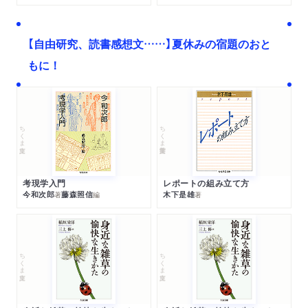
【自由研究、読書感想文……】夏休みの宿題のおと
もに！
ちくま文庫
ちくま学芸文庫
考現学入門
レポートの組み立て方
今和次郎
藤森照信
木下是雄
著
編
著
ちくま文庫
ちくま文庫