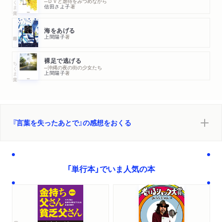
─ＤＶと虐待をみつめながら
信田さよ子
著
海をあげる
上間陽子
著
裸足で逃げる
ちくま文庫
─沖縄の夜の街の少女たち
上間陽子
著
『言葉を失ったあとで』の感想をおくる
「単行本」でいま人気の本