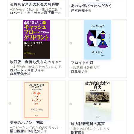
金持ち父さんのお金の教科書
あれは何だったんだろう
─親から子に伝える一生お金に困らない考え方
岸本佐知子
著
ロバート・キヨサキ
岩下慶一
著
訳
改訂版 金持ち父さんのキャッシュフロー・クワドラント
フロイトの灯
─経済的自由があなたのものになる
─現代精神分析入門
ロバート・キヨサキ
著
西見奈子
著
白根美保子
訳
英語のハノン 初級
総力戦研究所の真実
─スピーキングのためのやりなおし英文法スーパードリル
─歴史の法廷に立つＮＨＫ
横山雅彦
中村佐知子
著
著
飯村豊
著