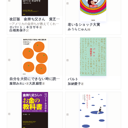
改訂版 金持ち父さん 貧乏父さん
─アメリカの金持ちが教えてくれるお金の哲学
老いるショック大賞
ロバート・キヨサキ
著
みうらじゅん
編
白根美保子
訳
自分を大切にできない時に読む本
パルト
服部みれい
大原扁理
加納愛子
著
著
著