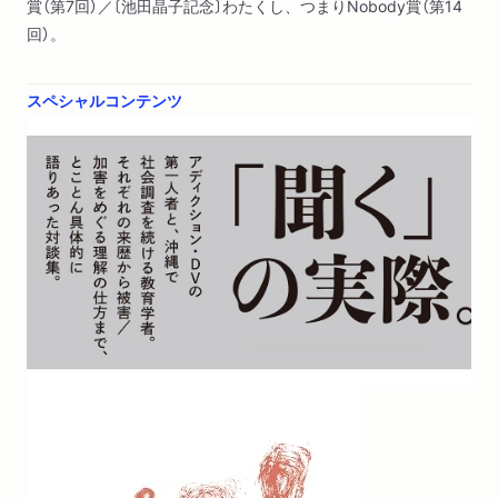
／加害者プログラムの順番／加害者の書きづらさ／映画で描か
賞（第7回）／〔池田晶子記念〕わたくし、つまりNobody賞（第14
れる暴力／打越正行さんの調査読書案内④
回）。
第五章 言葉を禁じて残るもの 二〇二一年三月二七日
スペシャルコンテンツ
性被害をどのように語りはじめるのか／臓器がぶらさがってい
る感覚／フラッシュバックの意味／被害経験の読み替え／選択
肢のすくなさ／家族の性虐待／語りのフォーマット／言葉を禁
じる／性加害者の能動性／ユタを買う／一二月の教室／オープ
ンダイアローグの実践読書案内⑤
第六章 ケアと言葉 二〇二一年五月一一日
カウンセリングに来るひとたち／男性の語りのパターン／加害
者の語り／加害者プログラムの肝／ＤＶ被害者支援と警察／家
族はもうだめなのか？／使えるものはぜんぶ使う／親との関係
を聞く／被害者共感の効果／権力と言葉／「加害者」という言葉
の危うさ／ブルーオーシャンへ／被害者は日々生まれている／
当事者の納得する言葉読書案内⑥