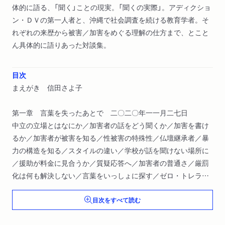
体的に語る、「聞く」ことの現実。「聞くの実際」。アディクショ
ン・ＤＶの第一人者と、沖縄で社会調査を続ける教育学者。そ
れぞれの来歴から被害／加害をめぐる理解の仕方まで、とこと
ん具体的に語りあった対談集。
目次
まえがき 信田さよ子
第一章 言葉を失ったあとで 二〇二〇年一一月二七日
中立の立場とはなにか／加害者の話をどう聞くか／加害を書け
るか／加害者が被害を知る／性被害の特殊性／仏壇継承者／暴
力の構造を知る／スタイルの違い／学校が話を聞けない場所に
／援助が料金に見合うか／質疑応答へ／加害者の普通さ／厳罰
化は何も解決しない／言葉をいっしょに探す／ゼロ・トレラン
スの弊害／まずはいい時間をつくる／三つの責任読書案内①
目次をすべて読む
第二章 カウンセリングという仕事、社会調査という仕事 二