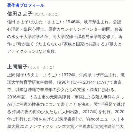
〇二一年二月六日
著作者プロフィール
精神科医にできないこと／教室の実践記録のおもしろさ／原点
信田さよ子
（ のぶた・さよこ ）
は児童臨床のグループ／沖縄から離れて／「性の自己決定」の実
信田 さよ子（のぶた・さよこ）：1946年、岐阜県生まれ。公認
際／社会調査が示すこと／医者になるか、女性のアルコールや
心理師・臨床心理士。原宿カウンセリングセンター顧問。お茶
るか／女性の依存症の特異さ／八〇年代の精神病院の経験が一
の水女子大学哲学科卒、同大学院修士課程児童学専攻修了。著
生を決めた／生身の人間の話がおもしろい／ネクタイを褒める
作に『母が重くてたまらない』『家族と国家は共謀する』『暴力と
／沈黙に強くなる読書案内②
アディクション』など多数。
第三章 話を聞いて書く 二〇二〇年二月二三日
上間陽子
精神疾患の鋳型／解離は手ごわい／医療との関係／加害はパタ
（ うえま・ようこ ）
ーン化している／精神科の役割／値踏みされている／お金をも
上間 陽子（うえま・ようこ）：1972年、沖縄県コザ市生まれ。琉
らうか払うか／許諾のとりかた／書く責任／モスバーガーの文
球大学教育学研究科教授。1990年代から2014年にかけて東京
脈／身体は触らない／身体は自分のもの／聞きとりのあと／ト
で、以降は沖縄で未成年の少女たちの支援・調査に携わる。
ランスクリプトの確認の仕方読書案内③
2016年夏、うるま市の元海兵隊員・軍属による殺人事件をきっ
かけに沖縄の性暴力について書くことを決め、翌年『裸足で逃げ
第四章 加害と被害の関係 二〇二一年三月一二日
る 沖縄の夜の街の少女たち』（太田出版、2017年）を刊行。2020
被害者元年／起源は七〇年代／仲間は当事者／学校現場の変化
年に刊行した『海をあげる』（筑摩書房）で、Yahoo! ニュース｜本
／公認心理師の国家資格／被害者の両義性／暴力をなくす練習
屋大賞2021ノンフィクション本大賞／沖縄書店大賞沖縄部門大