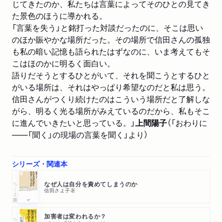
じてきたのか、私たちは言葉によってそのひとの見てき
た景色のほうに導かれる。
「言葉を失う」と銘打った対談だったのに、そこは思い
のほか賑やかな場所だった。その場所で信田さんの孤独
も私の暗い記憶も語られたはずなのに、いま考えてもそ
こはほのかに明るく面白い。
語りだそうとするひとがいて、それを聞こうとするひと
がいる場所は、それはやっぱり希望なのだと私は思う。
信田さんがつくり続けたのはこういう場所だと了解しな
がら、明るく光る場所がみえているのだから、私もそこ
に進んでいきたいと思っている。」
上間陽子
（「おわりに
――「聞く」の現場の言葉を聞く」より）
シリーズ・関連本
ちくま新書
なぜ人は自分を責めてしまうのか
信田さよ子
著
加害者は変われるか？
ちくま文庫