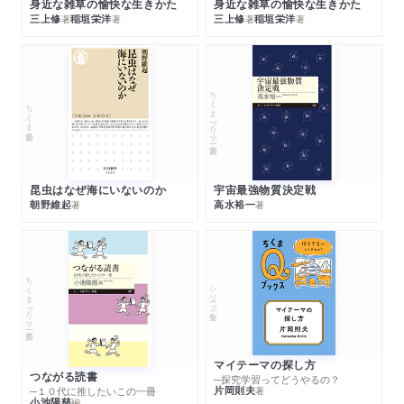
身近な雑草の愉快な生きかた
身近な雑草の愉快な生きかた
三上修
稲垣栄洋
三上修
稲垣栄洋
著
著
著
著
ちくまプリマー新書
ちくま新書
昆虫はなぜ海にいないのか
宇宙最強物質決定戦
朝野維起
高水裕一
著
著
ちくまプリマー新書
シリーズ・全集
マイテーマの探し方
つながる読書
─探究学習ってどうやるの？
片岡則夫
著
─１０代に推したいこの一冊
小池陽慈
編