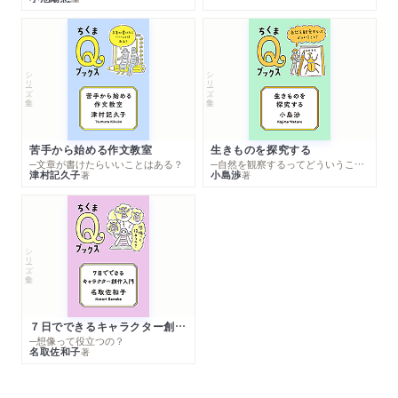
シリーズ・全集
シリーズ・全集
苦手から始める作文教室
生きものを探究する
─文章が書けたらいいことはある？
─自然を観察するってどういうこと？
津村記久子
小島渉
著
著
シリーズ・全集
７日でできるキャラクター創作入門
─想像って役立つの？
名取佐和子
著