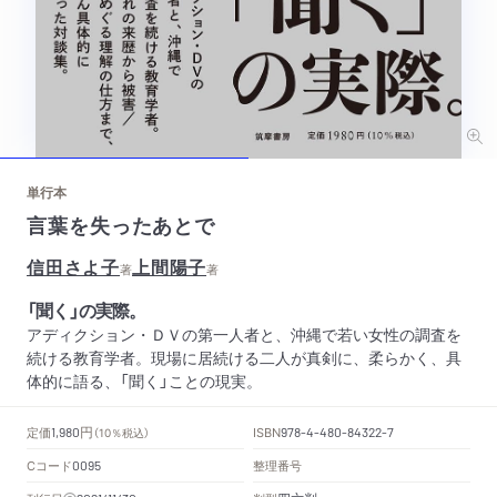
単行本
言葉を失ったあとで
信田さよ子
上間陽子
著
著
「聞く」の実際。
アディクション・ＤＶの第一人者と、沖縄で若い女性の調査を
続ける教育学者。現場に居続ける二人が真剣に、柔らかく、具
体的に語る、「聞く」ことの現実。
円
定価
ISBN
1,980
（10％税込）
978-4-480-84322-7
Cコード
整理番号
0095