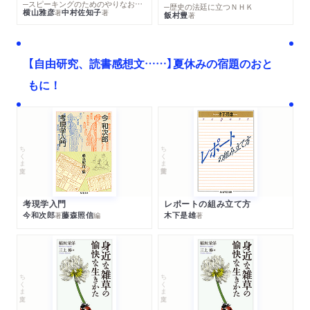
─スピーキングのためのやりなおし英文法スーパードリル
─歴史の法廷に立つＮＨＫ
横山雅彦
中村佐知子
著
著
飯村豊
著
【自由研究、読書感想文……】夏休みの宿題のおと
もに！
ちくま文庫
ちくま学芸文庫
考現学入門
レポートの組み立て方
今和次郎
藤森照信
木下是雄
著
編
著
ちくま文庫
ちくま文庫