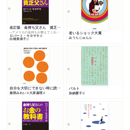
改訂版 金持ち父さん 貧乏父さん
─アメリカの金持ちが教えてくれるお金の哲学
老いるショック大賞
ロバート・キヨサキ
著
みうらじゅん
編
白根美保子
訳
自分を大切にできない時に読む本
パルト
服部みれい
大原扁理
加納愛子
著
著
著