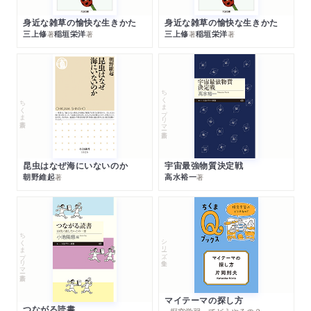
身近な雑草の愉快な生きかた
身近な雑草の愉快な生きかた
三上修
稲垣栄洋
三上修
稲垣栄洋
著
著
著
著
ちくまプリマー新書
ちくま新書
昆虫はなぜ海にいないのか
宇宙最強物質決定戦
朝野維起
高水裕一
著
著
ちくまプリマー新書
シリーズ・全集
マイテーマの探し方
つながる読書