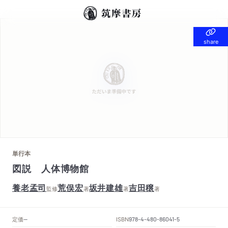
share
share
単行本
図説 人体博物館
養老孟司
荒俣宏
坂井建雄
吉田穣
監修
著
著
著
定価
ISBN
--
978-4-480-86041-5