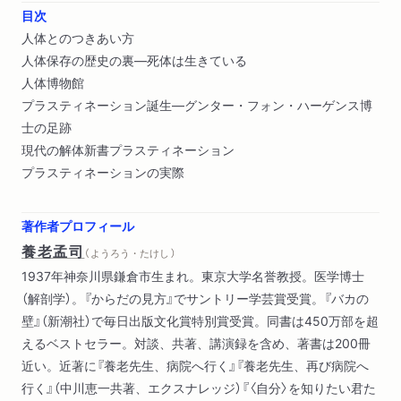
目次
人体とのつきあい方
人体保存の歴史の裏―死体は生きている
人体博物館
プラスティネーション誕生―グンター・フォン・ハーゲンス博
士の足跡
現代の解体新書プラスティネーション
プラスティネーションの実際
著作者プロフィール
養老孟司
（ ようろう・たけし ）
1937年神奈川県鎌倉市生まれ。東京大学名誉教授。医学博士
（解剖学）。『からだの見方』でサントリー学芸賞受賞。『バカの
壁』（新潮社）で毎日出版文化賞特別賞受賞。同書は450万部を超
えるベストセラー。対談、共著、講演録を含め、著書は200冊
近い。近著に『養老先生、病院へ行く』『養老先生、再び病院へ
行く』（中川恵一共著、エクスナレッジ）『〈自分〉を知りたい君た