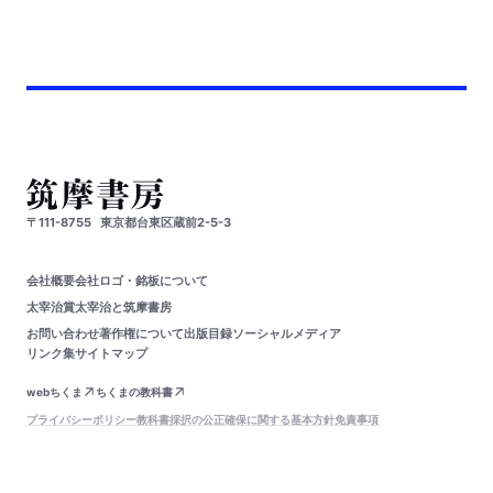
〒111-8755
東京都台東区蔵前2-5-3
会社概要
会社ロゴ・銘板について
太宰治賞
太宰治と筑摩書房
お問い合わせ
著作権について
出版目録
ソーシャルメディア
リンク集
サイトマップ
webちくま
ちくまの教科書
プライバシーポリシー
教科書採択の公正確保に関する基本方針
免責事項