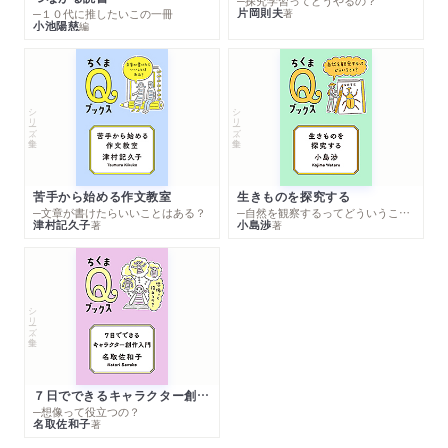
─探究学習ってどうやるの？
片岡則夫
著
─１０代に推したいこの一冊
小池陽慈
編
シリーズ・全集
シリーズ・全集
苦手から始める作文教室
生きものを探究する
─文章が書けたらいいことはある？
─自然を観察するってどういうこと？
津村記久子
小島渉
著
著
シリーズ・全集
７日でできるキャラクター創作入門
─想像って役立つの？
名取佐和子
著