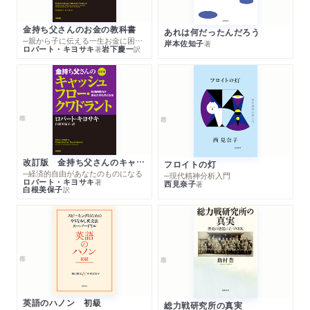
金持ち父さんのお金の教科書
あれは何だったんだろう
─親から子に伝える一生お金に困らない考え方
岸本佐知子
著
ロバート・キヨサキ
岩下慶一
著
訳
改訂版 金持ち父さんのキャッシュフロー・クワドラント
フロイトの灯
─経済的自由があなたのものになる
─現代精神分析入門
ロバート・キヨサキ
著
西見奈子
著
白根美保子
訳
英語のハノン 初級
総力戦研究所の真実