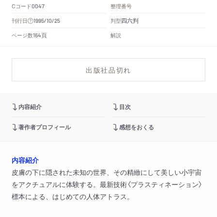
Cコード
整理番号
0047
四六判
刊行日
判型
1995/10/25
頁
ページ数
解説
164
出版社品切れ
内容紹介
目次
著作者プロフィール
感想をおくる
内容紹介
皮膚の下に隠された未知の世界、その精緻にして美しい小宇宙
をアクチュアルに体験する。最新技術〈プラスティネーション〉
標本による、はじめての人体アトラス。