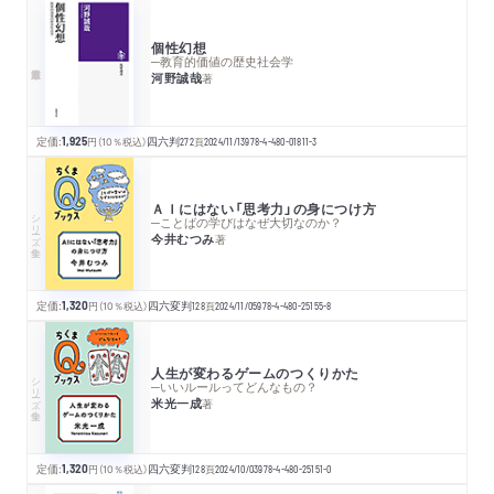
個性幻想
─教育的価値の歴史社会学
河野誠哉
著
定価:
1,925
円
（10％税込）
四六判
272
頁
2024/11/13
978-4-480-01811-3
ＡＩにはない「思考力」の身につけ方
シリーズ・全集
─ことばの学びはなぜ大切なのか？
今井むつみ
著
定価:
1,320
円
（10％税込）
四六変判
128
頁
2024/11/05
978-4-480-25155-8
人生が変わるゲームのつくりかた
シリーズ・全集
─いいルールってどんなもの？
米光一成
著
定価:
1,320
円
（10％税込）
四六変判
128
頁
2024/10/03
978-4-480-25151-0