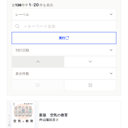
1
20
─
全
136
件中
件を表示
実行
新版 空気の教育
ちくま文庫
外山滋比古
著