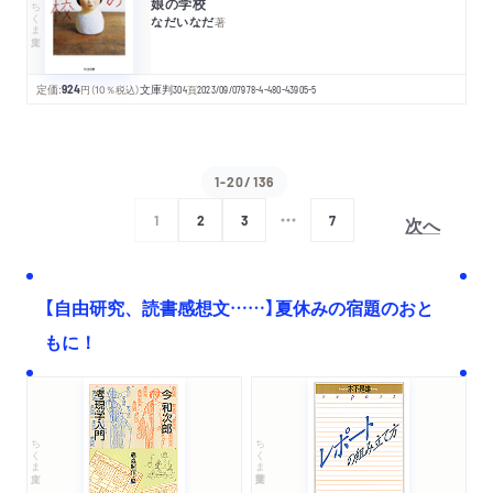
娘の学校
ちくま文庫
なだいなだ
著
定価:
924
円
（10％税込）
文庫判
304
頁
2023/09/07
978-4-480-43905-5
1-20/136
次へ
1
2
3
7
【自由研究、読書感想文……】夏休みの宿題のおと
もに！
ちくま文庫
ちくま学芸文庫