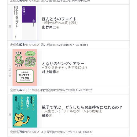
定価:
1,980
円
（10％税込）
四六判
256
頁
2025/02/27
978-4-480-84332-6
ほんとうのフロイト
─精神分析の本質を読む
山竹伸二
著
定価:
1,925
円
（10％税込）
四六判
288
頁
2025/01/15
978-4-480-01815-1
となりのヤングケアラー
シリーズ・全集
─ＳＯＳをキャッチするには？
村上靖彦
著
定価:
1,320
円
（10％税込）
四六変判
112
頁
2024/12/05
978-4-480-25157-2
親子で学ぶ どうしたらお金持ちになれるの？
─人生という「リアルなゲーム」の攻略法
橘玲
著
定価:
1,760
円
（10％税込）
Ａ５変判
192
頁
2024/11/25
978-4-480-81695-5