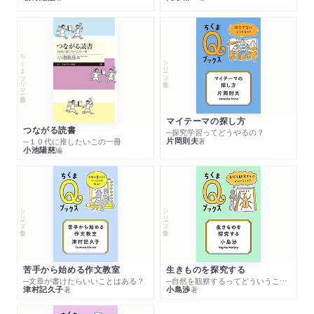
ちくまプリマー新書
シリーズ・全集
マイテーマの探し方
つながる読書
─探究学習ってどうやるの？
片岡則夫
著
─１０代に推したいこの一冊
小池陽慈
編
シリーズ・全集
シリーズ・全集
苦手から始める作文教室
生きものを探究する
─文章が書けたらいいことはある？
─自然を観察するってどういうこと？
津村記久子
小島渉
著
著