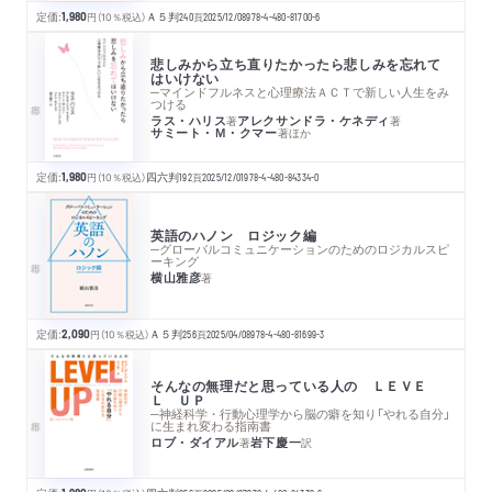
定価:
1,980
円
（10％税込）
Ａ５判
240
頁
2025/12/08
978-4-480-81700-6
悲しみから立ち直りたかったら悲しみを忘れて
はいけない
─マインドフルネスと心理療法ＡＣＴで新しい人生をみ
つける
ラス・ハリス
アレクサンドラ・ケネディ
著
著
サミート・Ｍ・クマー
著
ほか
定価:
1,980
円
（10％税込）
四六判
192
頁
2025/12/01
978-4-480-84334-0
英語のハノン ロジック編
─グローバルコミュニケーションのためのロジカルスピ
ーキング
横山雅彦
著
定価:
2,090
円
（10％税込）
Ａ５判
256
頁
2025/04/08
978-4-480-81699-3
そんなの無理だと思っている人の ＬＥＶＥ
Ｌ ＵＰ
─神経科学・行動心理学から脳の癖を知り「やれる自分」
に生まれ変わる指南書
ロブ・ダイアル
岩下慶一
著
訳