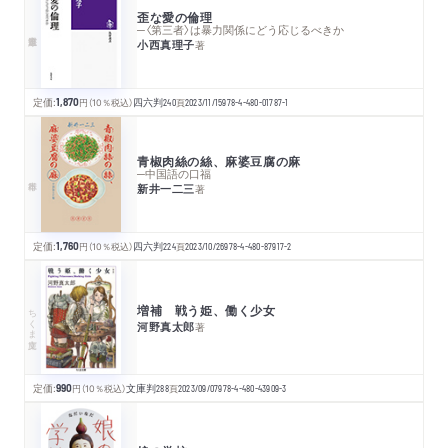
歪な愛の倫理
─〈第三者〉は暴力関係にどう応じるべきか
小西真理子
著
定価:
1,870
円
（10％税込）
四六判
240
頁
2023/11/15
978-4-480-01787-1
青椒肉絲の絲、麻婆豆腐の麻
─中国語の口福
新井一二三
著
定価:
1,760
円
（10％税込）
四六判
224
頁
2023/10/26
978-4-480-87917-2
増補 戦う姫、働く少女
ちくま文庫
河野真太郎
著
定価:
990
円
（10％税込）
文庫判
288
頁
2023/09/07
978-4-480-43909-3