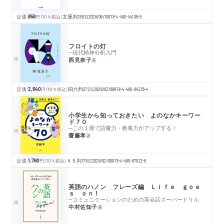
定価:
858
円
（10％税込）
文庫判
288
頁
2026/06/10
978-4-480-44106-5
フロイトの灯
─現代精神分析入門
西見奈子
著
定価:
2,640
円
（10％税込）
四六判
272
頁
2026/03/09
978-4-480-84336-4
小学生から知っておきたい よのなかキーワー
ド７０
─この１冊で語彙力・教養力がアップする！
齋藤孝
著
定価:
1,760
円
（10％税込）
Ａ５判
176
頁
2026/02/09
978-4-480-87922-6
英語のハノン フレーズ編 Ｌｉｆｅ ｇｏｅ
ｓ ｏｎ！
─コミュニケーションのための英会話スーパードリル
中村佐知子
著