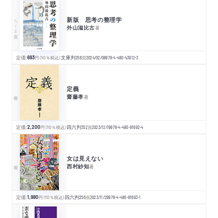
新版 思考の整理学
ちくま文庫
外山滋比古
著
定価:
693
円
（10％税込）
文庫判
256
頁
2024/02/08
978-4-480-43912-3
定義
齋藤孝
著
定価:
2,200
円
（10％税込）
四六判
352
頁
2023/12/19
978-4-480-81692-4
女は見えない
西村紗知
著
定価:
1,980
円
（10％税込）
四六判
256
頁
2023/11/29
978-4-480-81693-1