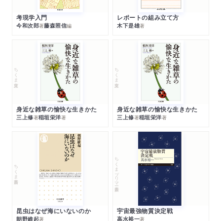
考現学入門
レポートの組み立て方
今和次郎
藤森照信
木下是雄
著
編
著
ちくま文庫
ちくま文庫
身近な雑草の愉快な生きかた
身近な雑草の愉快な生きかた
三上修
稲垣栄洋
三上修
稲垣栄洋
著
著
著
著
ちくまプリマー新書
ちくま新書
昆虫はなぜ海にいないのか
宇宙最強物質決定戦
朝野維起
高水裕一
著
著