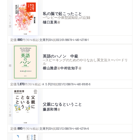
私の脳で起こったこと
ちくま文庫
─「レビー小体型認知症」の記録
樋口直美
著
定価:
880
円
（10％税込）
文庫判
304
頁
2022/01/06
978-4-480-43789-1
英語のハノン 中級
─スピーキングのためのやりなおし英文法スーパードリ
ル
横山雅彦
中村佐知子
著
著
定価:
1,870
円
（10％税込）
Ａ５判
216
頁
2021/12/09
978-4-480-81685-6
父親になるということ
ちくま文庫
藤原和博
著
定価:
880
円
（10％税込）
文庫判
304
頁
2021/12/09
978-4-480-43784-6