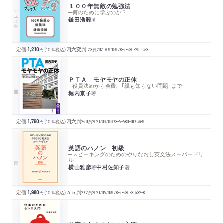
１００年無敵の勉強法
シリーズ・全集
─何のために学ぶのか？
鎌田浩毅
著
定価:
1,210
円
（10％税込）
四六変判
128
頁
2021/09/15
978-4-480-25113-8
ＰＴＡ モヤモヤの正体
─役員決めから会費、「親も知らない問題」まで
堀内京子
著
定価:
1,760
円
（10％税込）
四六判
240
頁
2021/09/15
978-4-480-01736-9
英語のハノン 初級
─スピーキングのためのやりなおし英文法スーパードリ
ル
横山雅彦
中村佐知子
著
著
定価:
1,980
円
（10％税込）
Ａ５判
272
頁
2021/04/05
978-4-480-81582-8