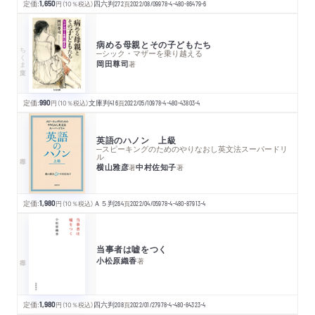
定価:
1,650
円
（10％税込）
四六判
272
頁
2022/08/09
978-4-480-86479-6
病める母親とその子どもたち
ちくま文庫
─シック・マザーを乗り越える
岡田尊司
著
定価:
990
円
（10％税込）
文庫判
416
頁
2022/05/10
978-4-480-43803-4
英語のハノン 上級
─スピーキングのためのやりなおし英文法スーパードリ
ル
横山雅彦
中村佐知子
著
著
定価:
1,980
円
（10％税込）
Ａ５判
264
頁
2022/04/05
978-4-480-87913-4
当事者は嘘をつく
小松原織香
著
定価:
1,980
円
（10％税込）
四六判
208
頁
2022/01/27
978-4-480-84323-4