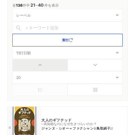
21
40
─
全
136
件中
件を表示
実行
大人のギフテッド
─高知能なのになぜ生きづらいのか？
ジャンヌ・シオー＝ファクシャン
鳥取絹子
著
訳