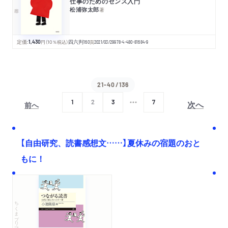
仕事のためのセンス入門
松浦弥太郎
著
定価:
1,430
円
（10％税込）
四六判
160
頁
2021/03/29
978-4-480-81684-9
21-40/136
次へ
1
2
3
7
前へ
【自由研究、読書感想文……】夏休みの宿題のおと
もに！
ちくまプリマー新書