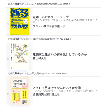
定価:
1,980
円
（10％税込）
Ａ５判
240
頁
2023/02/27
978-4-480-81688-7
定本 ハピネス・トラップ
─マインドフルに生きたい人のための心理療法ＡＣＴ入
門
ラス・ハリス
岩下慶一
著
訳
定価:
2,090
円
（10％税込）
四六判
400
頁
2023/02/27
978-4-480-84326-5
建築家は住まいの何を設計しているのか
藤山和久
著
定価:
1,980
円
（10％税込）
四六判
240
頁
2022/12/15
978-4-480-87412-2
どうして男はそうなんだろうか会議
─いろいろ語り合って見えてきた「これからの男」のこと
澁谷知美
清田隆之
編
編