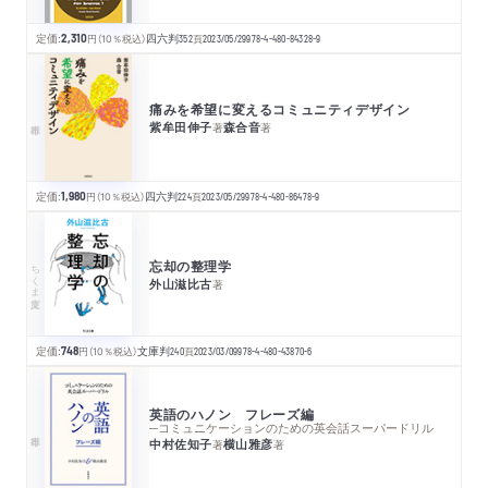
定価:
2,310
円
（10％税込）
四六判
352
頁
2023/05/29
978-4-480-84328-9
痛みを希望に変えるコミュニティデザイン
紫牟田伸子
森合音
著
著
定価:
1,980
円
（10％税込）
四六判
224
頁
2023/05/29
978-4-480-86478-9
忘却の整理学
ちくま文庫
外山滋比古
著
定価:
748
円
（10％税込）
文庫判
240
頁
2023/03/09
978-4-480-43870-6
英語のハノン フレーズ編
─コミュニケーションのための英会話スーパードリル
中村佐知子
横山雅彦
著
著