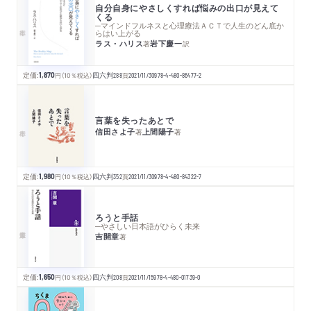
自分自身にやさしくすれば悩みの出口が見えて
くる
─マインドフルネスと心理療法ＡＣＴで人生のどん底か
らはい上がる
ラス・ハリス
岩下慶一
著
訳
定価:
1,870
円
（10％税込）
四六判
288
頁
2021/11/30
978-4-480-86477-2
言葉を失ったあとで
信田さよ子
上間陽子
著
著
定価:
1,980
円
（10％税込）
四六判
352
頁
2021/11/30
978-4-480-84322-7
ろうと手話
─やさしい日本語がひらく未来
吉開章
著
定価:
1,650
円
（10％税込）
四六判
208
頁
2021/11/15
978-4-480-01739-0