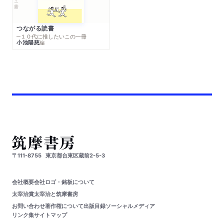
つながる読書
─１０代に推したいこの一冊
小池陽慈
編
〒111-8755
東京都台東区蔵前2-5-3
会社概要
会社ロゴ・銘板について
太宰治賞
太宰治と筑摩書房
お問い合わせ
著作権について
出版目録
ソーシャルメディア
リンク集
サイトマップ