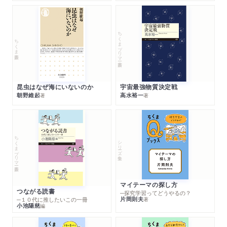
ちくまプリマー新書
ちくま新書
昆虫はなぜ海にいないのか
宇宙最強物質決定戦
朝野維起
高水裕一
著
著
ちくまプリマー新書
シリーズ・全集
マイテーマの探し方
つながる読書
─探究学習ってどうやるの？
片岡則夫
著
─１０代に推したいこの一冊
小池陽慈
編