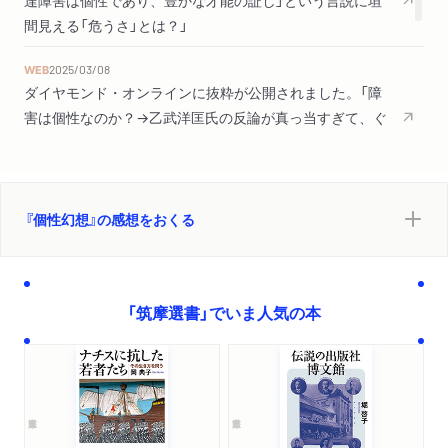
第６章 障害と「個性」――包摂のレトリック
間見える「危うさ」とは？」
１ 「障害も個性」への共感と反発
２ 「個性の延長」としての発達障害
WEB
2025/03/08
ダイヤモンド・オンラインに抜粋が公開されました。「障
終 章 「個性」のゆくえ
害は個性なのか？→乙武洋匡氏の反論が真っ当すぎて、ぐ
うの音も出なかった」
文献一覧
あとがき
WEB
2025/03/07
ダイヤモンド・オンラインに抜粋が公開されました。「『窓
『個性幻想』の感想をおくる
ぎわのトットちゃん』は理想郷だった？バカ売れした80年
代の教育崩壊に愕然…」
新聞
2025/01/11
「筑摩選書」でいま人気の本
毎日新聞で紹介されました。（評者：張競さん）「「特異性」
と捉えることの危険」