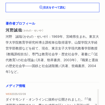
第２章 個人性を可視化する――「個性調査」の地平
目次をすべて読む
１ 「個性尊重」訓令
２ 近代学校と〈表簿の実践〉
３ 分析の対象としての個人
著作者プロフィール
河野誠哉
（ かわの・せいや ）
第３章 二度目のブーム――臨教審と「個性重視の原則」
河野 誠哉（かわの・せいや）：1969年、宮崎県生まれ。東京大
１ トットちゃんのユートピア
学大学院教育学研究科博士課程単位取得退学。山梨学院大学経
２ 閉塞する学校教育
営学部教授などを経て、現在、東京女子大学現代教養学部教授
３ 教育改革の時代
（教職課程担当）。専門は教育社会学・歴史社会学。著書に『〈近
代教育〉の社会理論』（共著、勁草書房、2003年）、『職業と選抜
第４章 「個性化」の誘惑――差異化のレトリック
の歴史社会学――国鉄と社会諸階層』（共著、世織書房、2004
１ 消費社会の中の「個性」
年）など。
２ 学校で「個性」はどう教えられてきたのか
第５章 実践からレトリックへ――語彙論的考察
メディア情報
１ 「個性」の意味変容と二度のピーク
WEB
2025/03/09
２ 派生語の展開――「個性的」「個性化」「個性派」
ダイヤモンド・オンラインに抜粋が公開されました。「「発
達障害は個性であり、豊かな才能の証し」という言説に垣