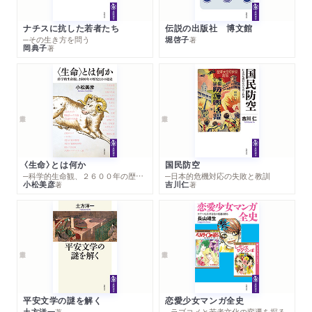
ナチスに抗した若者たち
伝説の出版社 博文館
─その生き方を問う
堀啓子
著
岡典子
著
〈生命〉とは何か
国民防空
─科学的生命観、２６００年の歴史とその超克
─日本的危機対応の失敗と教訓
小松美彦
吉川仁
著
著
平安文学の謎を解く
恋愛少女マンガ全史
土方洋一
─ラブコメと若者文化の変遷を探る
著