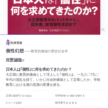
筑摩選書
個性幻想
——教育的価値の歴史社会学
河野誠哉
著
日本人は｢個性｣に何を求めてきたのか？
大正期に教育的価値として浮上した「個性」は、一九八〇?九〇
年代の混乱を経て、いかに社会的価値として定着したか。学校
教育における個の意識の変遷を探る。
円
定価
ISBN
1,925
（10％税込）
978-4-480-01811-3
Cコード
整理番号
0337
０２９２