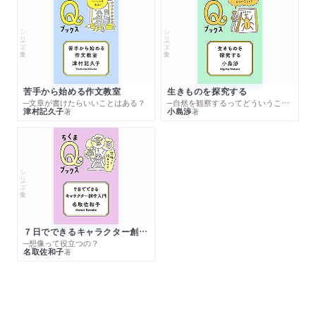
シリーズ・全集
シリーズ・全集
苦手から始める作文教室
生きものを探究する
─文章が書けたらいいことはある？
─自然を観察するってどういうこと？
津村記久子
小島渉
著
著
シリーズ・全集
７日でできるキャラクター創作入門
─想像って役立つの？
名取佐和子
著