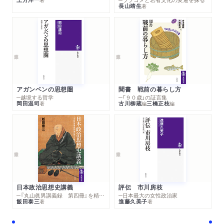
長山靖生
著
アガンベンの思想圏
聞書 戦前の暮らし方
─越境する哲学
─「９０歳」の証言集
岡田温司
古川柳蔵
三橋正枝
著
編
編
日本政治思想史講義
評伝 市川房枝
─『丸山眞男講義録 第四冊』を精読する
─日本最大の女性政治家
飯田泰三
進藤久美子
著
著