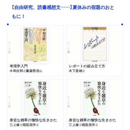
【自由研究、読書感想文……】夏休みの宿題のおと
もに！
ちくま文庫
ちくま学芸文庫
考現学入門
レポートの組み立て方
今和次郎
藤森照信
木下是雄
著
編
著
ちくま文庫
ちくま文庫
身近な雑草の愉快な生きかた
身近な雑草の愉快な生きかた
三上修
稲垣栄洋
三上修
稲垣栄洋
著
著
著
著