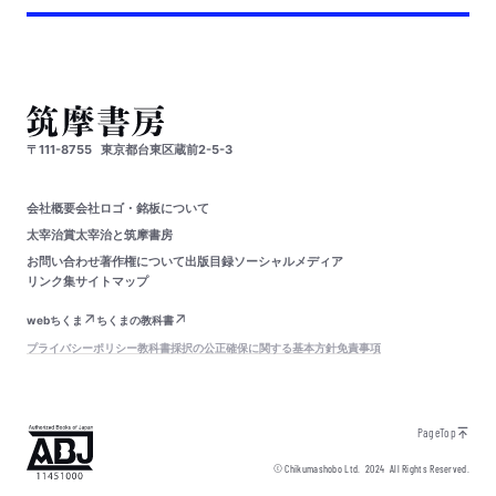
〒111-8755
東京都台東区蔵前2-5-3
会社概要
会社ロゴ・銘板について
太宰治賞
太宰治と筑摩書房
お問い合わせ
著作権について
出版目録
ソーシャルメディア
リンク集
サイトマップ
webちくま
ちくまの教科書
プライバシーポリシー
教科書採択の公正確保に関する基本方針
免責事項
PageTop
© Chikumashobo Ltd.
2024
All Rights Reserved.