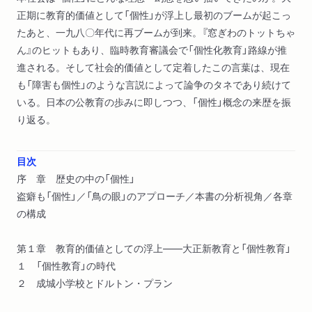
正期に教育的価値として「個性」が浮上し最初のブームが起こっ
たあと、一九八〇年代に再ブームが到来。『窓ぎわのトットちゃ
ん』のヒットもあり、臨時教育審議会で「個性化教育」路線が推
進される。そして社会的価値として定着したこの言葉は、現在
も「障害も個性」のような言説によって論争のタネであり続けて
いる。日本の公教育の歩みに即しつつ、「個性」概念の来歴を振
り返る。
目次
序 章 歴史の中の「個性」
盗癖も「個性」／「鳥の眼」のアプローチ／本書の分析視角／各章
の構成
第１章 教育的価値としての浮上――大正新教育と「個性教育」
１ 「個性教育」の時代
２ 成城小学校とドルトン・プラン