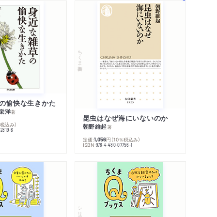
ちくま新書
の愉快な生きかた
栄洋
著
昆虫はなぜ海にいないのか
％税込み）
朝野維起
著
42819-6
定価:
円
（10％税込み）
1,056
ISBN:
978-4-480-07756-1
シリーズ・全集