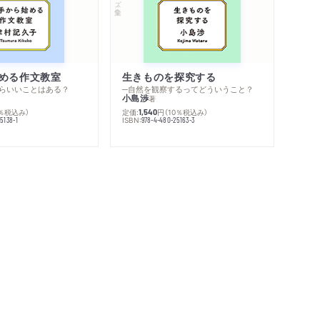
める作文教室
生きものを探究する
らいいことはある？
─自然を観察するってどういうこと？
小島渉
著
0％税込み）
定価:
円
（10％税込み）
1,540
ISBN:
5138-1
978-4-480-25163-3