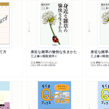
ちくま文庫
ちくま文庫
て方
身近な雑草の愉快な生きかた
身近な雑草
三上修
稲垣栄洋
三上修
稲垣
著
著
著
定価:
円
（10％税込み）
定価:
円
（10
814
814
ISBN:
ISBN:
978-4-480-42819-6
978-4-480-
シリーズ・全集
シリーズ・全集