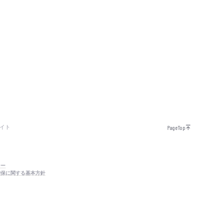
イト
PageTop
シー
確保に関する基本方針