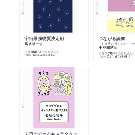
宇宙最強物質決定戦
つながる読書
高水裕一
─１０代に推したいこの
著
小池陽慈
編
定価:
円
（10％税込み）
858
定価:
円
（10％税込み）
1,078
ISBN:
978-4-480-68445-5
ISBN:
978-4-480-68476-9
シリーズ・全集
７日でできるキャラクター創作入門