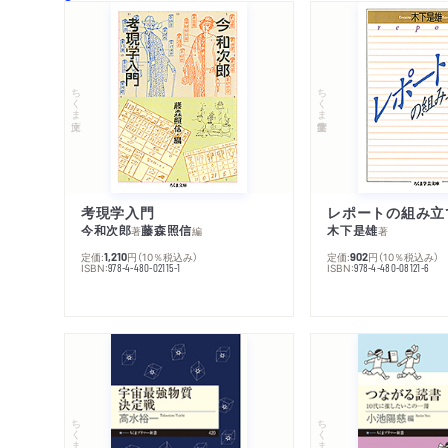
ちくま文庫
ちくま学芸文庫
考現学入門
レポートの組み立
今和次郎
藤森照信
木下是雄
著
編
著
定価:
円
（10％税込み）
定価:
円
（10％税込み）
1,210
902
ISBN:
ISBN:
978-4-480-02115-1
978-4-480-08121-6
ちくまプリマー新書
ちくまプリマー新書