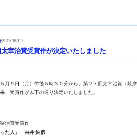
せ
2011/05/09
回太宰治賞受賞作が決定いたしました
５月９日（月）午後５時３０分から、第２７回太宰治賞（筑摩
果、受賞作が以下の通り決定いたしました。
宰治賞受賞作
った人」 由井 鮎彦