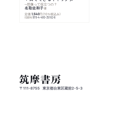
─想像って役立つの？
名取佐和子
著
定価:
円
（10％税込み）
1,540
ISBN:
978-4-480-25162-6
〒111-8755
東京都台東区蔵前2-5-3