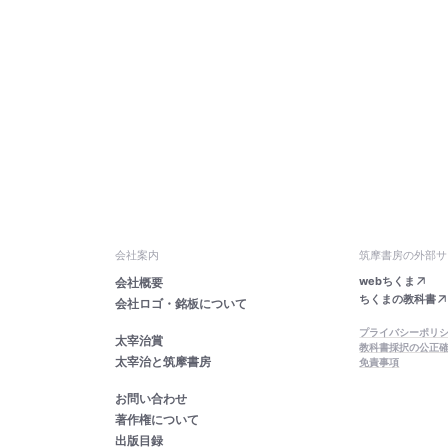
会社案内
筑摩書房の外部サ
webちくま
会社概要
ちくまの教科書
会社ロゴ・銘板について
プライバシーポリ
太宰治賞
教科書採択の公正
太宰治と筑摩書房
免責事項
お問い合わせ
著作権について
出版目録