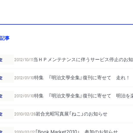
記事
当ＨＰメンテナンスに伴うサービス停止のお知
定
2012/10/11
特集 『明治文學全集』復刊に寄せて 走れ！
定
2012/01/10
特集 『明治文學全集』復刊に寄せて 明治を
定
2012/01/10
岩合光昭写真展「ねこ」のお知らせ
定
2010/02/26
「Book Market2010」 参加のお知らせ
定
2010/02/12