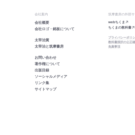
会社案内
筑摩書房の外部サ
webちくま
会社概要
ちくまの教科書
会社ロゴ・銘板について
プライバシーポリ
太宰治賞
教科書採択の公正
太宰治と筑摩書房
免責事項
お問い合わせ
著作権について
出版目録
ソーシャルメディア
リンク集
サイトマップ