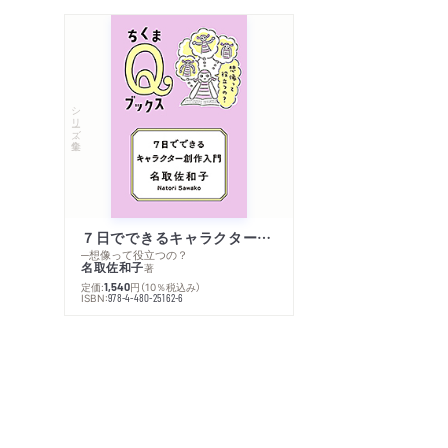
シリーズ・全集
７日でできるキャラクター創作入門
─想像って役立つの？
名取佐和子
著
定価:
円
（10％税込み）
1,540
ISBN:
978-4-480-25162-6