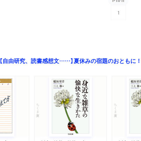
1-11/11
1
【自由研究、読書感想文……】夏休みの宿題のおともに
ちくま文庫
ちくま文庫