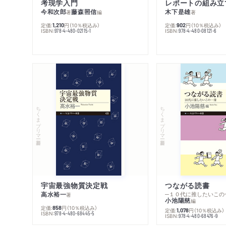
考現学入門
レポートの組み立
今和次郎
藤森照信
木下是雄
著
編
著
定価:
円
（10％税込み）
定価:
円
（10％税込み）
1,210
902
ISBN:
ISBN:
978-4-480-02115-1
978-4-480-08121-6
ちくまプリマー新書
ちくまプリマー新書
宇宙最強物質決定戦
つながる読書
高水裕一
─１０代に推したいこの
著
小池陽慈
編
定価:
円
（10％税込み）
858
定価:
円
（10％税込み）
1,078
ISBN:
978-4-480-68445-5
ISBN:
978-4-480-68476-9