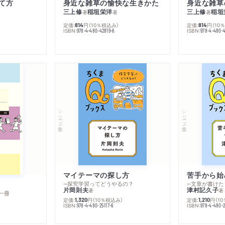
て方
身近な雑草の愉快な生きかた
身近な雑草
三上修
稲垣栄洋
三上修
稲垣
著
著
著
定価:
円
（10％税込み）
定価:
円
（10
814
814
ISBN:
ISBN:
978-4-480-42819-6
978-4-480-
シリーズ・全集
シリーズ・全集
マイテーマの探し方
苦手から始
─探究学習ってどうやるの？
─文章が書けた
片岡則夫
津村記久子
著
著
一冊
定価:
円
（10％税込み）
定価:
円
（1
1,320
1,210
ISBN:
ISBN:
978-4-480-25117-6
978-4-480-2