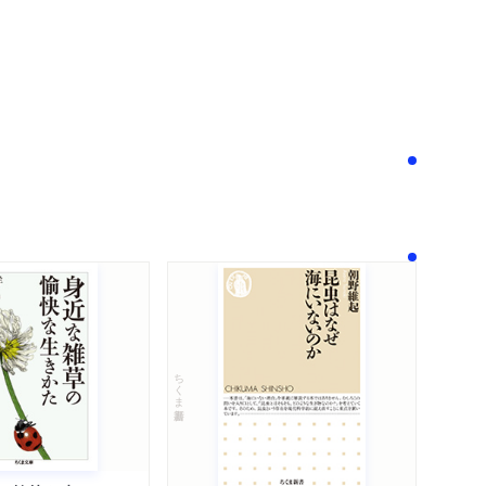
次へ
！
ちくま新書