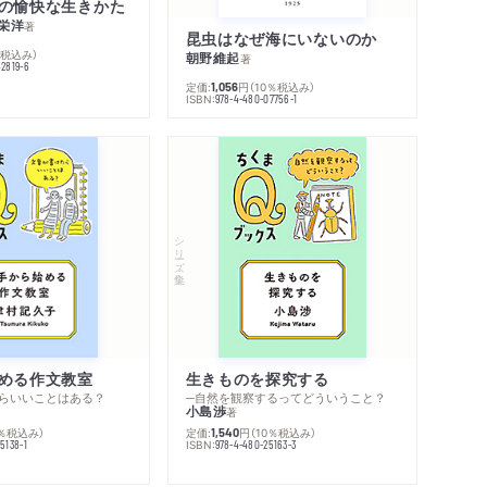
の愉快な生きかた
栄洋
著
昆虫はなぜ海にいないのか
％税込み）
朝野維起
著
42819-6
定価:
円
（10％税込み）
1,056
ISBN:
978-4-480-07756-1
シリーズ・全集
める作文教室
生きものを探究する
らいいことはある？
─自然を観察するってどういうこと？
小島渉
著
0％税込み）
定価:
円
（10％税込み）
1,540
ISBN:
5138-1
978-4-480-25163-3