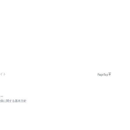
イト
PageTop
シー
確保に関する基本方針