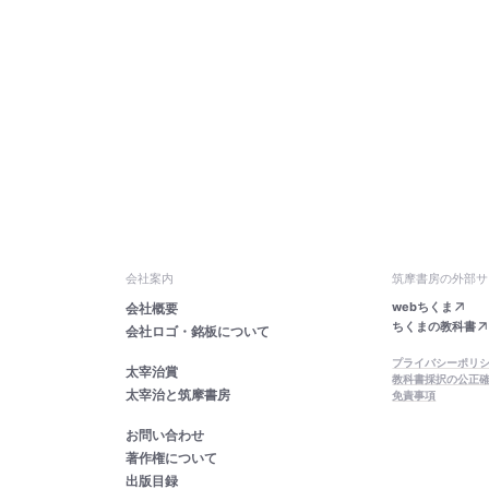
会社案内
筑摩書房の外部サ
webちくま
会社概要
ちくまの教科書
会社ロゴ・銘板について
プライバシーポリ
太宰治賞
教科書採択の公正
太宰治と筑摩書房
免責事項
お問い合わせ
著作権について
出版目録