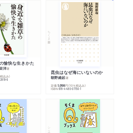
ちくま新書
の愉快な生きかた
栄洋
著
昆虫はなぜ海にいないのか
％税込み）
朝野維起
著
42819-6
定価:
円
（10％税込み）
1,056
ISBN:
978-4-480-07756-1
シリーズ・全集