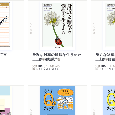
ちくま文庫
ちくま文庫
て方
身近な雑草の愉快な生きかた
身近な雑草
三上修
稲垣栄洋
三上修
稲垣
著
著
著
定価:
円
（10％税込み）
定価:
円
（10
814
814
ISBN:
ISBN:
978-4-480-42819-6
978-4-480-
シリーズ・全集
シリーズ・全集