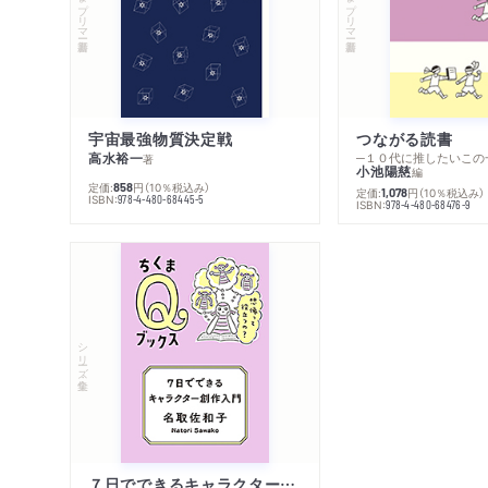
宇宙最強物質決定戦
つながる読書
高水裕一
─１０代に推したいこの
著
小池陽慈
編
定価:
円
（10％税込み）
858
定価:
円
（10％税込み）
1,078
ISBN:
978-4-480-68445-5
ISBN:
978-4-480-68476-9
シリーズ・全集
７日でできるキャラクター創作入門