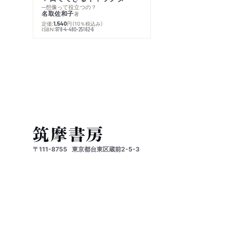
─想像って役立つの？
名取佐和子
著
定価:
円
（10％税込み）
1,540
ISBN:
978-4-480-25162-6
〒111-8755
東京都台東区蔵前2-5-3