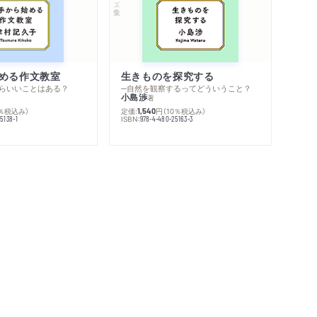
める作文教室
生きものを探究する
らいいことはある？
─自然を観察するってどういうこと？
小島渉
著
0％税込み）
定価:
円
（10％税込み）
1,540
ISBN:
5138-1
978-4-480-25163-3