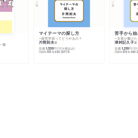
マイテーマの探し方
苦手から始
─探究学習ってどうやるの？
─文章が書けた
片岡則夫
津村記久子
著
著
一冊
定価:
円
（10％税込み）
定価:
円
（1
1,320
1,210
ISBN:
ISBN:
978-4-480-25117-6
978-4-480-2