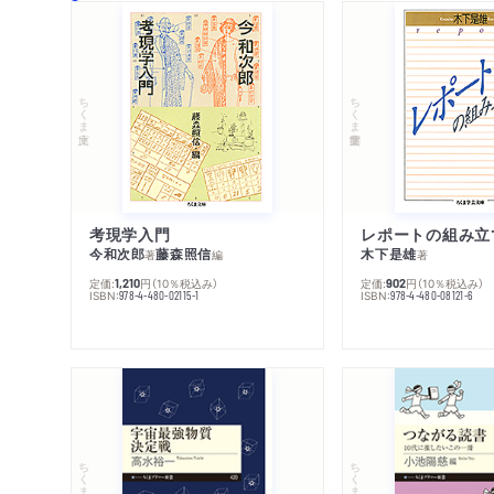
ちくま文庫
ちくま学芸文庫
考現学入門
レポートの組み立
今和次郎
藤森照信
木下是雄
著
編
著
定価:
円
（10％税込み）
定価:
円
（10％税込み）
1,210
902
ISBN:
ISBN:
978-4-480-02115-1
978-4-480-08121-6
ちくまプリマー新書
ちくまプリマー新書