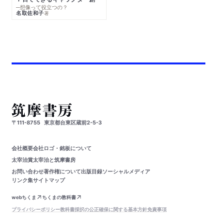
─想像って役立つの？
名取佐和子
著
〒111-8755
東京都台東区蔵前2-5-3
会社概要
会社ロゴ・銘板について
太宰治賞
太宰治と筑摩書房
お問い合わせ
著作権について
出版目録
ソーシャルメディア
リンク集
サイトマップ
webちくま
ちくまの教科書
プライバシーポリシー
教科書採択の公正確保に関する基本方針
免責事項