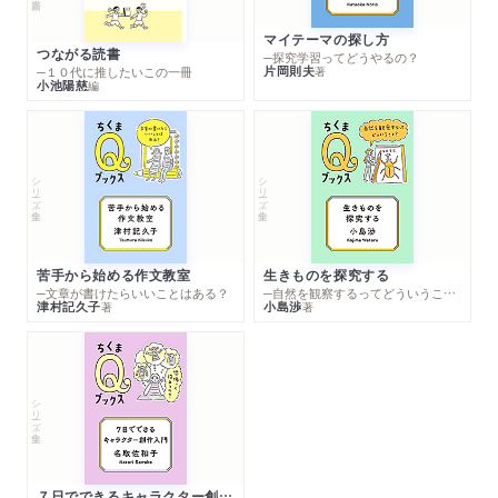
マイテーマの探し方
つながる読書
─探究学習ってどうやるの？
片岡則夫
著
─１０代に推したいこの一冊
小池陽慈
編
シリーズ・全集
シリーズ・全集
苦手から始める作文教室
生きものを探究する
─文章が書けたらいいことはある？
─自然を観察するってどういうこと？
津村記久子
小島渉
著
著
シリーズ・全集
７日でできるキャラクター創作入門