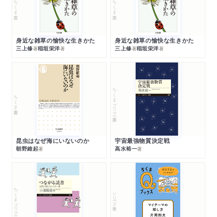
ちくま文庫
ちくま文庫
身近な雑草の愉快な生きかた
身近な雑草の愉快な生きかた
三上修
稲垣栄洋
三上修
稲垣栄洋
著
著
著
著
ちくまプリマー新書
ちくま新書
昆虫はなぜ海にいないのか
宇宙最強物質決定戦
朝野維起
高水裕一
著
著
ちくまプリマー新書
シリーズ・全集