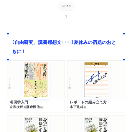
1-8/8
1
次へ
【自由研究、読書感想文……】夏休みの宿題のおと
もに！
ちくま文庫
ちくま学芸文庫
考現学入門
レポートの組み立て方
今和次郎
藤森照信
木下是雄
著
編
著