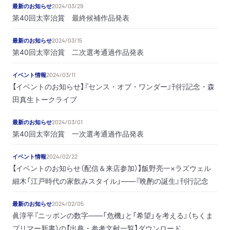
最新のお知らせ
2024/03/29
第40回太宰治賞 最終候補作品発表
最新のお知らせ
2024/03/15
第40回太宰治賞 二次選考通過作品発表
イベント情報
2024/03/11
【イベントのお知らせ】『センス・オブ・ワンダー』刊行記念・森
田真生トークライブ
最新のお知らせ
2024/03/01
第40回太宰治賞 一次選考通過作品発表
イベント情報
2024/02/22
【イベントのお知らせ（配信＆来店参加）】飯野亮一×ラズウェル
細木「江戸時代の家飲みスタイル」――『晩酌の誕生』刊行記念
最新のお知らせ
2024/02/05
眞淳平『ニッポンの数字――「危機」と「希望」を考える』（ちくま
プリマー新書）の【出典・参考文献一覧】ダウンロード