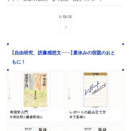
1-13/13
1
次へ
【自由研究、読書感想文……】夏休みの宿題のおと
もに！
ちくま文庫
ちくま学芸文庫
考現学入門
レポートの組み立て方
今和次郎
藤森照信
木下是雄
著
編
著