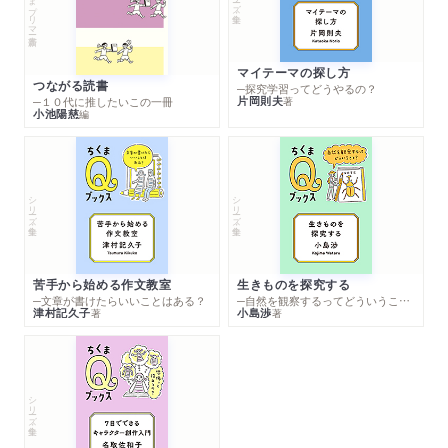
マイテーマの探し方
つながる読書
─探究学習ってどうやるの？
片岡則夫
著
─１０代に推したいこの一冊
小池陽慈
編
シリーズ・全集
シリーズ・全集
苦手から始める作文教室
生きものを探究する
─文章が書けたらいいことはある？
─自然を観察するってどういうこと？
津村記久子
小島渉
著
著
シリーズ・全集