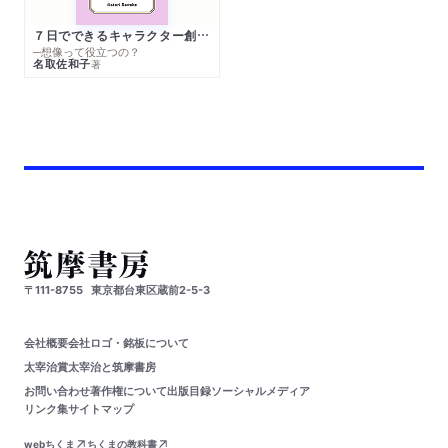
７日でできるキャラクター創作入門
─想像って役立つの？
名取佐和子
著
〒111-8755
東京都台東区蔵前2-5-3
会社概要
会社ロゴ・銘板について
太宰治賞
太宰治と筑摩書房
お問い合わせ
著作権について
出版目録
ソーシャルメディア
リンク集
サイトマップ
webちくま
ちくまの教科書