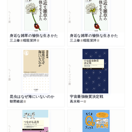
ちくま文庫
ちくま文庫
身近な雑草の愉快な生きかた
身近な雑草の愉快な生きかた
三上修
稲垣栄洋
三上修
稲垣栄洋
著
著
著
著
ちくまプリマー新書
ちくま新書
昆虫はなぜ海にいないのか
宇宙最強物質決定戦
朝野維起
高水裕一
著
著
ちくまプリマー新書
シリーズ・全集