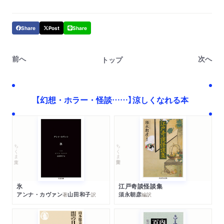
Share
Post
Share
前へ
次へ
トップ
【幻想・ホラー・怪談……】涼しくなれる本
ちくま学芸文庫
ちくま文庫
江戸奇談怪談集
氷
須永朝彦
アンナ・カヴァン
山田和子
編訳
著
訳