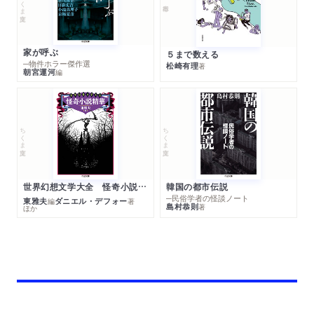
家が呼ぶ
５まで数える
─物件ホラー傑作選
松崎有理
著
朝宮運河
編
ちくま文庫
ちくま文庫
世界幻想文学大全 怪奇小説精華
韓国の都市伝説
─民俗学者の怪談ノート
東雅夫
ダニエル・デフォー
編
著
島村恭則
著
ほか