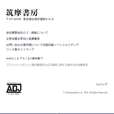
〒111-8755
東京都台東区蔵前2-5-3
会社概要
会社ロゴ・銘板について
太宰治賞
太宰治と筑摩書房
お問い合わせ
著作権について
出版目録
ソーシャルメディア
リンク集
サイトマップ
webちくま
ちくまの教科書
プライバシーポリシー
教科書採択の公正確保に関する基本方針
免責事項
PageTop
© Chikumashobo Ltd.
2024
All Rights Reserved.