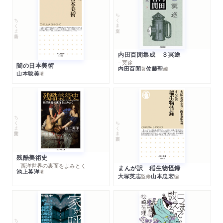
ちくま文庫
ちくま新書
内田百閒集成 ３冥途
─冥途
闇の日本美術
内田百閒
佐藤聖
著
編
山本聡美
著
ちくま学芸文庫
ちくま新書
残酷美術史
─西洋世界の裏面をよみとく
まんが訳 稲生物怪録
池上英洋
著
大塚英志
山本忠宏
監修
編
ちくま文庫