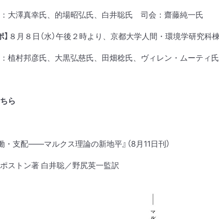
：大澤真幸氏、的場昭弘氏、白井聡氏 司会：齋藤純一氏
ポ】
８月８日（水）午後２時より、京都大学人間・環境学研究科棟
：植村邦彦氏、大黒弘慈氏、田畑稔氏、ヴィレン・ムーティ氏
ちら
働・支配——マルクス理論の新地平』（8月11日刊）
ポストン著 白井聡／野尻英一監訳