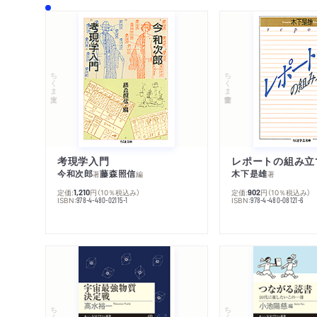
ちくま文庫
ちくま学芸文庫
考現学入門
レポートの組み立
今和次郎
藤森照信
木下是雄
著
編
著
定価:
円
（10％税込み）
定価:
円
（10％税込み）
1,210
902
ISBN:
ISBN:
978-4-480-02115-1
978-4-480-08121-6