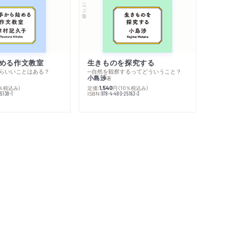
シリーズ・全集
める作文教室
生きものを探究する
らいいことはある？
─自然を観察するってどういうこと？
小島渉
著
0％税込み）
定価:
円
（10％税込み）
1,540
ISBN:
5138-1
978-4-480-25163-3