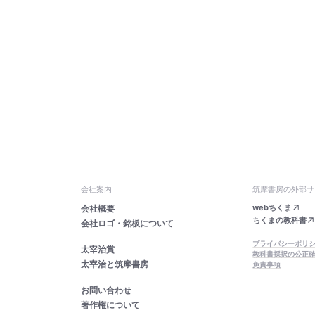
会社案内
筑摩書房の外部サ
webちくま
会社概要
ちくまの教科書
会社ロゴ・銘板について
プライバシーポリ
太宰治賞
教科書採択の公正
太宰治と筑摩書房
免責事項
お問い合わせ
著作権について