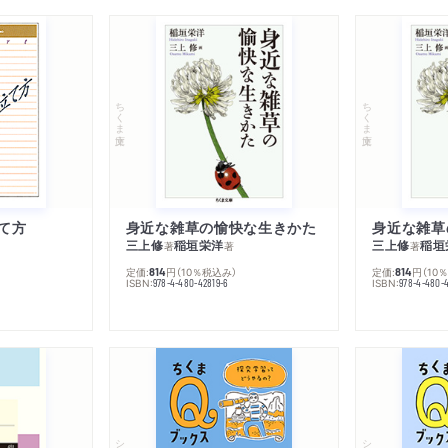
ちくま文庫
ちくま文庫
て方
身近な雑草の愉快な生きかた
身近な雑草
三上修
稲垣栄洋
三上修
稲垣
著
著
著
定価:
円
（10％税込み）
定価:
円
（10
814
814
ISBN:
ISBN:
978-4-480-42819-6
978-4-480-