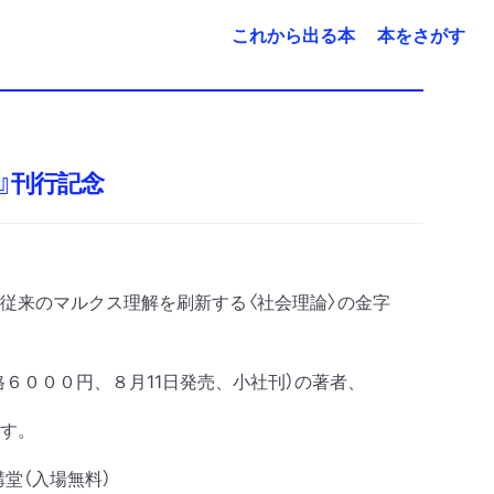
これから出る本
本をさがす
』刊行記念
従来のマルクス理解を刷新する〈社会理論〉の金字
格６０００円、８月11日発売、小社刊）の著者、
す。
堂（入場無料）