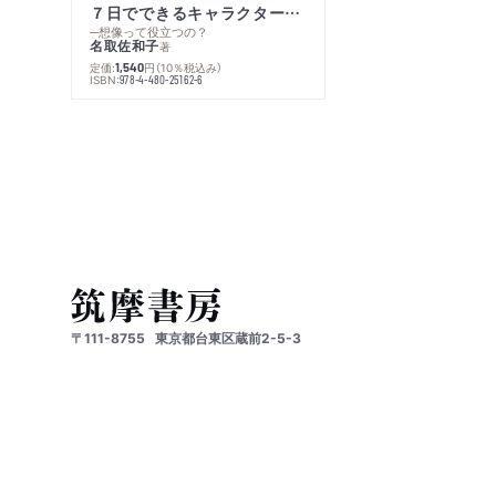
７日でできるキャラクター創作入門
─想像って役立つの？
名取佐和子
著
定価:
円
（10％税込み）
1,540
ISBN:
978-4-480-25162-6
〒111-8755
東京都台東区蔵前2-5-3