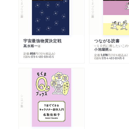
ちくまプリマー新書
ちくまプリマー新書
宇宙最強物質決定戦
つながる読書
高水裕一
─１０代に推したいこの
著
小池陽慈
編
定価:
円
（10％税込み）
858
定価:
円
（10％税込み）
1,078
ISBN:
978-4-480-68445-5
ISBN:
978-4-480-68476-9
シリーズ・全集