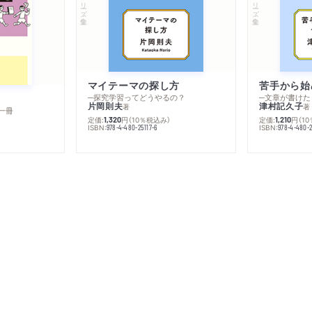
シリーズ・全集
シリーズ・全集
マイテーマの探し方
苦手から始
─探究学習ってどうやるの？
─文章が書けた
片岡則夫
津村記久子
著
著
一冊
定価:
円
（10％税込み）
定価:
円
（1
1,320
1,210
ISBN:
ISBN:
978-4-480-25117-6
978-4-480-2