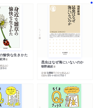
ちくま新書
の愉快な生きかた
栄洋
著
昆虫はなぜ海にいないのか
％税込み）
朝野維起
著
42819-6
定価:
円
（10％税込み）
1,056
ISBN:
978-4-480-07756-1