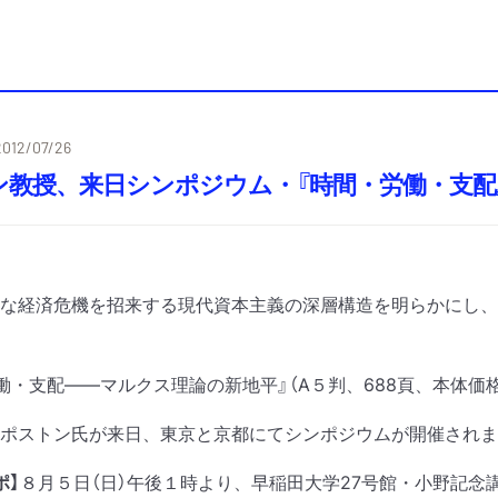
2012/07/26
ン教授、来日シンポジウム・『時間・労働・支配
な経済危機を招来する現代資本主義の深層構造を明らかにし、
働・支配——マルクス理論の新地平』（A５判、688頁、本体価
ポストン氏が来日、東京と京都にてシンポジウムが開催されま
ポ】
８月５日（日）午後１時より、早稲田大学27号館・小野記念講