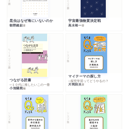
昆虫はなぜ海にいないのか
宇宙最強物質決定戦
朝野維起
高水裕一
著
著
ちくまプリマー新書
シリーズ・全集
マイテーマの探し方
つながる読書
─探究学習ってどうやるの？
片岡則夫
著
─１０代に推したいこの一冊
小池陽慈
編
シリーズ・全集
シリーズ・全集