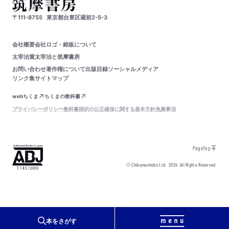
〒111-8755
東京都台東区蔵前2-5-3
会社概要
会社ロゴ・銘板について
太宰治賞
太宰治と筑摩書房
お問い合わせ
著作権について
出版目録
ソーシャルメディア
リンク集
サイトマップ
webちくま
ちくまの教科書
プライバシーポリシー
教科書採択の公正確保に関する基本方針
免責事項
PageTop
© Chikumashobo Ltd.
2024
All Rights Reserved.
本をさがす