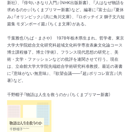
新社）、『俳句いきなり入門』（NHK出版新書）、『人はなぜ物語を
求めるのか』（ちくまプリマー新書）など。編著に『富士山』『夏休
み』『オリンピック』（共に角川文庫）、『ロボッチイヌ 獅子文六短
篇集 モダンボーイ篇』（ちくま文庫）がある。
千葉雅也（ちば・まさや） 1978年栃木県生まれ。哲学者。東京
大学大学院総合文化研究科超域文化科学専攻表象文化論コース
博士課程修了。博士（学術）。フランス現代思想の研究と、美
術・文学・ファッションなどの批評を連関させて行う。現在
は、立命館大学大学院先端総合学術研究科准教授。最近の著書
に『意味がない無意味』、『欲望会議——「超」ポリコレ宣言』（共
著）など。
千野帽子『物語は人生を救うのか』（ちくまプリマー新書）