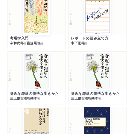
ちくま文庫
ちくま学芸文庫
考現学入門
レポートの組み立て方
今和次郎
藤森照信
木下是雄
著
編
著
ちくま文庫
ちくま文庫
身近な雑草の愉快な生きかた
身近な雑草の愉快な生きかた
三上修
稲垣栄洋
三上修
稲垣栄洋
著
著
著
著
ちくまプリマー新書
ちくま新書