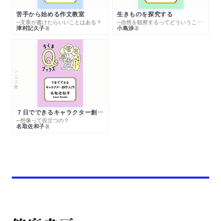
苦手から始める作文教室
生きものを探究する
─文章が書けたらいいことはある？
─自然を観察するってどういうこと？
津村記久子
小島渉
著
著
シリーズ・全集
７日でできるキャラクター創作入門
─想像って役立つの？
名取佐和子
著