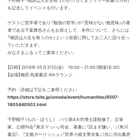
千野帽子『物語は人生を救うのか』（ちくまプリマー新書）の刊行
を記念してイベントを行います。
ゲストに哲学者であり『勉強の哲学』や『意味がない無意味』の著
者である千葉雅也さんをお迎えして、本作について、さらには
「物語は人生を救うのか」という命題に関してお二人に語り合っ
ていただきます。
みなさまふるってご参加ください。
【日時】 2019年 05月31日(金) 19:00～21:00（開場18:30）
【会場】梅田 蔦屋書店 4thラウンジ
予約・詳細は下記をご参照ください
https://store.tsite.jp/umeda/event/humanities/6597-
1605440502.html
千野帽子（ちの・ぼうし） パリ第4大学博士課程修了。文筆
家。公開句会「東京マッハ」司会。著書に『読まず嫌い。』（角川
書店）、『文藝ガーリッシュ』『世界小娘文學全集』（共に河出書房