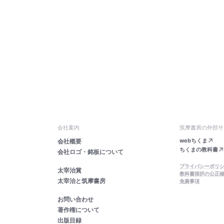
会社案内
筑摩書房の外部サ
webちくま
会社概要
ちくまの教科書
会社ロゴ・銘板について
プライバシーポリ
太宰治賞
教科書採択の公正
太宰治と筑摩書房
免責事項
お問い合わせ
著作権について
出版目録