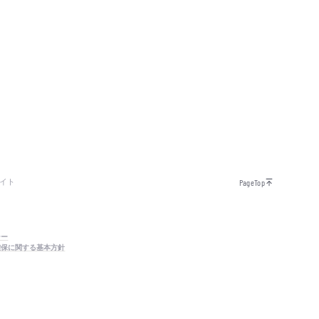
イト
PageTop
シー
確保に関する基本方針