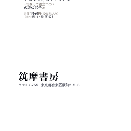
─想像って役立つの？
名取佐和子
著
定価:
円
（10％税込み）
1,540
ISBN:
978-4-480-25162-6
〒111-8755
東京都台東区蔵前2-5-3