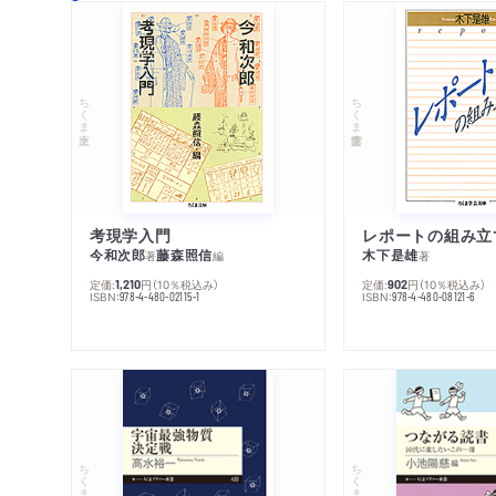
ちくま文庫
ちくま学芸文庫
考現学入門
レポートの組み立
今和次郎
藤森照信
木下是雄
著
編
著
定価:
円
（10％税込み）
定価:
円
（10％税込み）
1,210
902
ISBN:
ISBN:
978-4-480-02115-1
978-4-480-08121-6
ちくまプリマー新書
ちくまプリマー新書