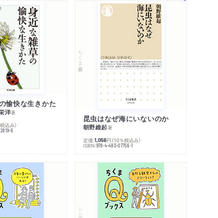
ちくま新書
の愉快な生きかた
栄洋
著
昆虫はなぜ海にいないのか
％税込み）
朝野維起
著
42819-6
定価:
円
（10％税込み）
1,056
ISBN:
978-4-480-07756-1
シリーズ・全集