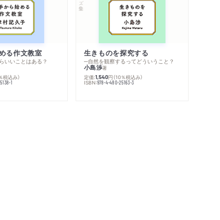
める作文教室
生きものを探究する
らいいことはある？
─自然を観察するってどういうこと？
小島渉
著
0％税込み）
定価:
円
（10％税込み）
1,540
ISBN:
5138-1
978-4-480-25163-3