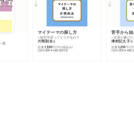
マイテーマの探し方
苦手から始
─探究学習ってどうやるの？
─文章が書けた
片岡則夫
津村記久子
著
著
一冊
定価:
円
（10％税込み）
定価:
円
（1
1,320
1,210
ISBN:
ISBN:
978-4-480-25117-6
978-4-480-2