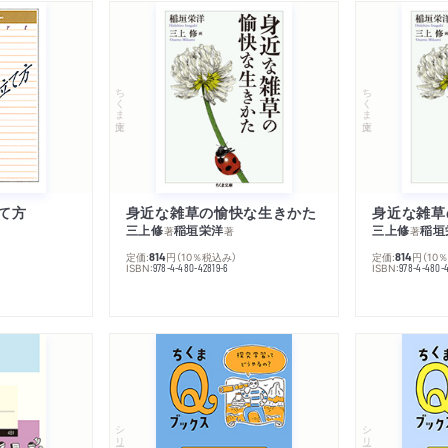
ちくま文庫
ちくま文庫
て方
身近な雑草の愉快な生きかた
身近な雑草
三上修
稲垣栄洋
三上修
稲垣
著
著
著
定価:
円
（10％税込み）
定価:
円
（10
814
814
ISBN:
ISBN:
978-4-480-42819-6
978-4-480-
シリーズ・全集
シリーズ・全集