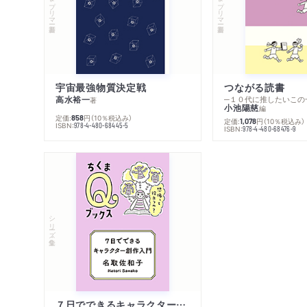
宇宙最強物質決定戦
つながる読書
高水裕一
─１０代に推したいこの
著
小池陽慈
編
定価:
円
（10％税込み）
858
定価:
円
（10％税込み）
1,078
ISBN:
978-4-480-68445-5
ISBN:
978-4-480-68476-9
シリーズ・全集
７日でできるキャラクター創作入門