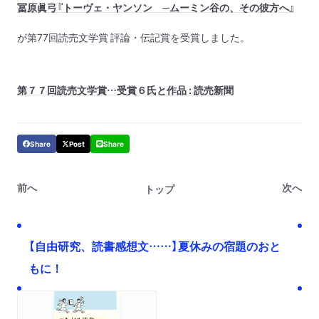
冨原眞弓『トーヴェ・ヤンソン ─ムーミン谷の、その彼方へ』
が第
77
回読売文学賞 評論・伝記賞を受賞しました。
第７７回読売文学賞…受賞６氏と作品 : 読売新聞
Share
Post
Share
前へ
次へ
トップ
【自由研究、読書感想文……】夏休みの宿題のおと
もに！