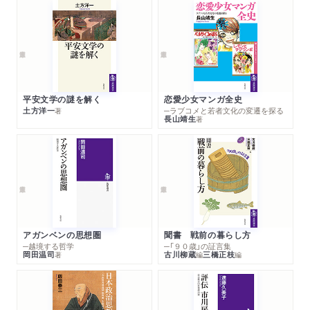
平安文学の謎を解く
恋愛少女マンガ全史
土方洋一
─ラブコメと若者文化の変遷を探る
著
長山靖生
著
アガンベンの思想圏
聞書 戦前の暮らし方
─越境する哲学
─「９０歳」の証言集
岡田温司
古川柳蔵
三橋正枝
著
編
編