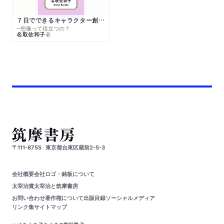
７日でできるキャラクター創作入門
─想像って役立つの？
名取佐和子
著
〒111-8755
東京都台東区蔵前2-5-3
会社概要
会社ロゴ・銘板について
太宰治賞
太宰治と筑摩書房
お問い合わせ
著作権について
出版目録
ソーシャルメディア
リンク集
サイトマップ