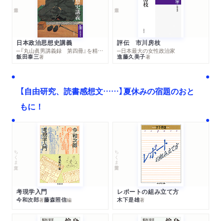
日本政治思想史講義
評伝 市川房枝
─『丸山眞男講義録 第四冊』を精読する
─日本最大の女性政治家
飯田泰三
進藤久美子
著
著
【自由研究、読書感想文……】夏休みの宿題のおと
もに！
ちくま文庫
ちくま学芸文庫
考現学入門
レポートの組み立て方
今和次郎
藤森照信
木下是雄
著
編
著