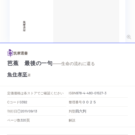
筑摩選書
芭蕉 最後の一句
——生命の流れに還る
魚住孝至
著
定価
価格は各ストアでご確認ください
ISBN
978-4-480-01527-3
Cコード
整理番号
0392
００２５
四六判
刊行日
判型
2011/09/13
頁
ページ数
解説
320