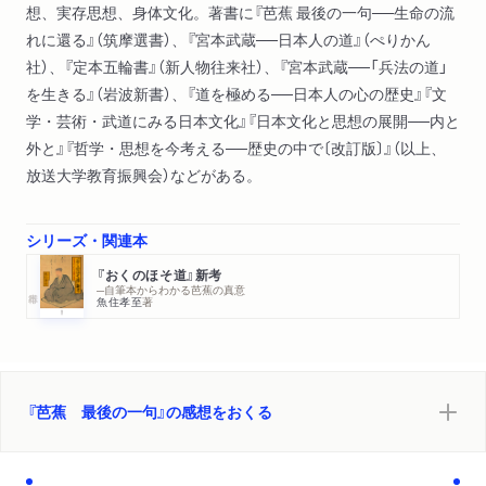
想、実存思想、身体文化。著書に『芭蕉 最後の一句──生命の流
れに還る』（筑摩選書）、『宮本武蔵──日本人の道』（ぺりかん
社）、『定本五輪書』（新人物往来社）、『宮本武蔵──「兵法の道」
を生きる』（岩波新書）、『道を極める──日本人の心の歴史』『文
学・芸術・武道にみる日本文化』『日本文化と思想の展開──内と
外と』『哲学・思想を今考える──歴史の中で〔改訂版〕』（以上、
放送大学教育振興会）などがある。
シリーズ・関連本
『おくのほそ道』新考
─自筆本からわかる芭蕉の真意
魚住孝至
著
『芭蕉 最後の一句』の感想をおくる