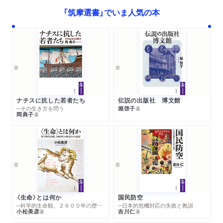
「筑摩選書」でいま人気の本
ナチスに抗した若者たち
伝説の出版社 博文館
─その生き方を問う
堀啓子
著
岡典子
著
〈生命〉とは何か
国民防空
─科学的生命観、２６００年の歴史とその超克
─日本的危機対応の失敗と教訓
小松美彦
吉川仁
著
著