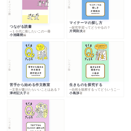
ちくまプリマー新書
マイテーマの探し方
つながる読書
─探究学習ってどうやるの？
片岡則夫
著
─１０代に推したいこの一冊
小池陽慈
編
シリーズ・全集
シリーズ・全集
苦手から始める作文教室
生きものを探究する
─文章が書けたらいいことはある？
─自然を観察するってどういうこと？
津村記久子
小島渉
著
著
シリーズ・全集