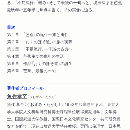
る。「不易流行」「軽み」そして最後の一句へと、境涯深まる芭蕉
最晩年の五年半に焦点を当て、その実像に迫る。
目次
第１章 「芭蕉」の誕生―旅と庵住
第２章 「おくのほそ道」の旅の実際
第３章 「不易流行」―俳諧の古典へ
第４章 芭蕉庵での晩年の生活
第５章 作品『おくのほそ道』の誕生
第６章 芭蕉、最後の一句
著作者プロフィール
魚住孝至
（ うおずみ・たかし ）
魚住 孝至（うおずみ・たかし）：1953年兵庫県生まれ。東京大
学大学院人文科学研究科博士課程単位取得満期退学。文学博
士。国際武道大学教授、国際日本文化研究センター共同研究員
などを経て、現在は放送大学特任教授。専門は倫理学、日本思