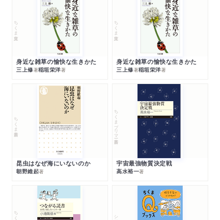
ちくま文庫
ちくま文庫
身近な雑草の愉快な生きかた
身近な雑草の愉快な生きかた
三上修
稲垣栄洋
三上修
稲垣栄洋
著
著
著
著
ちくまプリマー新書
ちくま新書
昆虫はなぜ海にいないのか
宇宙最強物質決定戦
朝野維起
高水裕一
著
著
シリーズ・全集