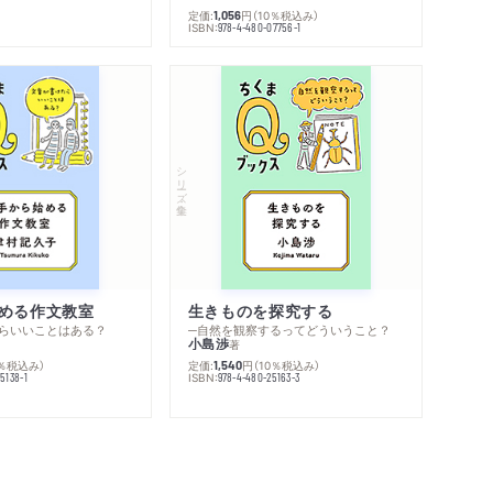
定価:
円
（10％税込み）
1,056
ISBN:
978-4-480-07756-1
シリーズ・全集
める作文教室
生きものを探究する
らいいことはある？
─自然を観察するってどういうこと？
小島渉
著
0％税込み）
定価:
円
（10％税込み）
1,540
ISBN:
5138-1
978-4-480-25163-3