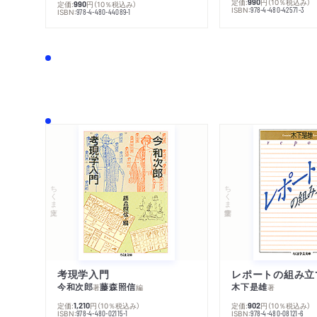
定価:
円
（10％税込み）
990
定価:
円
（10％税込み）
990
ISBN:
978-4-480-42571-3
ISBN:
978-4-480-44089-1
ちくま文庫
ちくま学芸文庫
考現学入門
レポートの組み立
今和次郎
藤森照信
木下是雄
著
編
著
定価:
円
（10％税込み）
定価:
円
（10％税込み）
1,210
902
ISBN:
ISBN:
978-4-480-02115-1
978-4-480-08121-6