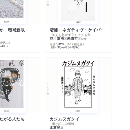
か 増補新版
増補 ネガティヴ・ケイパビリティで生きる
─答えを急がず立ち止まる力
谷川嘉浩
朱喜哲
著
著
ほか
％税込み）
定価:
円
（10％税込み）
1,320
43816-4
ISBN:
978-4-480-44109-6
内容紹介・目次
シリーズ・関連本
感想をおくる
ちくま文庫
不幸になりたがる人たち 増補新版
カジムヌガタイ
─風が語る沖縄戦
比嘉慂
著