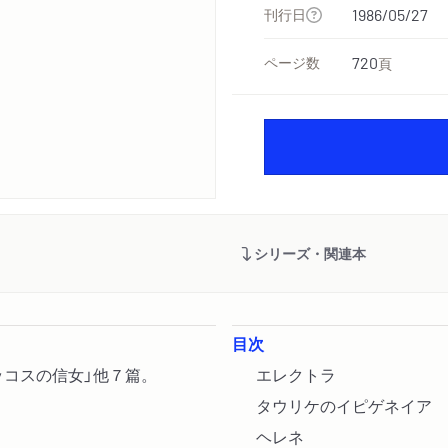
刊行日
1986/05/27
ページ数
720
頁
シリーズ・関連本
目次
ッコスの信女」他７篇。
エレクトラ
タウリケのイピゲネイア
ヘレネ