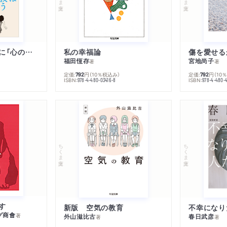
子は親を救うために「心の病」になる
私の幸福論
傷を愛せる
福田恆存
宮地尚子
著
著
定価:
円
（10％税込み）
定価:
円
（10
792
792
ISBN:
ISBN:
978-4-480-03416-8
978-4-480-
ちくま文庫
ちくま文庫
す
新版 空気の教育
グ商會
著
外山滋比古
春日武彦
著
著