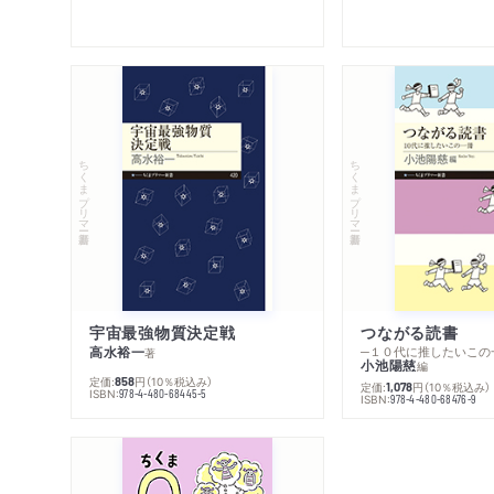
ちくまプリマー新書
ちくまプリマー新書
宇宙最強物質決定戦
つながる読書
高水裕一
─１０代に推したいこの
著
小池陽慈
編
定価:
円
（10％税込み）
858
定価:
円
（10％税込み）
1,078
ISBN:
978-4-480-68445-5
ISBN:
978-4-480-68476-9