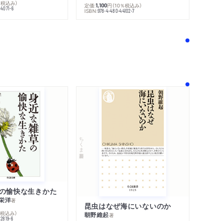
％税込み）
定価:
円
（10％税込み）
1,100
44071-6
ISBN:
978-4-480-44102-7
！
ちくま新書
の愉快な生きかた
栄洋
著
昆虫はなぜ海にいないのか
％税込み）
朝野維起
著
42819-6