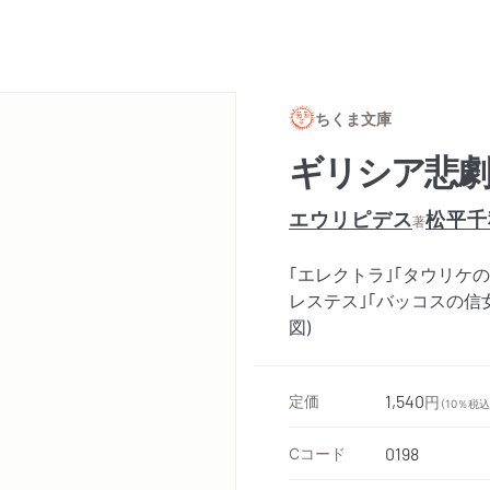
ちくま文庫
ギリシア悲劇
エウリピデス
松平千
著
｢エレクトラ｣｢タウリケの
レステス｣｢バッコスの信
図)
定価
1,540
円
（10％税込
Cコード
0198