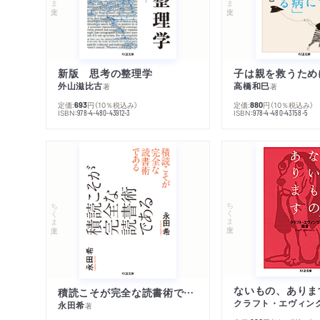
新版 思考の整理学
外山滋比古
高橋和巳
著
著
定価:
円
（10％税込み）
定価:
円
（10％税込み）
693
880
ISBN:
ISBN:
978-4-480-43912-3
978-4-480-43158-5
ちくま文庫
ちくま文庫
ないもの、ありま
積読こそが完全な読書術である
クラフト・エヴィン
永田希
著