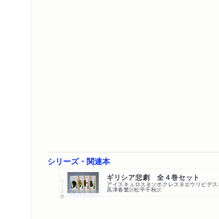
シリーズ・関連本
ギリシア悲劇 全４巻セット
ちくま文庫
アイスキュロス
ソポクレス
エウリピデス
著
著
高津春繁
松平千秋
訳
訳