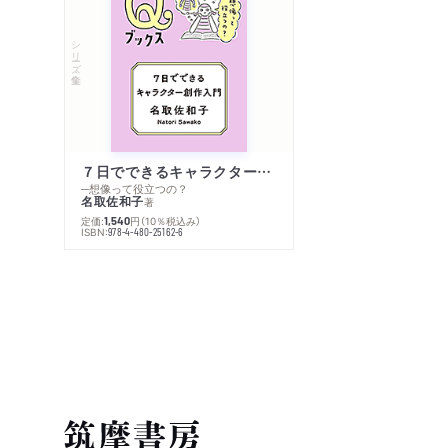
シリーズ・全集
７日でできるキャラクター創作入門
─想像って役立つの？
名取佐和子
著
定価:
円
（10％税込み）
1,540
ISBN:
978-4-480-25162-6