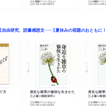
定価:
円
（10％税込み）
定価:
円
（10
858
990
ISBN:
ISBN:
978-4-480-44106-5
978-4-480-
【自由研究、読書感想文……】夏休みの宿題のおともに
ちくま文庫
ちくま文庫
て方
身近な雑草の愉快な生きかた
身近な雑草
三上修
稲垣栄洋
三上修
稲垣
著
著
著
定価:
円
（10％税込み）
定価:
円
（10
814
814
ISBN:
ISBN:
978-4-480-42819-6
978-4-480-