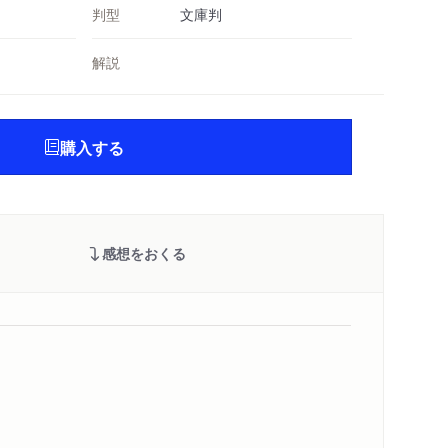
判型
文庫判
解説
購入する
感想をおくる