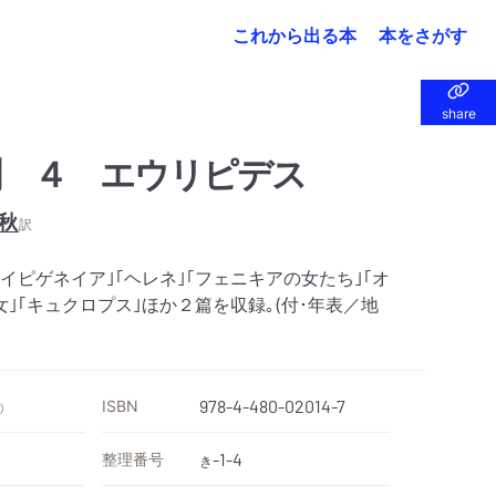
これから出る本
本をさがす
share
share
 ４ エウリピデス
秋
訳
イピゲネイア｣｢ヘレネ｣｢フェニキアの女たち｣｢オ
女｣｢キュクロプス｣ほか２篇を収録｡(付･年表／地
ISBN
978-4-480-02014-7
）
整理番号
-1-4
き