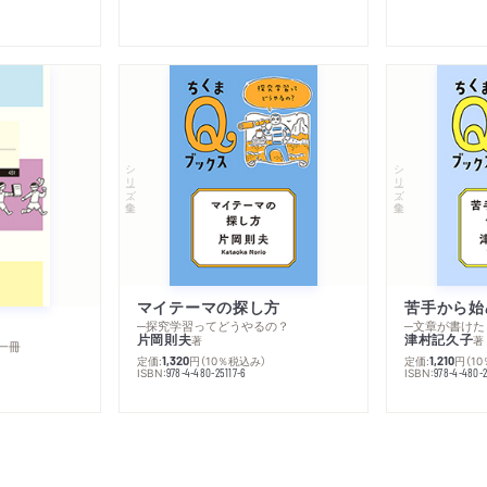
シリーズ・全集
シリーズ・全集
マイテーマの探し方
苦手から始
─探究学習ってどうやるの？
─文章が書けた
片岡則夫
津村記久子
著
著
一冊
定価:
円
（10％税込み）
定価:
円
（1
1,320
1,210
ISBN:
ISBN:
978-4-480-25117-6
978-4-480-2