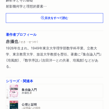
射影幾何学と理想的要素
非ユークリッド幾何学と公理主義
目次をすべて読む
確率論
構造主義と数理科学
コンピュータ
著作者プロフィール
数理統計
赤攝也
（ せき・せつや ）
計画数学
1926年生まれ。1949年東京大学理学部数学科卒業。立教大
数学と社会
学、東京教育大学、放送大学教授を歴任。著書に『集合論入門』
（培風館）、『数学序説』（吉田洋一との共著、培風館）などがあ
る。
シリーズ・関連本
ちくま学芸文庫
集合論入門
赤攝也
著
公理と証明
ちくま学芸文庫
─証明論への招待