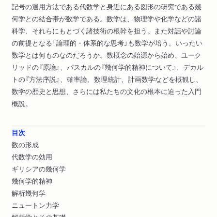
記号の運用方法である代数学と身近にある図形の研究である幾
何学との結合帯が数学である。数学は、物理学や化学などの諸
科学、それらにもとづく諸技術の根幹を担う。また対話や討論
の前提となる「論理的・体系的な思考」も数学が培う。いったい
数学とは何ものなのだろうか。数概念の始源から始め、ユーク
リッドの『原論』、パスカルの『幾何学的精神について』、デカル
トの『方法序説』、確率論、数理統計、計画数学などを概観し、
数学の歴史と思想、さらには私たちの文化の根本に迫った入門
概説。
目次
数の形成
代数学の効用
ギリシアの幾何学
幾何学的精神
解析幾何学
ニュートン力学
解析学とその基礎