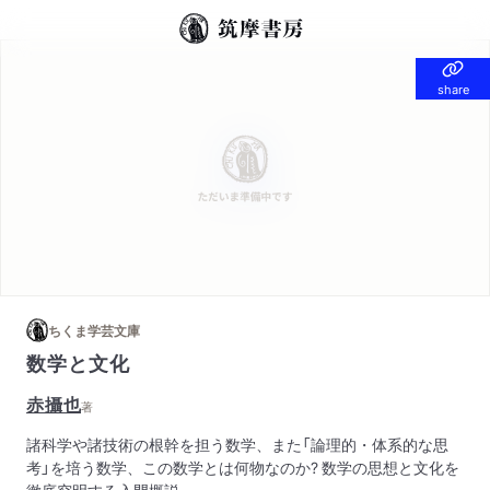
share
share
ちくま学芸文庫
数学と文化
赤攝也
著
諸科学や諸技術の根幹を担う数学、また「論理的・体系的な思
考」を培う数学、この数学とは何物なのか? 数学の思想と文化を
徹底究明する入門概説。