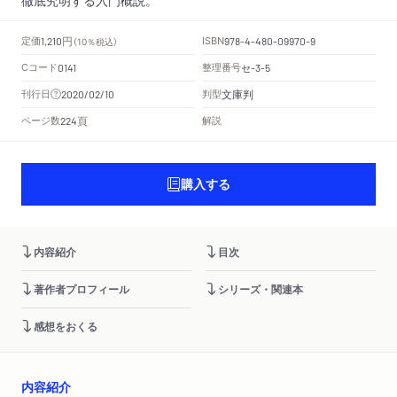
円
定価
ISBN
1,210
（10％税込）
978-4-480-09970-9
Cコード
整理番号
セ
0141
-3-5
文庫判
刊行日
判型
2020/02/10
頁
ページ数
解説
224
購入する
内容紹介
目次
著作者プロフィール
シリーズ・関連本
感想をおくる
内容紹介