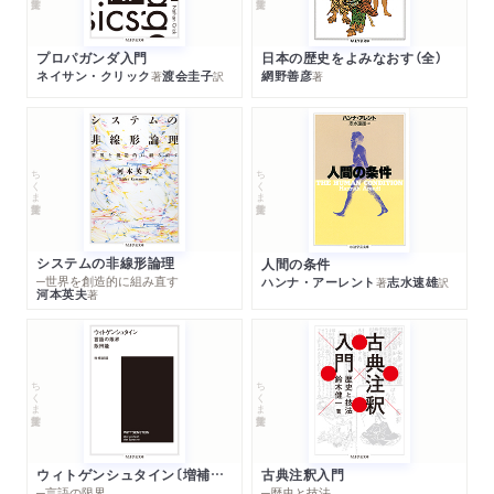
プロパガンダ入門
日本の歴史をよみなおす（全）
ネイサン・クリック
渡会圭子
網野善彦
著
訳
著
ちくま学芸文庫
ちくま学芸文庫
システムの非線形論理
人間の条件
─世界を創造的に組み直す
ハンナ・アーレント
志水速雄
著
訳
河本英夫
著
ちくま学芸文庫
ちくま学芸文庫
ウィトゲンシュタイン〔増補新版〕
古典注釈入門
─言語の限界
─歴史と技法