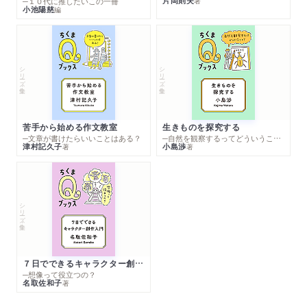
片岡則夫
著
─１０代に推したいこの一冊
小池陽慈
編
シリーズ・全集
シリーズ・全集
苦手から始める作文教室
生きものを探究する
─文章が書けたらいいことはある？
─自然を観察するってどういうこと？
津村記久子
小島渉
著
著
シリーズ・全集
７日でできるキャラクター創作入門
─想像って役立つの？
名取佐和子
著