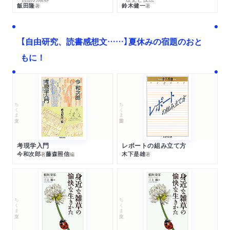
飯田隆
鈴木健一
著
著
【自由研究、読書感想文……】夏休みの宿題のおと
もに！
ちくま文庫
ちくま学芸文庫
考現学入門
レポートの組み立て方
今和次郎
藤森照信
木下是雄
著
編
著
ちくま文庫
ちくま文庫