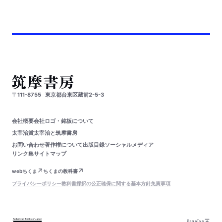
〒111-8755
東京都台東区蔵前2-5-3
会社概要
会社ロゴ・銘板について
太宰治賞
太宰治と筑摩書房
お問い合わせ
著作権について
出版目録
ソーシャルメディア
リンク集
サイトマップ
webちくま
ちくまの教科書
プライバシーポリシー
教科書採択の公正確保に関する基本方針
免責事項
PageTop