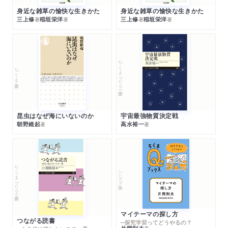
身近な雑草の愉快な生きかた
身近な雑草の愉快な生きかた
三上修
稲垣栄洋
三上修
稲垣栄洋
著
著
著
著
ちくまプリマー新書
ちくま新書
昆虫はなぜ海にいないのか
宇宙最強物質決定戦
朝野維起
高水裕一
著
著
ちくまプリマー新書
シリーズ・全集
マイテーマの探し方
つながる読書
─探究学習ってどうやるの？