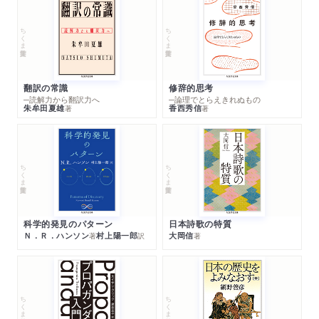
ちくま学芸文庫
ちくま学芸文庫
翻訳の常識
修辞的思考
─読解力から翻訳力へ
─論理でとらえきれぬもの
朱牟田夏雄
香西秀信
著
著
ちくま学芸文庫
ちくま学芸文庫
科学的発見のパターン
日本詩歌の特質
Ｎ．Ｒ．ハンソン
村上陽一郎
大岡信
著
訳
著
ちくま学芸文庫
ちくま学芸文庫