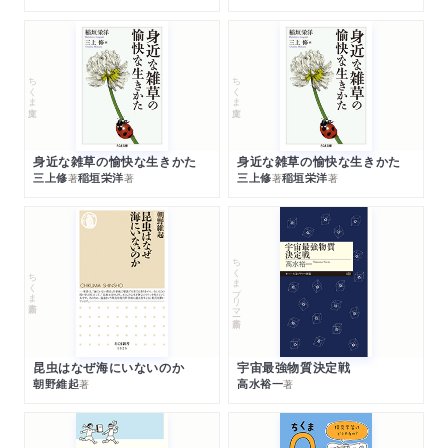
ちくま文庫
ちくま文庫
身近な雑草の愉快な生きかた
身近な雑草の愉快な生きかた
三上修
稲垣栄洋
三上修
稲垣栄洋
著
著
著
著
ちくまプリマー新書
ちくま新書
昆虫はなぜ海にいないのか
宇宙最強物質決定戦
朝野維起
高水裕一
著
著