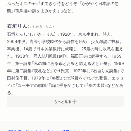
ぶったオニの子』『すてきな詩をどうぞ』『かがやく日本語の悪
態』『教科書の詩をよみかえす』など。
石垣りん
（ いしがき・りん ）
石垣りん（いしがき・りん）：1920年、東京生まれ。詩人。
2004年没。高等小学校時代から詩作を始め、少女雑誌に投稿。
卒業後、14歳で日本興業銀行に就職し、25歳の時に敗戦を迎え
た。1938年、同人誌「断層」創刊。福田正夫に師事する。1959
年、第一詩集『私の前にある鍋とお釜と燃える火と』刊行。1969
年に第二詩集『表札など』でＨ氏賞、1972年に『石垣りん詩集』で
田村俊子賞、1979年に『略歴』で地球賞をそれぞれ受賞。エッセ
イに『ユーモアの鎖国』『焔に手をかざして』『夜の太鼓』などがあ
る。
もっと見る