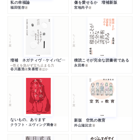
私の幸福論
傷を愛せるか 増補新版
福田恆存
宮地尚子
著
著
ちくま文庫
ちくま文庫
増補 ネガティヴ・ケイパビリティで生きる
積読こそが完全な読書術である
─答えを急がず立ち止まる力
永田希
著
谷川嘉浩
朱喜哲
著
著
ほか
ちくま文庫
ちくま文庫
ないもの、あります
新版 空気の教育
クラフト・エヴィング商會
著
外山滋比古
著