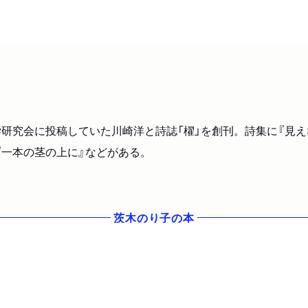
、詩学研究会に投稿していた川崎洋と詩誌「櫂」を創刊。詩集に『見
『一本の茎の上に』などがある。
茨木のり子
の本