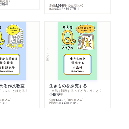
％税込み）
42819-6
定価:
円
（10％税込み）
1,056
ISBN:
978-4-480-07756-1
シリーズ・全集
める作文教室
生きものを探究する
らいいことはある？
─自然を観察するってどういうこと？
小島渉
著
0％税込み）
定価:
円
（10％税込み）
1,540
ISBN:
5138-1
978-4-480-25163-3