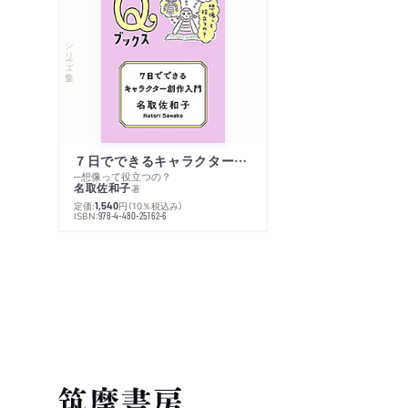
シリーズ・全集
７日でできるキャラクター創作入門
─想像って役立つの？
名取佐和子
著
定価:
円
（10％税込み）
1,540
ISBN:
978-4-480-25162-6