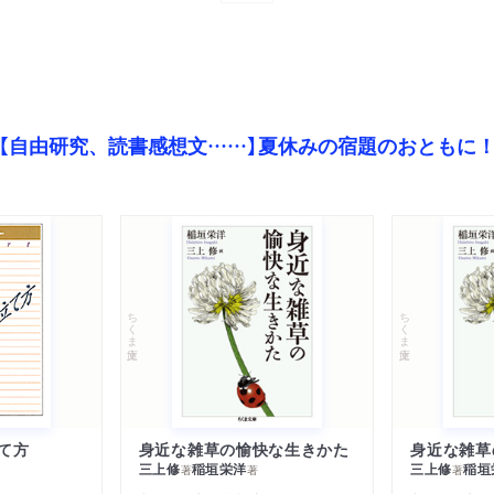
【自由研究、読書感想文……】夏休みの宿題のおともに
ちくま文庫
ちくま文庫
て方
身近な雑草の愉快な生きかた
身近な雑草
三上修
稲垣栄洋
三上修
稲垣
著
著
著