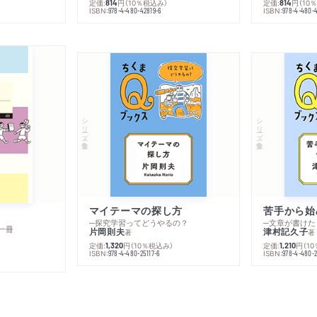
定価:
円
（10％税込み）
定価:
円
（10
814
814
ISBN:
ISBN:
978-4-480-42819-6
978-4-480-
シリーズ・全集
シリーズ・全集
マイテーマの探し方
苦手から始
─探究学習ってどうやるの？
─文章が書けた
一冊
片岡則夫
津村記久子
著
著
定価:
円
（10％税込み）
定価:
円
（1
1,320
1,210
ISBN:
ISBN:
978-4-480-25117-6
978-4-480-2