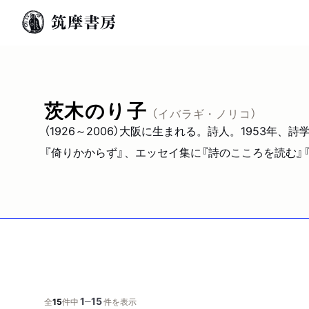
茨木のり子
（イバラギ・ノリコ）
（1926～2006）大阪に生まれる。詩人。1953年
『倚りかからず』、エッセイ集に『詩のこころを読む』
1
15
─
全
15
件中
件を表示