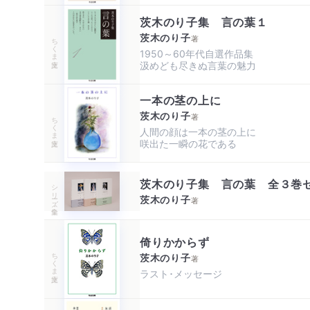
茨木のり子集 言の葉１
茨木のり子
著
ちくま文庫
1950～60年代自選作品集

汲めども尽きぬ言葉の魅力
一本の茎の上に
茨木のり子
著
ちくま文庫
人間の顔は一本の茎の上に

咲出た一瞬の花である
茨木のり子集 言の葉 全３巻
シリーズ・全集
茨木のり子
著
倚りかからず
ちくま文庫
茨木のり子
著
ラスト･メッセージ