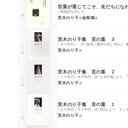
言葉が通じてこそ、友だちにな
─韓国語を学んで
茨木のり子
金裕鴻
著
著
茨木のり子集 言の葉 ３
シリーズ・全集
─９０年代～ 詩『食卓に珈琲の匂い流れ』 
茨木のり子
著
茨木のり子集 言の葉 ２
シリーズ・全集
─７０年代～８０年代 詩『人名詩集』より 
茨木のり子
著
茨木のり子集 言の葉 １
シリーズ・全集
─５０年代～６０年代 詩『対話』より エ
茨木のり子
著