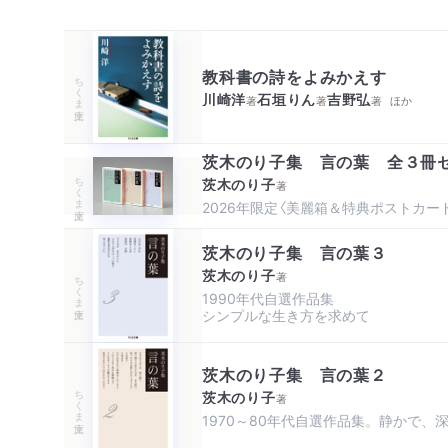
教科書の詩をよみかえす
ちくま文庫
川崎洋
石垣りん
吉野弘
著
著
著
ほか
茨木のり子集 言の葉 全３冊
ちくま文庫
茨木のり子
著
2026年限定〈美麗箱＆特典ポストカー
茨木のり子集 言の葉３
茨木のり子
著
ちくま文庫
1990年代自選作品集

シンプルな生き方を求めて
茨木のり子集 言の葉２
ちくま文庫
茨木のり子
著
1970～80年代自選作品集。静かで、