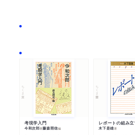
ちくま文庫
ちくま学芸文庫
考現学入門
レポートの組み立
今和次郎
藤森照信
木下是雄
著
編
著