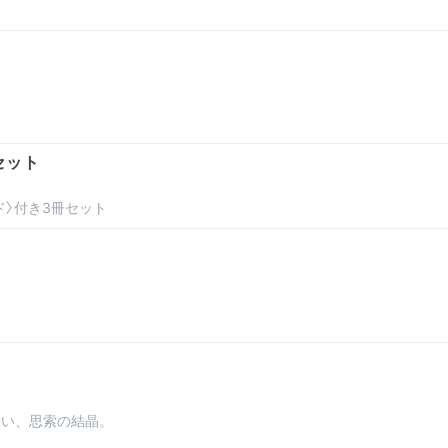
セット
ド〉付き3冊セット
深い、思索の結晶。