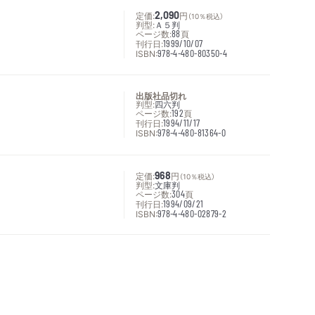
定価:
2,090
円
（10％税込）
判型:
Ａ５判
ページ数:
88
頁
刊行日:
1999/10/07
ISBN:
978-4-480-80350-4
出版社品切れ
判型:
四六判
ページ数:
192
頁
刊行日:
1994/11/17
ISBN:
978-4-480-81364-0
定価:
968
円
（10％税込）
判型:
文庫判
ページ数:
304
頁
刊行日:
1994/09/21
ISBN:
978-4-480-02879-2
次へ