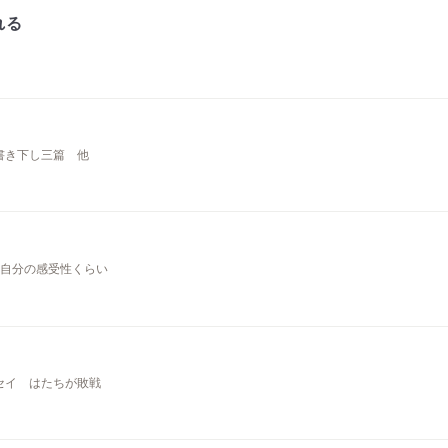
れる
書き下し三篇 他
『自分の感受性くらい
ッセイ はたちが敗戦