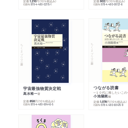
定価:
円
（10％税込み）
定価:
円
（10％税込み）
1,210
902
ISBN:
ISBN:
978-4-480-02115-1
978-4-480-08121-6
ちくまプリマー新書
ちくまプリマー新書
つながる読書
宇宙最強物質決定戦
─１０代に推したいこの
高水裕一
著
小池陽慈
編
定価:
円
（10％税込み）
858
定価:
円
（10％税込み）
1,078
ISBN:
978-4-480-68445-5
ISBN:
978-4-480-68476-9