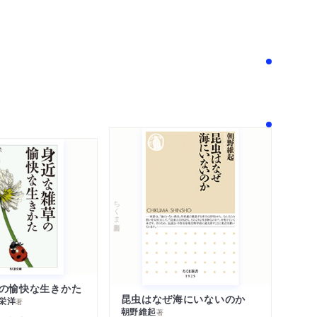
！
ちくま新書
の愉快な生きかた
昆虫はなぜ海にいないのか
栄洋
著
朝野維起
著