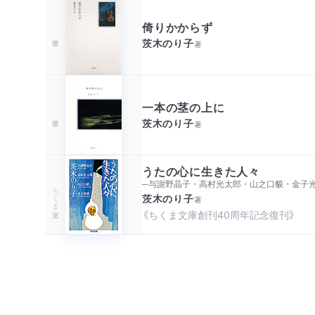
倚りかからず
茨木のり子
著
一本の茎の上に
茨木のり子
著
うたの心に生きた人々
─与謝野晶子・高村光太郎・山之口貘・金子
ちくま文庫
茨木のり子
著
《ちくま文庫創刊40周年記念復刊》