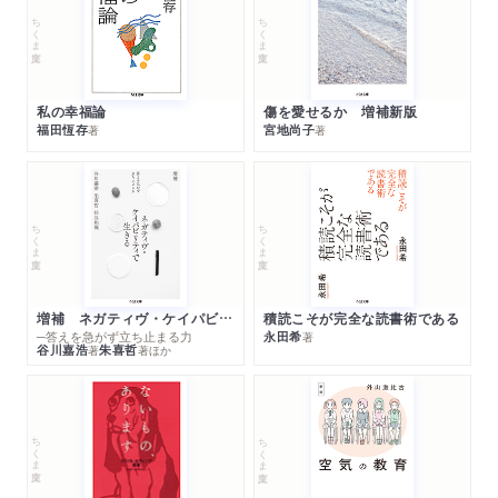
ちくま文庫
ちくま文庫
私の幸福論
傷を愛せるか 増補新版
福田恆存
宮地尚子
著
著
ちくま文庫
ちくま文庫
増補 ネガティヴ・ケイパビリティで生きる
積読こそが完全な読書術である
─答えを急がず立ち止まる力
永田希
著
谷川嘉浩
朱喜哲
著
著
ほか
ちくま文庫
ちくま文庫