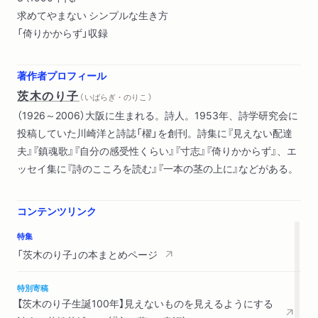
求めてやまない シンプルな生き方
「倚りかからず」収録
著作者プロフィール
茨木のり子
（ いばらぎ・のりこ ）
（1926～2006）大阪に生まれる。詩人。1953年、詩学研究会に
投稿していた川崎洋と詩誌「櫂」を創刊。詩集に『見えない配達
夫』『鎮魂歌』『自分の感受性くらい』『寸志』『倚りかからず』、エ
ッセイ集に『詩のこころを読む』『一本の茎の上に』などがある。
コンテンツリンク
特集
「茨木のり子」の本まとめページ
特別寄稿
【茨木のり子生誕100年】見えないものを見えるようにする