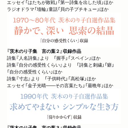
エッセイ「はたちが敗戦」「第一詩集を出した頃」ほか
ラジオドラマ「埴輪」童話「貝の子プチキュー」ほか
『茨木のり子集 言の葉２』収録作品
詩集『人名詩集』より 「握手」「スペイン」ほか
詩集『自分の感受性くらい』より 「詩集と刺繍」「癖」
「自分の感受性くらい」ほか
詩集『寸志』より 「子供時代」「高松塚」ほか
エッセイ「金子光晴――その言葉たち」「最晩年」ほか
『茨木のり子集 言の葉３』収録作品