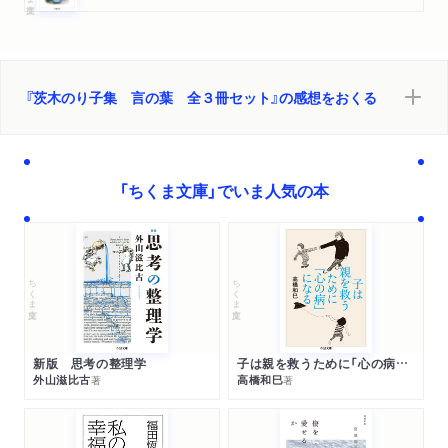
『茨木のり子集 言の葉 全３冊セット』の感想をおくる
「ちくま文庫」でいま人気の本
ちくま文庫
ちくま文庫
新版 思考の整理学
子は親を救うために「心の病」になる
外山滋比古
高橋和巳
著
著