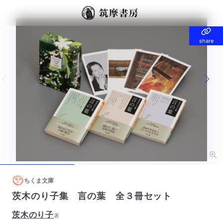
share
share
Previous slide
Nex
ちくま文庫
茨木のり子集 言の葉 全３冊セット
茨木のり子
著