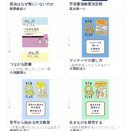
昆虫はなぜ海にいないのか
宇宙最強物質決定戦
朝野維起
高水裕一
著
著
ちくまプリマー新書
シリーズ・全集
マイテーマの探し方
つながる読書
─探究学習ってどうやるの？
片岡則夫
著
─１０代に推したいこの一冊
小池陽慈
編
シリーズ・全集
シリーズ・全集
苦手から始める作文教室
生きものを探究する
─文章が書けたらいいことはある？
─自然を観察するってどういうこと？
津村記久子
小島渉
著
著