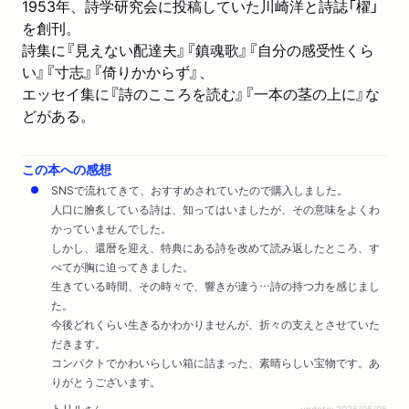
1953年、詩学研究会に投稿していた川崎洋と詩誌「櫂」
を創刊。
詩集に『見えない配達夫』『鎮魂歌』『自分の感受性くら
い』『寸志』『倚りかからず』、
エッセイ集に『詩のこころを読む』『一本の茎の上に』な
どがある。
この本への感想
SNSで流れてきて、おすすめされていたので購入しました。
人口に膾炙している詩は、知ってはいましたが、その意味をよくわ
かっていませんでした。
しかし、還暦を迎え、特典にある詩を改めて読み返したところ、す
べてが胸に迫ってきました。
生きている時間、その時々で、響きが違う…詩の持つ力を感じまし
た。
今後どれくらい生きるかわかりませんが、折々の支えとさせていた
だきます。
コンパクトでかわいらしい箱に詰まった、素晴らしい宝物です。あ
りがとうございます。
トリル
さん
update: 2026/06/06