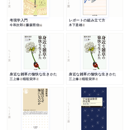
考現学入門
レポートの組み立て方
今和次郎
藤森照信
木下是雄
著
編
著
ちくま文庫
ちくま文庫
身近な雑草の愉快な生きかた
身近な雑草の愉快な生きかた
三上修
稲垣栄洋
三上修
稲垣栄洋
著
著
著
著
ちくまプリマー新書
ちくま新書