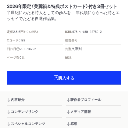
2026年限定〈美麗箱＆特典ポストカード〉付き3冊セット
半世紀にわたる詩人としての歩みを、 年代順にならべた詩とエ
ッセイでたどる自選作品集。
円
定価
ISBN
2,816
（10％税込）
978-4-480-42750-2
Cコード
整理番号
0192
文庫判
刊行日
判型
2010/10/22
頁
ページ数
解説
0
購入する
内容紹介
著作者プロフィール
コンテンツリンク
メディア情報
スペシャルコンテンツ
感想