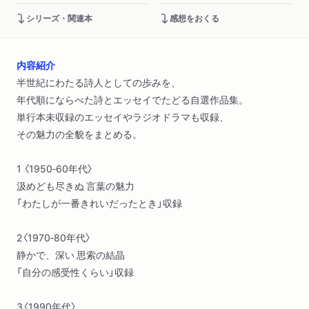
シリーズ・関連本
感想をおくる
内容紹介
半世紀にわたる詩人としての歩みを、
年代順にならべた詩とエッセイでたどる自選作品集。
単行本未収録のエッセイやラジオドラマも収録、
その魅力の全貌をまとめる。
1 〈1950‐60年代〉
汲めども尽きぬ 言葉の魅力
「わたしが一番きれいだったとき」収録
2〈1970‐80年代〉
静かで、深い 思索の結晶
「自分の感受性くらい」収録
3〈1990年代〉