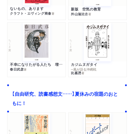
ないもの、あります
新版 空気の教育
クラフト・エヴィング商會
著
外山滋比古
著
ちくま文庫
ちくま文庫
不幸になりたがる人たち 増補新版
カジムヌガタイ
春日武彦
─風が語る沖縄戦
著
比嘉慂
著
【自由研究、読書感想文……】夏休みの宿題のおと
もに！
ちくま文庫
ちくま学芸文庫