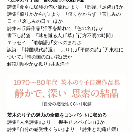
詩集『食卓に珈琲の匂い流れ』より 「部屋」「足跡」ほか
詩集『倚りかからず』より 「倚りかからず」「苦しみの
日々」「哀しみの日々」ほか
詩集未収録作品「活字を離れて」「色の名」ほか
書下し詩篇 「球を蹴る人」「草」「行方不明の時間」
エッセイ 「歌物語」「女へのまなざ
訳詩 『韓国現代詩選』 よりし」「平熱の詩」「尹東柱に
ついて」「韓の国の白い花」ほか
解説「賑やかな孤り」井坂洋子
茨木のり子の魅力の全貌をコンパクトに収める
詩集『人名詩集』より 「握手」「スペイン」ほか
詩集『自分の感受性くらい』より 「詩集と刺繍」「癖」