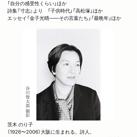
「自分の感受性くらい」ほか
詩集『寸志』より 「子供時代」「高松塚」ほか
エッセイ「金子光晴――その言葉たち」「最晩年」ほか
茨木 のり子
（1926〜2006）大阪に生まれる。詩人。