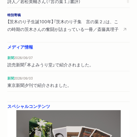
詩人／若松英輔さん（『言の葉１』書評）
特別寄稿
【茨木のり子生誕100年】『茨木のり子集 言の葉２』は、こ
の時期の茨木さんの奮闘が詰まっている一冊／斎藤真理子
さん（『言の葉２』書評）
メディア情報
特別寄稿
【茨木のり子生誕100年】生前最後の刊行となった『倚りか
新聞
2026/06/07
からず』には、茨木の生きてきた時代と人生が刻印されて
読売新聞「本よみうり堂」で紹介されました。
いる／梯久美子さん（『言の葉３』書評）
新聞
2026/06/03
東京新聞夕刊で紹介されました。
スペシャルコンテンツ