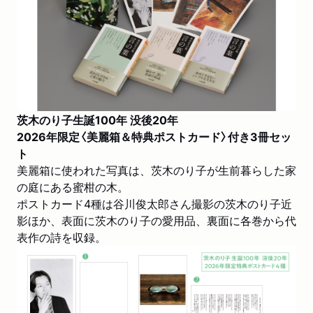
茨木のり子生誕100年 没後20年
2026年限定〈美麗箱＆特典ポストカード〉付き3冊セッ
ト
美麗箱に使われた写真は、茨木のり子が生前暮らした家
の庭にある蜜柑の木。
ポストカード4種は谷川俊太郎さん撮影の茨木のり子近
影ほか、表面に茨木のり子の愛用品、裏面に各巻から代
表作の詩を収録。