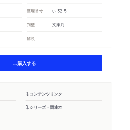
整理番号
-32-5
い
判型
文庫判
解説
購入する
コンテンツリンク
シリーズ・関連本