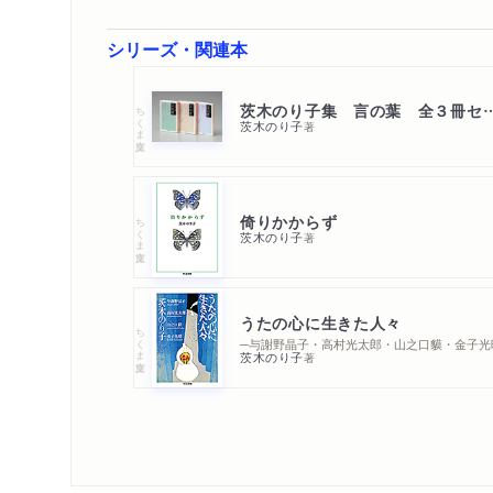
シリーズ・関連本
茨木のり子集 言の葉 
ちくま文庫
茨木のり子
著
倚りかからず
ちくま文庫
茨木のり子
著
うたの心に生きた人々
ちくま文庫
─与謝野晶子・高村光太郎・山之口貘・金子光
茨木のり子
著