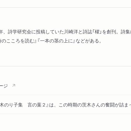
子供時代／高松塚／幾千年
えたビール／笑って／この
星／言葉の化学／訪問／賑
1953年、詩学研究会に投稿していた川崎洋と詩誌「櫂」を創刊。詩
＊エッセイ
詩のこころを読む』『一本の茎の上に』などがある。
金子光晴――その言葉たち
谷川俊太郎の詩／祝婚歌／
詩／散文／東北弁／百年目
とは／おいてけぼり／いち
機／師）／晩学の泥棒／も
ージ
初出一覧
『茨木のり子集 言の葉２』は、この時期の茨木さんの奮闘が詰
茨木のり子著作目録