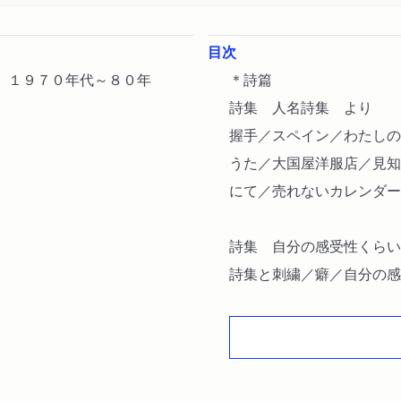
目次
。１９７０年代～８０年
＊詩篇
詩集 人名詩集 より
握手／スペイン／わたしの
うた／大国屋洋服店／見知
にて／売れないカレンダー
詩集 自分の感受性くらい
詩集と刺繍／癖／自分の感
道／二人の左官屋／夏の声
／系図／木の実／四海波静
詩集 寸志 より