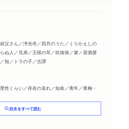
叔父さん／浄光寺／四月のうた／くりかえしの
らぬ人／兄弟／王様の耳／吹抜保／箸／居酒屋
／知／トラの子／古譚
受性くらい／存在の哀れ／知命／青年／青梅街
／廃屋／孤独／友人／底なし柄杓／波の音／顔
／殴る／鍵
目次をすべて読む