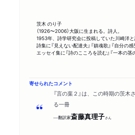
茨木 のり子
（1926〜2006）大阪に生まれる。詩人。
1953年、詩学研究会に投稿していた川崎洋と
詩集に『見えない配達夫』『鎮魂歌』『自分の感
エッセイ集に『詩のこころを読む』『一本の茎
寄せられたコメント
『言の葉２』は、この時期の茨木
る一冊
斎藤真理子
翻訳家
──
さん