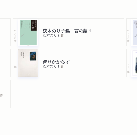
全３冊セット
茨木のり子集 言の葉１
ちくま文庫
ちくま文庫
茨木のり子
著
倚りかからず
ちくま文庫
茨木のり子
著
晴