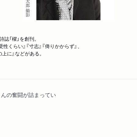
詩誌「櫂」を創刊。
受性くらい』『寸志』『倚りかからず』、
の上に』などがある。
さんの奮闘が詰まってい