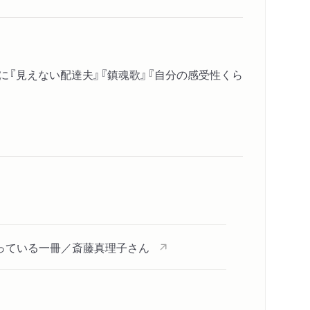
／問い／落ちこぼれ／おおとら／道しるべ／冷
失敗にもかかわらず／花ゲリラ／聴く力／聞き
々しきなかの／寸志／隣国語の森
集に『見えない配達夫』『鎮魂歌』『自分の感受性くら
／最晩年／山本安英の花／花一輪といえども／
驚かされること／机が似合わない／井伏鱒二の
／清談について／「戒語」と「愛語」／美しい言葉
ど視たもの／ハングルへの旅 より（扶余の雀／動
のに会う ひとに会う（ソウル／全州／南原）
まっている一冊／斎藤真理子さん