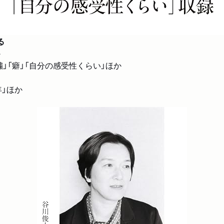
る
か
」「癖」「自分の感受性くらい」ほか
年」ほか