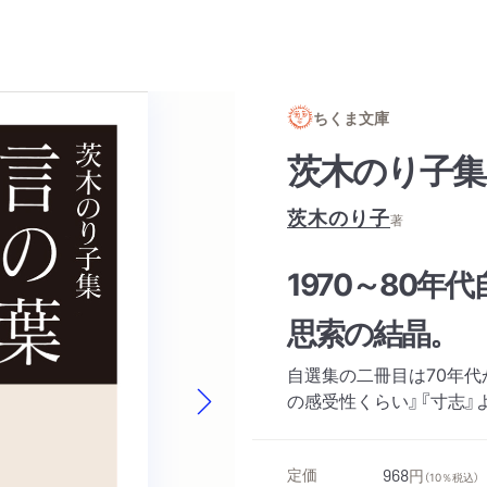
ちくま文庫
茨木のり子集
茨木のり子
著
1970～80
思索の結晶。
自選集の二冊目は70年代
の感受性くらい』『寸志』
Next slide
定価
968
円
（10％税込）