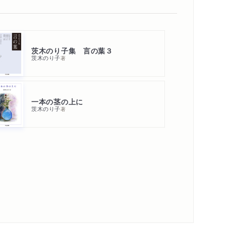
茨木のり子集 言の葉３
茨木のり子
著
一本の茎の上に
茨木のり子
著