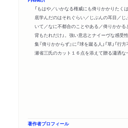
「もはや／いかなる権威にも倚りかかりたく
底学んだのはそれぐらい／じぶんの耳目／じ
いて／なに不都合のことやある／倚りかかる
背もたれだけ」。強い意志とナイーヴな感受
集『倚りかからず』に「球を蹴る人」「草」「行
瀬省三氏のカット１６点を添えて贈る瀟洒な
著作者プロフィール