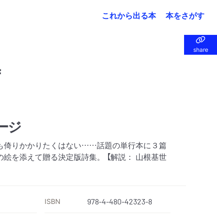
これから出る本
本をさがす
share
share
ず
ージ
も倚りかかりたくはない……話題の単行本に３篇
絵を添えて贈る決定版詩集。 【解説： 山根基世
ISBN
978-4-480-42323-8