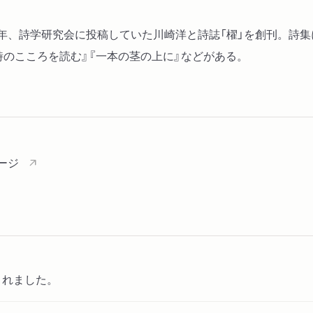
ある一行
球を蹴る人
1953年、詩学研究会に投稿していた川崎洋と詩誌「櫂」を創刊。詩
草
詩のこころを読む』『一本の茎の上に』などがある。
行方不明の時間
ージ
されました。