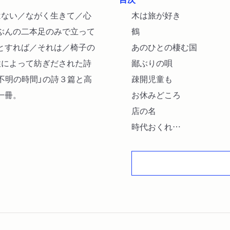
はない／ながく生きて／心
木は旅が好き
ぶんの二本足のみで立って
鶴
とすれば／それは／椅子の
あのひとの棲む国
性によって紡ぎだされた詩
鄙ぶりの唄
方不明の時間」の詩３篇と高
疎開児童も
一冊。
お休みどころ
店の名
時代おくれ
倚りかからず
笑う能力
ピカソのぎょろ目
苦しみの日々 哀しみの日
マザー・テレサの瞳
水の星