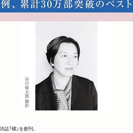
詩誌「櫂」を創刊。