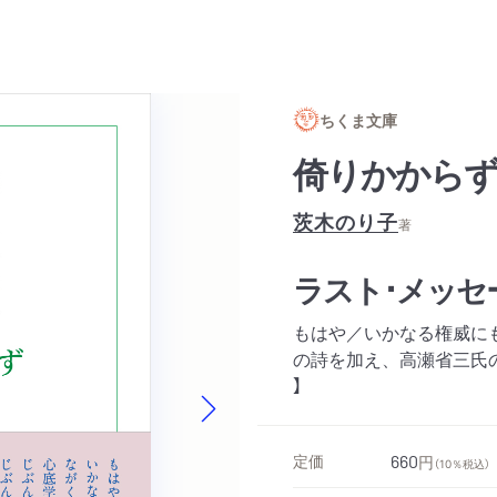
ちくま文庫
倚りかから
茨木のり子
著
ラスト･メッセ
もはや／いかなる権威に
の詩を加え、高瀬省三氏の
】
Next slide
定価
660
円
（10％税込）