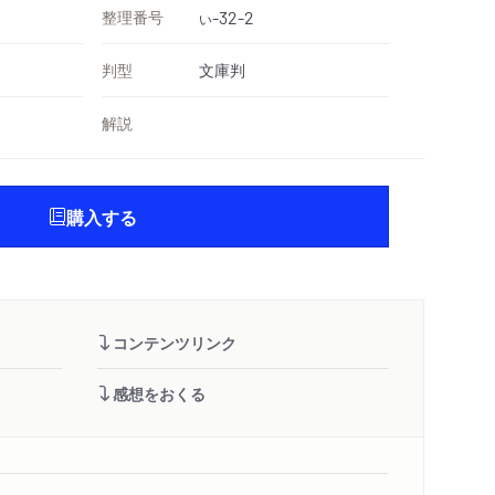
整理番号
-32-2
い
判型
文庫判
解説
購入する
コンテンツリンク
感想をおくる