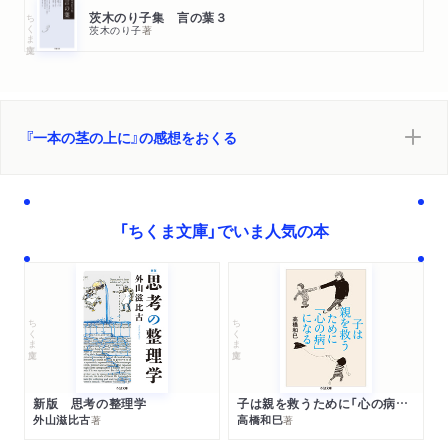
ちくま文庫
茨木のり子集 言の葉３
茨木のり子
著
『一本の茎の上に』の感想をおくる
「ちくま文庫」でいま人気の本
ちくま文庫
ちくま文庫
新版 思考の整理学
子は親を救うために「心の病」になる
外山滋比古
高橋和巳
著
著