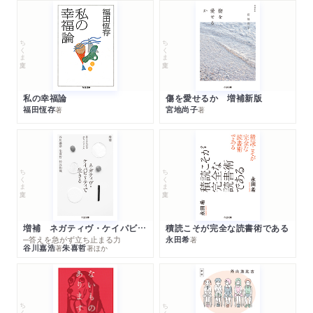
ちくま文庫
ちくま文庫
私の幸福論
傷を愛せるか 増補新版
福田恆存
宮地尚子
著
著
ちくま文庫
ちくま文庫
増補 ネガティヴ・ケイパビリティで生きる
積読こそが完全な読書術である
─答えを急がず立ち止まる力
永田希
著
谷川嘉浩
朱喜哲
著
著
ほか
ちくま文庫
ちくま文庫