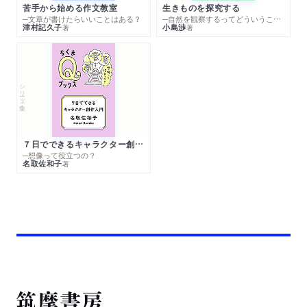
苦手から始める作文教室
生きものを探究する
─文章が書けたらいいことはある？
─自然を観察するってどういうこと？
津村記久子
小島渉
著
著
シリーズ・全集
７日でできるキャラクター創作入門
─想像って役立つの？
名取佐和子
著