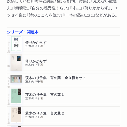
投稿していた川崎洋と詩誌「櫂」を創刊。詩集に『見えない配達
山本安英の花
夫』『鎮魂歌』『自分の感受性くらい』『寸志』『倚りかからず』、エ
去りゆくつうに
ッセイ集に『詩のこころを読む』『一本の茎の上に』などがある。
品格について
花一輪といえども
＊
シリーズ・関連本
おいてけぼり
ちくま文庫
倚りかからず
散文
茨木のり子
著
あとがき
倚りかからず
解説 茨木さんと韓国語 金裕鴻
茨木のり子
著
ちくま文庫
茨木のり子集 言の葉 全３冊セット
茨木のり子
著
ちくま文庫
茨木のり子集 言の葉１
茨木のり子
著
ちくま文庫
茨木のり子集 言の葉２
茨木のり子
著