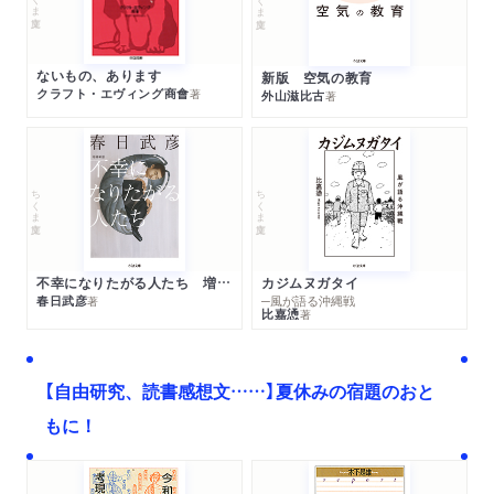
ないもの、あります
新版 空気の教育
クラフト・エヴィング商會
著
外山滋比古
著
ちくま文庫
ちくま文庫
不幸になりたがる人たち 増補新版
カジムヌガタイ
春日武彦
─風が語る沖縄戦
著
比嘉慂
著
【自由研究、読書感想文……】夏休みの宿題のおと
もに！