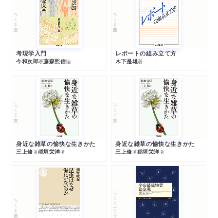
ちくま文庫
ちくま学芸文庫
考現学入門
レポートの組み立て方
今和次郎
藤森照信
木下是雄
著
編
著
ちくま文庫
ちくま文庫
身近な雑草の愉快な生きかた
身近な雑草の愉快な生きかた
三上修
稲垣栄洋
三上修
稲垣栄洋
著
著
著
著
ちくまプリマー新書
ちくま新書