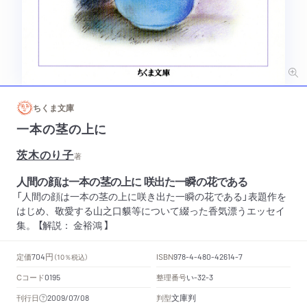
ちくま文庫
一本の茎の上に
茨木のり子
著
人間の顔は一本の茎の上に 咲出た一瞬の花である
「人間の顔は一本の茎の上に咲き出た一瞬の花である」表題作を
はじめ、敬愛する山之口貘等について綴った香気漂うエッセイ
集。 【解説： 金裕鴻 】
円
定価
ISBN
704
（10％税込）
978-4-480-42614-7
Cコード
整理番号
い
0195
-32-3
文庫判
刊行日
判型
2009/07/08