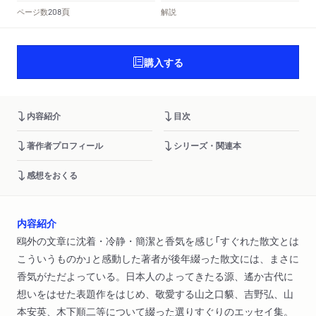
頁
ページ数
解説
208
購入する
内容紹介
目次
著作者プロフィール
シリーズ・関連本
感想をおくる
内容紹介
鴎外の文章に沈着・冷静・簡潔と香気を感じ「すぐれた散文とは
こういうものか」と感動した著者が後年綴った散文には、まさに
香気がただよっている。日本人のよってきたる源、遙か古代に
想いをはせた表題作をはじめ、敬愛する山之口貘、吉野弘、山
本安英、木下順二等について綴った選りすぐりのエッセイ集。