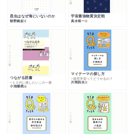
昆虫はなぜ海にいないのか
宇宙最強物質決定戦
朝野維起
高水裕一
著
著
ちくまプリマー新書
シリーズ・全集
マイテーマの探し方
つながる読書
─探究学習ってどうやるの？
片岡則夫
著
─１０代に推したいこの一冊
小池陽慈
編
シリーズ・全集
シリーズ・全集