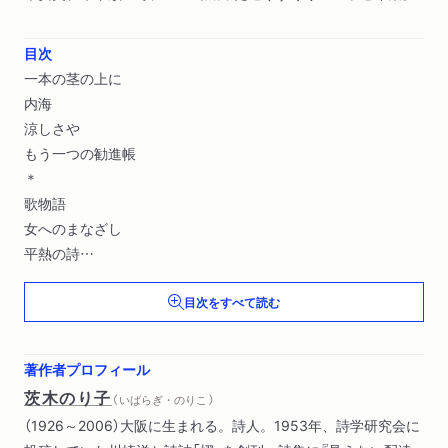
目次
一本の茎の上に
内海
涼しさや
もう一つの勧進帳
＊
歌物語
女へのまなざし
平熱の詩
祝婚歌
目次をすべて読む
尹東柱について
＊
晩学の泥棒
著作者プロフィール
韓の国の白い花
茨木のり子
（ いばらぎ・のりこ ）
ものに会う ひとに会う
（1926～2006）大阪に生まれる。詩人。1953年、詩学研究会に
＊