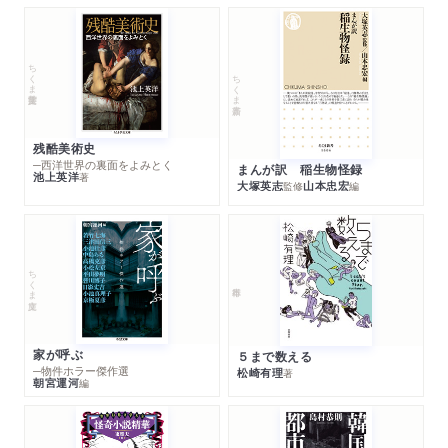
ちくま学芸文庫
ちくま新書
残酷美術史
─西洋世界の裏面をよみとく
まんが訳 稲生物怪録
池上英洋
著
大塚英志
山本忠宏
監修
編
ちくま文庫
家が呼ぶ
５まで数える
─物件ホラー傑作選
松崎有理
著
朝宮運河
編