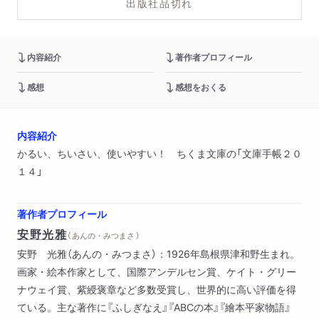
出版社品切れ
内容紹介
著作者プロフィール
感想
感想をおくる
内容紹介
かるい、ちいさい、使いやすい！ ちくま文庫の「文庫手帳２０
１４」
著作者プロフィール
安野光雅
（ あんの・みつまさ ）
安野 光雅（あんの・みつまさ）：1926年島根県津和野生まれ。
画家・絵本作家として、国際アンデルセン賞、ケイト・グリー
ナウェイ賞、紫綬褒章など多数受賞し、世界的に高い評価を得
ている。主な著作に『ふしぎなえ』『ABCの本』『繪本平家物語』