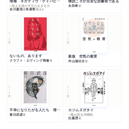
増補 ネガティヴ・ケイパビリティで生きる
積読こそが完全な読書術である
─答えを急がず立ち止まる力
永田希
著
谷川嘉浩
朱喜哲
著
著
ほか
ちくま文庫
ちくま文庫
ないもの、あります
新版 空気の教育
クラフト・エヴィング商會
著
外山滋比古
著
ちくま文庫
ちくま文庫
不幸になりたがる人たち 増補新版
カジムヌガタイ
春日武彦
─風が語る沖縄戦
著
比嘉慂
著