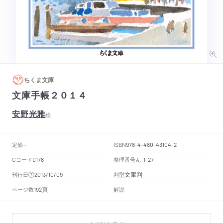
ちくま文庫
文庫手帳２０１４
安野光雅
絵
定価
ISBN
--
978-4-480-43104-2
Cコード
整理番号
ん
0178
-1-27
文庫判
刊行日
判型
2013/10/09
頁
ページ数
解説
192