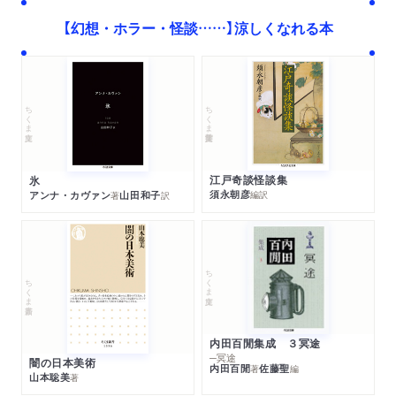
【幻想・ホラー・怪談……】涼しくなれる本
ちくま学芸文庫
ちくま文庫
江戸奇談怪談集
氷
須永朝彦
アンナ・カヴァン
山田和子
編訳
著
訳
ちくま文庫
ちくま新書
内田百閒集成 ３冥途
─冥途
闇の日本美術
内田百閒
佐藤聖
著
編
山本聡美
著