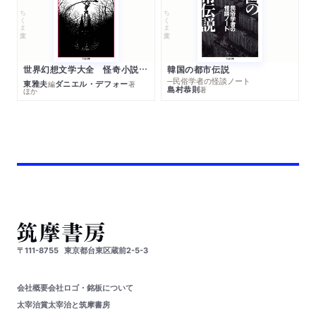
ちくま文庫
ちくま文庫
世界幻想文学大全 怪奇小説精華
韓国の都市伝説
─民俗学者の怪談ノート
東雅夫
ダニエル・デフォー
編
著
島村恭則
著
ほか
〒111-8755
東京都台東区蔵前2-5-3
会社概要
会社ロゴ・銘板について
太宰治賞
太宰治と筑摩書房