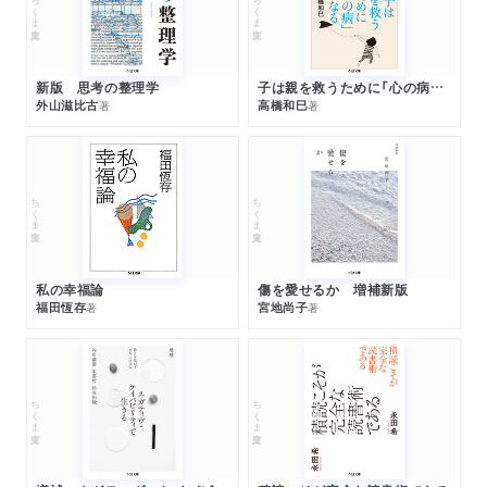
ちくま文庫
ちくま文庫
新版 思考の整理学
子は親を救うために「心の病」になる
外山滋比古
高橋和巳
著
著
ちくま文庫
ちくま文庫
私の幸福論
傷を愛せるか 増補新版
福田恆存
宮地尚子
著
著
ちくま文庫
ちくま文庫