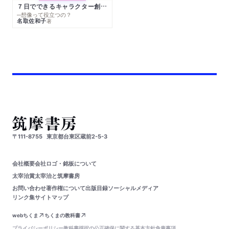
７日でできるキャラクター創作入門
─想像って役立つの？
名取佐和子
著
〒111-8755
東京都台東区蔵前2-5-3
会社概要
会社ロゴ・銘板について
太宰治賞
太宰治と筑摩書房
お問い合わせ
著作権について
出版目録
ソーシャルメディア
リンク集
サイトマップ
webちくま
ちくまの教科書
プライバシーポリシー
教科書採択の公正確保に関する基本方針
免責事項