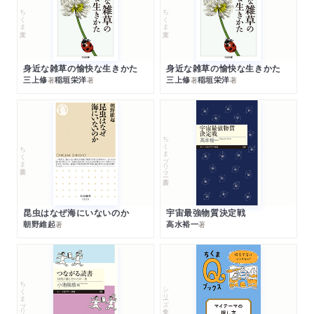
ちくま文庫
ちくま文庫
身近な雑草の愉快な生きかた
身近な雑草の愉快な生きかた
三上修
稲垣栄洋
三上修
稲垣栄洋
著
著
著
著
ちくまプリマー新書
ちくま新書
昆虫はなぜ海にいないのか
宇宙最強物質決定戦
朝野維起
高水裕一
著
著
ちくまプリマー新書
シリーズ・全集