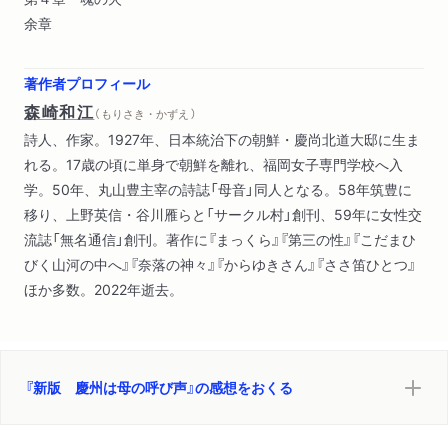
余章
著作者プロフィール
森崎和江
（ もりさき・かずえ ）
詩人、作家。1927年、日本統治下の朝鮮・慶尚北道大邸に生ま
れる。17歳の頃に単身で朝鮮を離れ、福岡女子専門学校へ入
学。50年、丸山豊主宰の詩誌「母音」同人となる。58年筑豊に
移り、上野英信・谷川雁らと「サークル村」創刊、59年に女性交
流誌「無名通信」創刊。著作に『まっくら』『第三の性』『こだまひ
びく山河の中へ』『奈落の神々』『からゆきさん』『ささ笛ひとつ』
ほか多数。2022年逝去。
『新版 慶州は母の呼び声』の感想をおくる