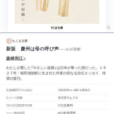
ちくま文庫
新版 慶州は母の呼び声
——わが原郷
森崎和江
著
わたしが愛した「やさしい故郷」は日本が奪った国だった。１９
２７年・植民地朝鮮に生まれた作家の切なる自伝エッセイ、待
望の復刊。
円
定価
ISBN
880
（10％税込）
978-4-480-43919-2
Cコード
整理番号
も
0195
-7-2
文庫判
刊行日
判型
2023/11/09
頁
松井理恵
ページ数
解説
272