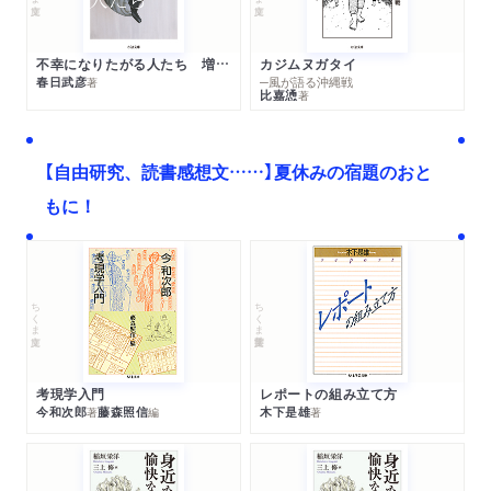
不幸になりたがる人たち 増補新版
カジムヌガタイ
春日武彦
─風が語る沖縄戦
著
比嘉慂
著
【自由研究、読書感想文……】夏休みの宿題のおと
もに！
ちくま文庫
ちくま学芸文庫
考現学入門
レポートの組み立て方
今和次郎
藤森照信
木下是雄
著
編
著