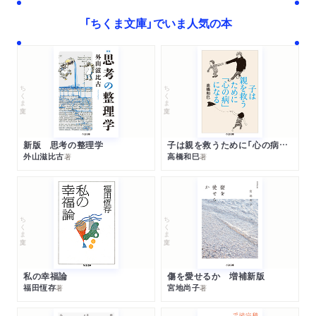
「ちくま文庫」でいま人気の本
ちくま文庫
ちくま文庫
新版 思考の整理学
子は親を救うために「心の病」になる
外山滋比古
高橋和巳
著
著
ちくま文庫
ちくま文庫
私の幸福論
傷を愛せるか 増補新版
福田恆存
宮地尚子
著
著