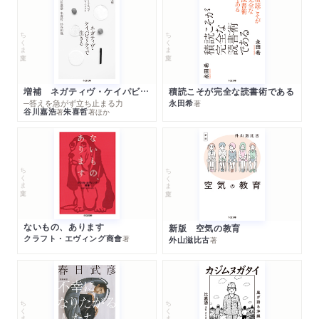
ちくま文庫
ちくま文庫
増補 ネガティヴ・ケイパビリティで生きる
積読こそが完全な読書術である
─答えを急がず立ち止まる力
永田希
著
谷川嘉浩
朱喜哲
著
著
ほか
ちくま文庫
ちくま文庫
ないもの、あります
新版 空気の教育
クラフト・エヴィング商會
著
外山滋比古
著
ちくま文庫
ちくま文庫