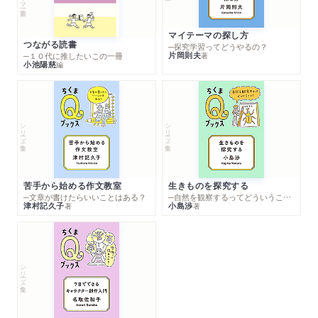
マイテーマの探し方
つながる読書
─探究学習ってどうやるの？
片岡則夫
著
─１０代に推したいこの一冊
小池陽慈
編
シリーズ・全集
シリーズ・全集
苦手から始める作文教室
生きものを探究する
─文章が書けたらいいことはある？
─自然を観察するってどういうこと？
津村記久子
小島渉
著
著
シリーズ・全集