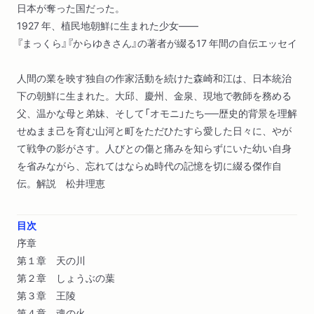
日本が奪った国だった。
1927 年、植民地朝鮮に生まれた少女――
『まっくら』『からゆきさん』の著者が綴る17 年間の自伝エッセイ
人間の業を映す独自の作家活動を続けた森崎和江は、日本統治
下の朝鮮に生まれた。大邱、慶州、金泉、現地で教師を務める
父、温かな母と弟妹、そして「オモニ」たち──歴史的背景を理解
せぬまま己を育む山河と町をただひたすら愛した日々に、やが
て戦争の影がさす。人びとの傷と痛みを知らずにいた幼い自身
を省みながら、忘れてはならぬ時代の記憶を切に綴る傑作自
伝。解説 松井理恵
目次
序章
第１章 天の川
第２章 しょうぶの葉
第３章 王陵
第４章 魂の火