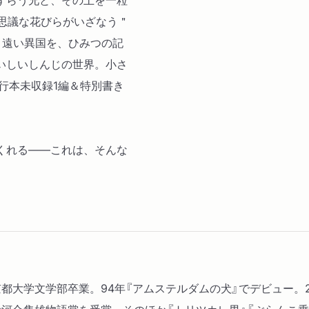
不思議な花びらがいざなう＂
スモウ
。遠い異国を、ひみつの記
チェス
いしいしんじの世界。小さ
野性の馬
行本未収録1編＆特別書き
オリーブの木
エヘン窟
船
くれる――これは、そんな
おとうさん
子規と東京ドームに行った
やすしと甲子園に行った話
ユリシーズ
ジュプン
犬
光あれ
京都大学文学部卒業。94年『アムステルダムの犬』でデビュー。2