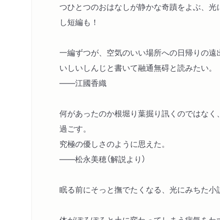
つひとつのおはなしが静かな奇蹟をよぶ、光
し短編も！
一編ずつが、空気のいい場所への日帰りの遠
いしいしんじと書いて融通無碍と読みたい。
――江國香織
何があったのか根堀り葉掘り訊くのではなく
過ごす。
究極の優しさのように思えた。
――松永美穂（解説より）
眠る前にそっと撫でたくなる、光にみちた小
体がぽろぽろと土に変わってしまう病気をわ