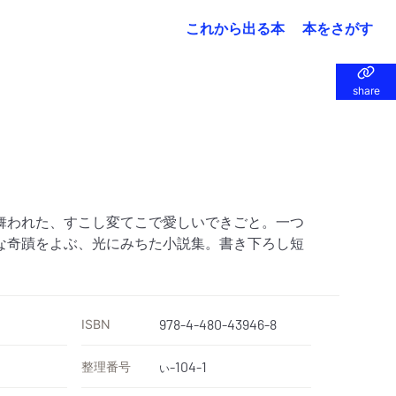
これから出る本
本をさがす
share
share
舞われた、すこし変てこで愛しいできごと。一つ
な奇蹟をよぶ、光にみちた小説集。書き下ろし短
ISBN
978-4-480-43946-8
整理番号
-104-1
い