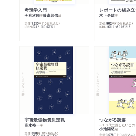
考現学入門
レポートの組み立
今和次郎
藤森照信
木下是雄
著
編
著
定価:
円
（10％税込み）
定価:
円
（10％税込み）
1,210
902
ISBN:
ISBN:
978-4-480-02115-1
978-4-480-08121-6
ちくまプリマー新書
ちくまプリマー新書
宇宙最強物質決定戦
つながる読書
高水裕一
─１０代に推したいこの
著
小池陽慈
編
定価:
円
（10％税込み）
858
定価:
円
（10％税込み）
1,078