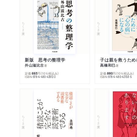
ちくま文庫
ちくま文庫
新版 思考の整理学
外山滋比古
高橋和巳
著
著
定価:
円
（10％税込み）
定価:
円
（10％税込み）
693
880
ISBN:
ISBN:
978-4-480-43912-3
978-4-480-43158-5
ちくま文庫
ちくま文庫