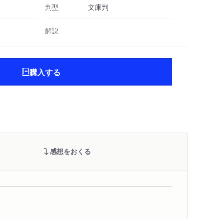
判型
文庫判
解説
購入する
感想をおくる