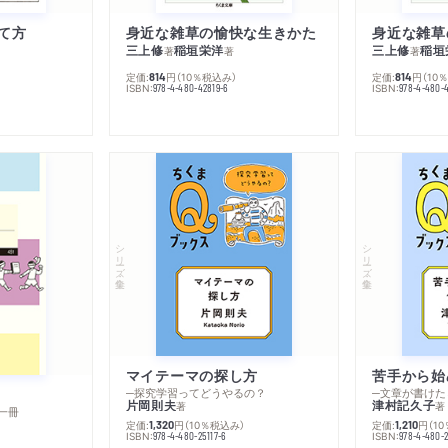
て方
身近な雑草の愉快な生きかた
身近な雑草
三上修
稲垣栄洋
三上修
稲垣
著
著
著
定価:
円
（10％税込み）
定価:
円
（10
814
814
ISBN:
ISBN:
978-4-480-42819-6
978-4-480-
シリーズ・全集
シリーズ・全集
マイテーマの探し方
苦手から始
─探究学習ってどうやるの？
─文章が書けた
片岡則夫
津村記久子
著
著
一冊
定価:
円
（10％税込み）
定価:
円
（1
1,320
1,210
ISBN:
ISBN:
978-4-480-25117-6
978-4-480-2