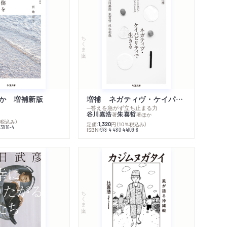
内容紹介・目次
著作者プロフィール
感想をおくる
ちくま文庫
か 増補新版
増補 ネガティヴ・ケイパビリティで生きる
─答えを急がず立ち止まる力
谷川嘉浩
朱喜哲
著
著
ほか
％税込み）
定価:
円
（10％税込み）
1,320
43816-4
ISBN:
978-4-480-44109-6
ちくま文庫