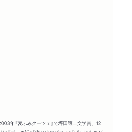
話
003年『麦ふみクーツェ』で坪田譲二文学賞、12