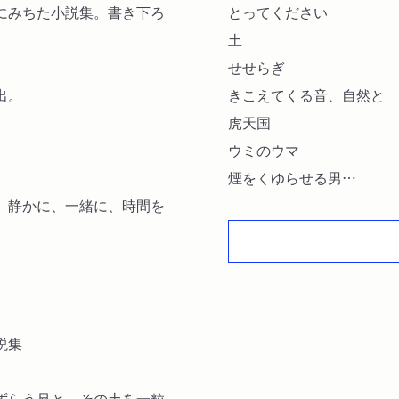
にみちた小説集。書き下ろ
とってください
土
せせらぎ
出。
きこえてくる音、自然と
虎天国
ウミのウマ
煙をくゆらせる男
、静かに、一緒に、時間を
私の心臓
クンさん
園子
すっぽんレゲエ
氷の国
説集
森のドレス
窓
ずらう兄と、その土を一粒
黄