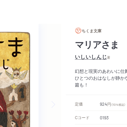
ちくま文庫
マリアさま
いしいしんじ
著
幻想と現実のあわいに仕
ひとつのおはなしが静か
篇も！
定価
924
円
（10％税込）
Next slide
Cコード
0193