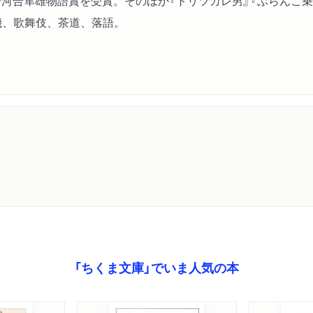
で河合隼雄物語賞を受賞。そのほか『トリツカレ男』『ぶらんこ乗
解説 松永美穂
機、歌舞伎、茶道、落語。
「ちくま文庫」でいま人気の本