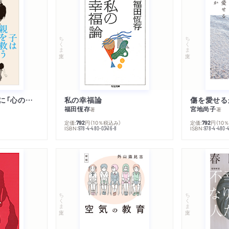
ちくま文庫
ちくま文庫
子は親を救うために「心の病」になる
私の幸福論
傷を愛せる
福田恆存
宮地尚子
著
著
定価:
円
（10％税込み）
定価:
円
（10
792
792
ISBN:
ISBN:
978-4-480-03416-8
978-4-480-
ちくま文庫
ちくま文庫