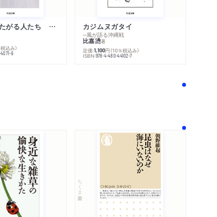
不幸になりたがる人たち 増補新版
カジムヌガタイ
─風が語る沖縄戦
比嘉慂
著
％税込み）
定価:
円
（10％税込み）
1,100
44071-6
ISBN:
978-4-480-44102-7
！
ちくま新書