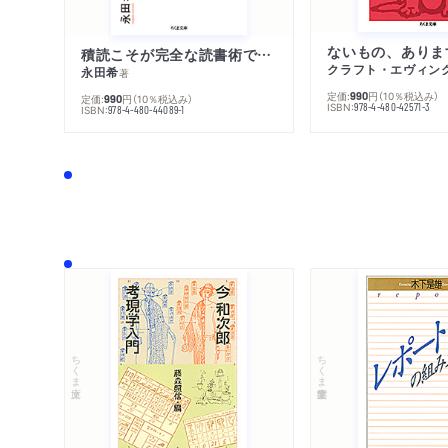
ないもの、ありま
積読こそが完全な読書術である
クラフト・エヴィン
永田希
著
定価:
円
（10％税込み）
990
定価:
円
（10％税込み）
990
ISBN:
978-4-480-42571-3
ISBN:
978-4-480-44089-1
ちくま文庫
ちくま学芸文庫