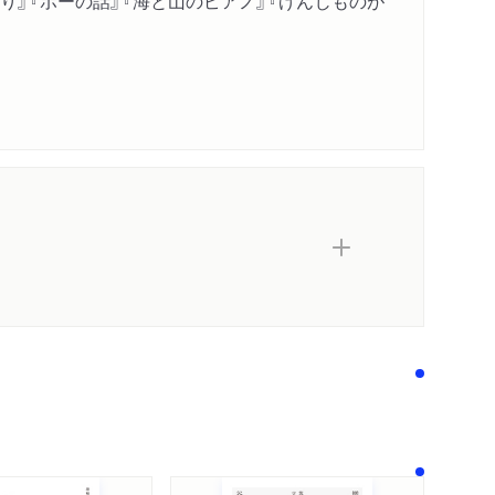
り』『ポーの話』『海と山のピアノ』『げんじものが