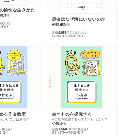
の愉快な生きかた
栄洋
著
昆虫はなぜ海にいないのか
％税込み）
朝野維起
著
42819-6
定価:
円
（10％税込み）
1,056
ISBN:
978-4-480-07756-1
シリーズ・全集
める作文教室
生きものを探究する
らいいことはある？
─自然を観察するってどういうこと？
小島渉
著
0％税込み）
定価:
円
（10％税込み）
1,540
ISBN:
5138-1
978-4-480-25163-3