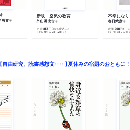
す
新版 空気の教育
グ商會
著
外山滋比古
春日武彦
著
著
定価:
円
（10％税込み）
定価:
円
（10
858
990
ISBN:
ISBN:
978-4-480-44106-5
978-4-480-
【自由研究、読書感想文……】夏休みの宿題のおともに
ちくま文庫
ちくま文庫