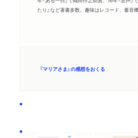
年『ある一日』で織田作之助賞、16年『悪声』
たり』など著書多数。趣味はレコード、蓄音
『マリアさま』の感想をおくる