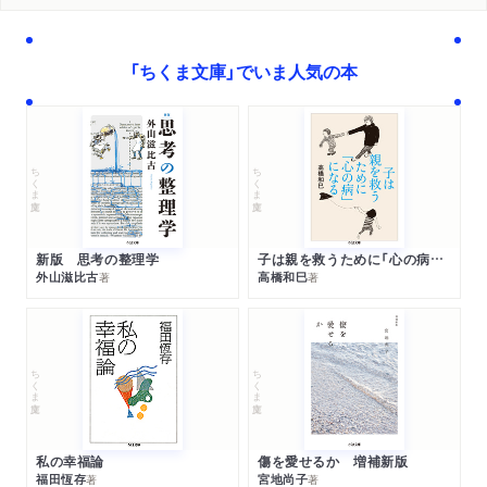
黒にめざめる黒人たち
黒人のモデルたち
パンサー党員のモダンバレリーナモデル、バーバラ
「ちくま文庫」でいま人気の本
アメリカの資本家から金を巻き上げてるのよ
白人が作りあげたセックスの神話
ちくま文庫
ちくま文庫
貧困のポケットの中には何が入っている？
広告会社はじめての仕事
キング牧師が殺された翌日のこと
新版 思考の整理学
子は親を救うために「心の病」になる
外山滋比古
高橋和巳
著
著
ハーレムは私を育ててくれた
日本に帰って
文庫版あとがき
ちくま文庫
ちくま文庫
アメリカのできごと
エッセイ 伊藤詩織
私の幸福論
傷を愛せるか 増補新版
福田恆存
宮地尚子
著
著