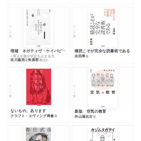
ちくま文庫
ちくま文庫
増補 ネガティヴ・ケイパビリティで生きる
積読こそが完全な読書術である
─答えを急がず立ち止まる力
永田希
著
谷川嘉浩
朱喜哲
著
著
ほか
ちくま文庫
ちくま文庫
ないもの、あります
新版 空気の教育
クラフト・エヴィング商會
著
外山滋比古
著