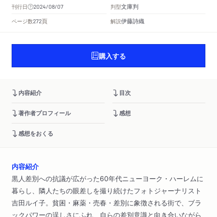
文庫判
刊行日
判型
2024/08/07
頁
伊藤詩織
ページ数
解説
272
購入する
内容紹介
目次
著作者プロフィール
感想
感想をおくる
内容紹介
黒人差別への抗議が広がった60年代ニューヨーク・ハーレムに
暮らし、隣人たちの眼差しを撮り続けたフォトジャーナリスト
吉田ルイ子。貧困・麻薬・売春・差別に象徴される街で、ブラ
ックパワーの逞しさにふれ、自らの差別意識と向き合いながら