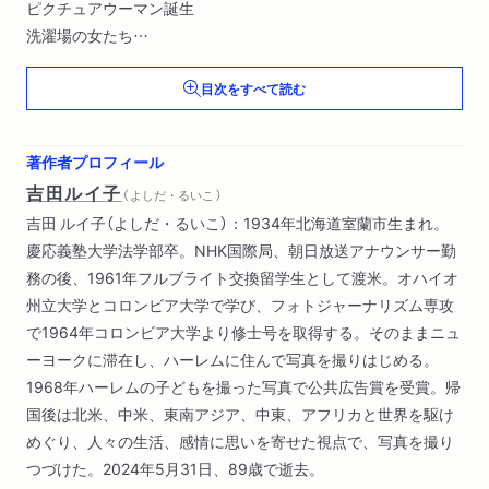
ピクチュアウーマン誕生
洗濯場の女たち
ワーラーメーロン
目次をすべて読む
ピクチュアウーマン誕生
ハーレム百二十五丁目のヒーローたち
著作者プロフィール
鳥肌がたつくらい興奮した
吉田ルイ子
（ よしだ・るいこ ）
ハーレムのジャズマン
吉田 ルイ子（よしだ・るいこ）：1934年北海道室蘭市生まれ。
白いキャデラックと黒いピンプ（ポン引き）
慶応義塾大学法学部卒。NHK国際局、朝日放送アナウンサー勤
ハーレムのシンデレラは売春婦
務の後、1961年フルブライト交換留学生として渡米。オハイオ
州立大学とコロンビア大学で学び、フォトジャーナリズム専攻
私は差別の複雑さの中にいた
で1964年コロンビア大学より修士号を取得する。そのままニュ
黒と白
ーヨークに滞在し、ハーレムに住んで写真を撮りはじめる。
黄と黒と白
1968年ハーレムの子どもを撮った写真で公共広告賞を受賞。帰
国後は北米、中米、東南アジア、中東、アフリカと世界を駆け
ハーレムに何かが起こりはじめた
めぐり、人々の生活、感情に思いを寄せた視点で、写真を撮り
ブラックモスレム――誇りの回復
つづけた。2024年5月31日、89歳で逝去。
暴動、そしてハーレムを追われる