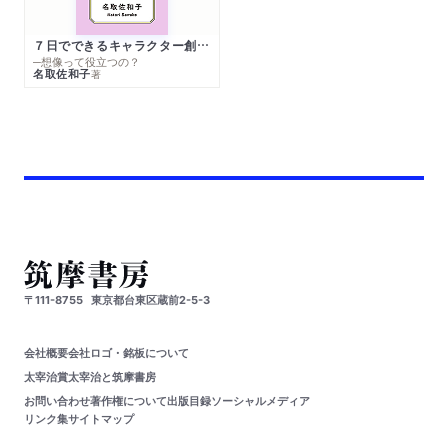
７日でできるキャラクター創作入門
─想像って役立つの？
名取佐和子
著
〒111-8755
東京都台東区蔵前2-5-3
会社概要
会社ロゴ・銘板について
太宰治賞
太宰治と筑摩書房
お問い合わせ
著作権について
出版目録
ソーシャルメディア
リンク集
サイトマップ