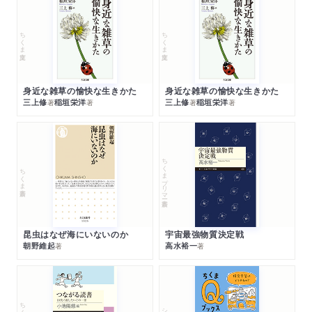
ちくま文庫
ちくま文庫
身近な雑草の愉快な生きかた
身近な雑草の愉快な生きかた
三上修
稲垣栄洋
三上修
稲垣栄洋
著
著
著
著
ちくまプリマー新書
ちくま新書
昆虫はなぜ海にいないのか
宇宙最強物質決定戦
朝野維起
高水裕一
著
著