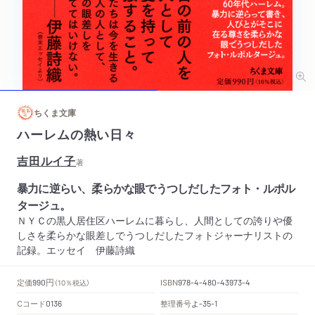
ちくま文庫
ハーレムの熱い日々
吉田ルイ子
著
暴力に逆らい、柔らかな眼でうつしだしたフォト・ルポル
タージュ。
ＮＹＣの黒人居住区ハーレムに暮らし、人間としての誇りや優
しさを柔らかな眼差しでうつしだしたフォトジャーナリストの
記録。エッセイ 伊藤詩織
円
定価
ISBN
990
（10％税込）
978-4-480-43973-4
Cコード
整理番号
よ
0136
-35-1