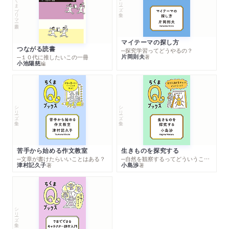
ちくまプリマー新書
シリーズ・全集
マイテーマの探し方
つながる読書
─探究学習ってどうやるの？
片岡則夫
著
─１０代に推したいこの一冊
小池陽慈
編
シリーズ・全集
シリーズ・全集
苦手から始める作文教室
生きものを探究する
─文章が書けたらいいことはある？
─自然を観察するってどういうこと？
津村記久子
小島渉
著
著
シリーズ・全集