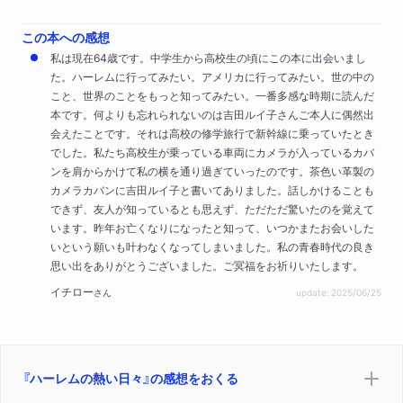
誰がハーレムを“怖い”と言ったのか？
この本への感想
リベラル白人への不信
私は現在64歳です。中学生から高校生の頃にこの本に出会いまし
怪電話でノイローゼになる
た。ハーレムに行ってみたい。アメリカに行ってみたい。世の中の
こと、世界のことをもっと知ってみたい。一番多感な時期に読んだ
ピストルを枕の下に
本です。何よりも忘れられないのは吉田ルイ子さんご本人に偶然出
今すぐ、ハーレムに帰りたい
会えたことです。それは高校の修学旅行で新幹線に乗っていたとき
でした。私たち高校生が乗っている車両にカメラが入っているカバ
黒い輝きはまぶしかった
ンを肩からかけて私の横を通り過ぎていったのです。茶色い革製の
ハーレム再会
カメラカバンに吉田ルイ子と書いてありました。話しかけることも
できず、友人が知っているとも思えず、ただただ驚いたのを覚えて
街はブラック、ブラック、ブラック
います。昨年お亡くなりになったと知って、いつかまたお会いした
パンサー党と空手道場
いという願いも叶わなくなってしまいました。私の青春時代の良き
日本の赤軍派の人と会う
思い出をありがとうございました。ご冥福をお祈りいたします。
銃が人を殺すのではない
イチロー
さん
update: 2025/06/25
Right on!
日系人の活動家――ママさん、メリー
第三世界結集への道
黒い輝きは消えない
『ハーレムの熱い日々』の感想をおくる