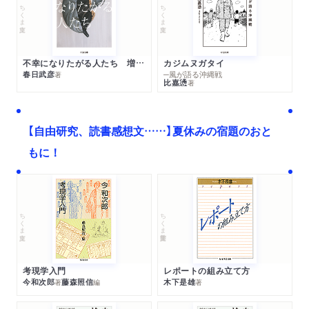
ちくま文庫
ちくま文庫
不幸になりたがる人たち 増補新版
カジムヌガタイ
春日武彦
─風が語る沖縄戦
著
比嘉慂
著
【自由研究、読書感想文……】夏休みの宿題のおと
もに！
ちくま文庫
ちくま学芸文庫
考現学入門
レポートの組み立て方
今和次郎
藤森照信
木下是雄
著
編
著