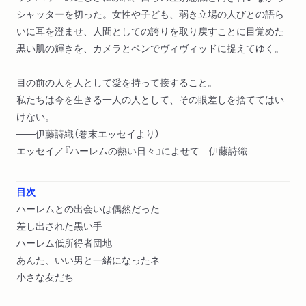
シャッターを切った。女性や子ども、弱き立場の人びとの語ら
いに耳を澄ませ、人間としての誇りを取り戻すことに目覚めた
黒い肌の輝きを、カメラとペンでヴィヴィッドに捉えてゆく。
目の前の人を人として愛を持って接すること。
私たちは今を生きる一人の人として、その眼差しを捨ててはい
けない。
――伊藤詩織（巻末エッセイより）
エッセイ／『ハーレムの熱い日々』によせて 伊藤詩織
目次
ハーレムとの出会いは偶然だった
差し出された黒い手
ハーレム低所得者団地
あんた、いい男と一緒になったネ
小さな友だち