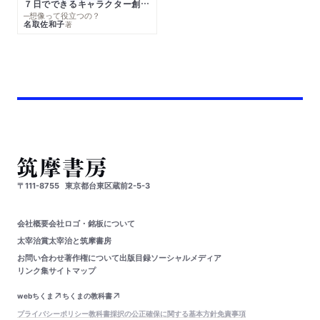
７日でできるキャラクター創作入門
─想像って役立つの？
名取佐和子
著
〒111-8755
東京都台東区蔵前2-5-3
会社概要
会社ロゴ・銘板について
太宰治賞
太宰治と筑摩書房
お問い合わせ
著作権について
出版目録
ソーシャルメディア
リンク集
サイトマップ
webちくま
ちくまの教科書
プライバシーポリシー
教科書採択の公正確保に関する基本方針
免責事項