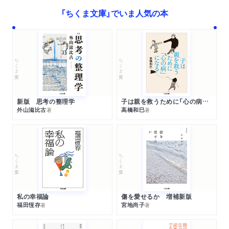
教会の宣教師／なぜコンゴ？／統一教会でつながるコンゴと日
「ちくま文庫」でいま人気の本
本／旧統一教会のアフリ
カ宣教活動──文庫版追補
第６章 創価学会
ちくま文庫
ちくま文庫
六〇年代からアフリカに注目／ブルキナファソの勤行／アフリ
カで広宣流布／アフリカ
で宗門批判／日蓮正宗とガーナ／ガーナ到着、まずは創価学会
新版 思考の整理学
子は親を救うために「心の病」になる
へ／アフリカ人法華講員
外山滋比古
高橋和巳
著
著
／日蓮正宗ガーナ・アクラ闡明山法華寺／学会員はアフリカの
仏教者
ちくま文庫
ちくま文庫
文庫版新章 日本に進出するアフリカの新宗教
埼玉県のイスラーム神秘主義教団／セリン・トゥーバの家へ／
私服警察と多文化共生／セリン・トゥーバの家の機能と目的／
集会に来る日本人／「こんなところにセネガル人」
私の幸福論
傷を愛せるか 増補新版
福田恆存
宮地尚子
著
著
あとがき