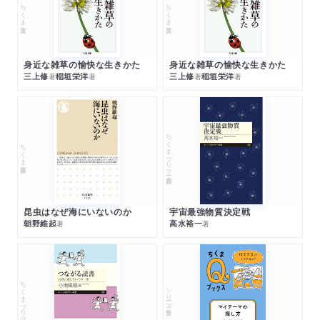
ちくま文庫
ちくま文庫
身近な雑草の愉快な生きかた
身近な雑草の愉快な生きかた
三上修
稲垣栄洋
三上修
稲垣栄洋
著
著
著
著
ちくまプリマー新書
ちくま新書
昆虫はなぜ海にいないのか
宇宙最強物質決定戦
朝野維起
高水裕一
著
著
ちくまプリマー新書
シリーズ・全集