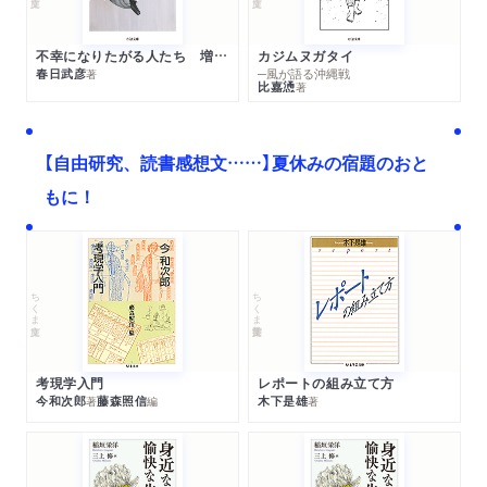
不幸になりたがる人たち 増補新版
カジムヌガタイ
春日武彦
─風が語る沖縄戦
著
比嘉慂
著
【自由研究、読書感想文……】夏休みの宿題のおと
もに！
ちくま文庫
ちくま学芸文庫
考現学入門
レポートの組み立て方
今和次郎
藤森照信
木下是雄
著
編
著