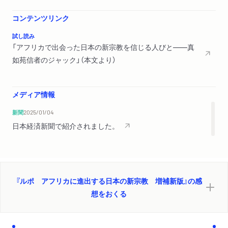
第３章 真如苑
唐突な真如苑信者との出会い／積極的な「オタスケ」活動／ジャ
コンテンツリンク
ックの自宅にて／真如
試し読み
苑ボボジュラソ支部／アフリカ人初の真如苑信者
「アフリカで出会った日本の新宗教を信じる人びと――真
如苑信者のジャック」（本文より）
第４章 崇教真光
「お浄め」をするアフリカ人／リスナー二億人の国際ラジオで紹
介される崇教真光／真
メディア情報
光のアフリカ的な魅力／「宗教施設」ではなく「道場」／ツキナミ
新聞
2025/01/04
サイ（月次祭）に参
日本経済新聞で紹介されました。
加／コートジボワールの内戦と崇教真光／「アビジャン・ダイド
ージョー」
第５章 統一教会
合同結婚式でアフリカに嫁いだ日本人女性／日本人宣教師がブ
『ルポ アフリカに進出する日本の新宗教 増補新版』の感
ルキナファソに統一教会
想をおくる
を伝道／アメリカ留学帰りの副会長／文鮮明の死／「よさこい
節」を伝道しに来た統一