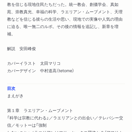
教を信じる現地住民たちだった。統一教会、創価学会、真如
苑、崇教真光、幸福の科学、ラエリアン・ムーブメント、天理
教などを信じる彼らの生活や思い、現地での実像や人気の理由
に迫る、唯一無二のルポ。その後の情報を追記し、新章を増
補。
解説 安田峰俊
カバーイラスト 太田マリコ
カバーデザイン 中村道高（tetome）
目次
まえがき
第１章 ラエリアン・ムーブメント
「科学は宗教に代わる」／ラエリアンとの出会い／テレパシー交
信／モットーは「強制