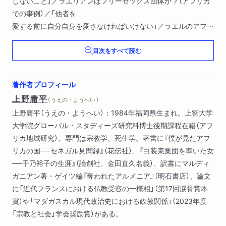
しないこと」／ラエリアンはフリーセックス団体か？（アフリカ
での事例）／「他者を
愛する前に自分自身を愛さなければいけない」／ラエルのアフリ
カ賛美／どうしてラエ
目次をすべて読む
リアンになったのか／ラエリアンに魅せられるアフリカ的な理
由
著作者プロフィール
第２章 幸福の科学
上野庸平
（ うえの・ようへい ）
東大卒、元商社マンの教祖／ウガンダと幸福の科学／宗教が大
上野庸平（うえの・ようへい）：1984年福岡県生まれ。上智大学
好きな国、ウガンダ／幸
大学院グローバル・スタディーズ研究科博士後期課程在籍（アフ
福を求めてウガンダへ／ウガンダ仏教センター／バハイ教の礼
リカ地域研究）。専門は宗教学、死生学。著書に『僕が見たアフ
拝堂／大川隆法のウガン
リカの国──セネガル見聞録』（花伝社）、『白装束集団を率いた女
ダ大講演会／東アフリカ最高学府にて／ウガンダ在住の日本人
──千乃裕子の生涯』（論創社、金田直久名義）、訳書にマルディ
天理教信徒／幸福の科学
ガニアン著・ゲイツ編『奪われたアルメニア』（明石書店）、論文
ウガンダ精舎／インド人に「仏陀再誕」を質問／宗教の目指すも
に「近代フランスにおける仏教受容の一様相」（第17回涙骨賞本
のはみな同じ。そして
賞）や「マダガスカル現代政治史における政教関係」（2023年度
それは自分次第……
「宗教と社会」学会奨励賞）がある。