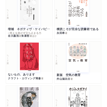
文庫版あとがき
解説 中国、アフリカ、新宗教 安田峰俊
ちくま文庫
ちくま文庫
参考文献
増補 ネガティヴ・ケイパビリティで生きる
積読こそが完全な読書術である
─答えを急がず立ち止まる力
永田希
著
谷川嘉浩
朱喜哲
著
著
ほか
ちくま文庫
ちくま文庫
ないもの、あります
新版 空気の教育
クラフト・エヴィング商會
著
外山滋比古
著
ちくま文庫
ちくま文庫