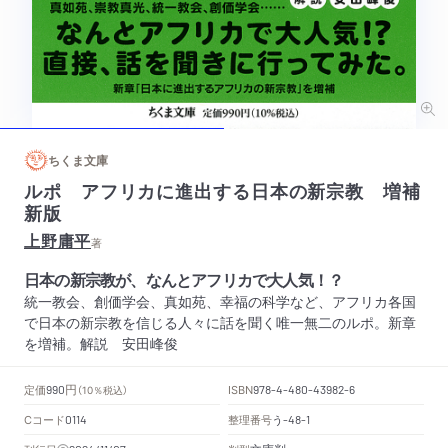
ちくま文庫
ルポ アフリカに進出する日本の新宗教 増補
新版
上野庸平
著
日本の新宗教が、なんとアフリカで大人気！？
統一教会、創価学会、真如苑、幸福の科学など、アフリカ各国
で日本の新宗教を信じる人々に話を聞く唯一無二のルポ。新章
を増補。解説 安田峰俊
円
定価
ISBN
990
（10％税込）
978-4-480-43982-6
Cコード
整理番号
う
0114
-48-1