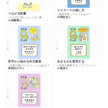
マイテーマの探し方
つながる読書
─探究学習ってどうやるの？
片岡則夫
著
─１０代に推したいこの一冊
小池陽慈
編
シリーズ・全集
シリーズ・全集
苦手から始める作文教室
生きものを探究する
─文章が書けたらいいことはある？
─自然を観察するってどういうこと？
津村記久子
小島渉
著
著
シリーズ・全集