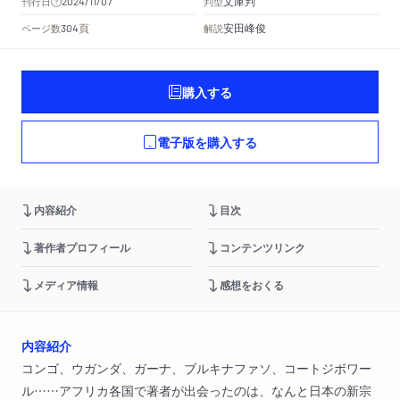
文庫判
刊行日
判型
2024/11/07
頁
安田峰俊
ページ数
解説
304
購入する
電子版を購入する
内容紹介
目次
著作者プロフィール
コンテンツリンク
メディア情報
感想をおくる
内容紹介
コンゴ、ウガンダ、ガーナ、ブルキナファソ、コートジボワー
ル……アフリカ各国で著者が出会ったのは、なんと日本の新宗