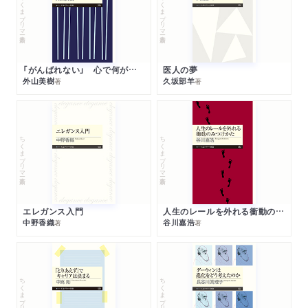
ちくまプリマー新書
ちくまプリマー新書
「がんばれない」 心で何が起きているか
医人の夢
外山美樹
久坂部羊
著
著
ちくまプリマー新書
ちくまプリマー新書
エレガンス入門
人生のレールを外れる衝動のみつけかた
中野香織
谷川嘉浩
著
著
ちくまプリマー新書
ちくまプリマー新書