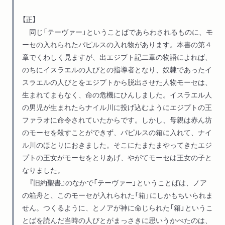
【正】
同じ「テーヴァー」ということばであらわされるものに、モ
ーセの入れられたパピルスの入れ物があります。本書の第４
章でくわしく見ますが、出エジプト記二章の物語によれば、
のちにイスラエルの人びとの指導者となり、奴隷であったイ
スラエルの人びとをエジプトから脱出させた人物モーセは、
生まれてまもなく、命の危機にひんしました。イスラエル人
の男児が生まれたらナイル川に投げ込むようにエジプトの王
ファラオに命令されていたからです。しかし、母親は赤ん坊
のモーセを殺すことができず、パピルスの箱に入れて、ナイ
ル川のほとりにおきました。そこにたまたまやってきたエジ
プトの王女がモーセをとりあげ、やがてモーセは王女の子と
なりました。
『旧約聖書』のなかで「テーヴァー」ということばは、ノア
の箱舟と、このモーセが入れられた「箱」にしかもちいられま
せん。つくるように、とノアが神に命じられた「箱」というこ
とばを読んだ当時の人びとがまっさきに思いうかべたのは、