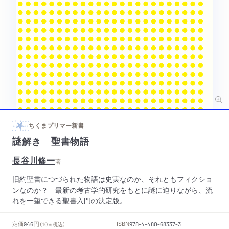
ちくまプリマー新書
謎解き 聖書物語
長谷川修一
著
旧約聖書につづられた物語は史実なのか、それともフィクショ
ンなのか？ 最新の考古学的研究をもとに謎に迫りながら、流
れを一望できる聖書入門の決定版。
円
定価
ISBN
946
（10％税込）
978-4-480-68337-3