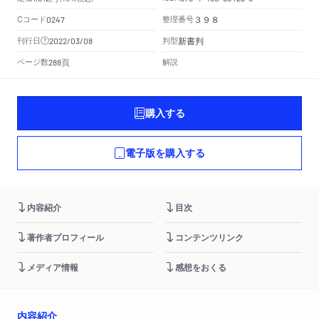
Cコード
整理番号
0247
３９８
新書判
刊行日
判型
2022/03/08
頁
ページ数
解説
288
購入する
電子版を購入する
内容紹介
目次
著作者プロフィール
コンテンツリンク
メディア情報
感想をおくる
内容紹介