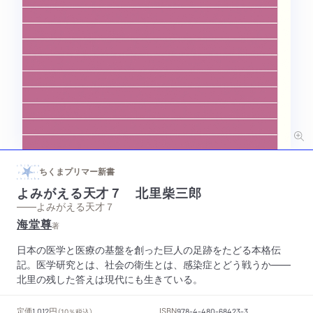
ちくまプリマー新書
よみがえる天才７ 北里柴三郎
——よみがえる天才７
海堂尊
著
日本の医学と医療の基盤を創った巨人の足跡をたどる本格伝
記。医学研究とは、社会の衛生とは、感染症とどう戦うか――
北里の残した答えは現代にも生きている。
円
定価
ISBN
1,012
（10％税込）
978-4-480-68423-3