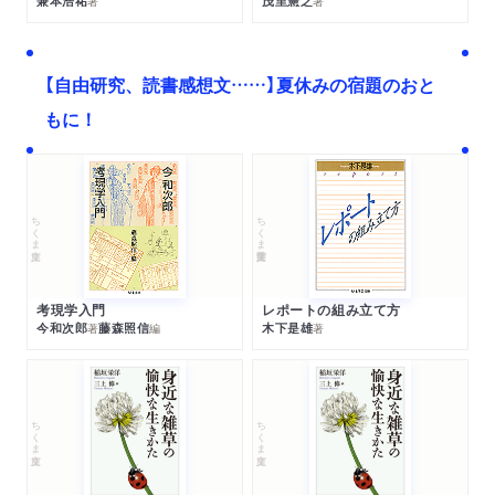
兼本浩祐
茂里憲之
著
著
【自由研究、読書感想文……】夏休みの宿題のおと
もに！
ちくま文庫
ちくま学芸文庫
考現学入門
レポートの組み立て方
今和次郎
藤森照信
木下是雄
著
編
著
ちくま文庫
ちくま文庫