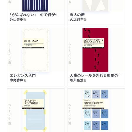
「がんばれない」 心で何が起きているか
医人の夢
外山美樹
久坂部羊
著
著
ちくまプリマー新書
ちくまプリマー新書
エレガンス入門
人生のレールを外れる衝動のみつけかた
中野香織
谷川嘉浩
著
著
ちくまプリマー新書
ちくまプリマー新書