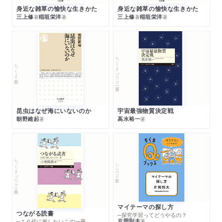
身近な雑草の愉快な生きかた
身近な雑草の愉快な生きかた
三上修
稲垣栄洋
三上修
稲垣栄洋
著
著
著
著
ちくまプリマー新書
ちくま新書
昆虫はなぜ海にいないのか
宇宙最強物質決定戦
朝野維起
高水裕一
著
著
ちくまプリマー新書
シリーズ・全集
マイテーマの探し方
つながる読書
─探究学習ってどうやるの？
片岡則夫
著
─１０代に推したいこの一冊