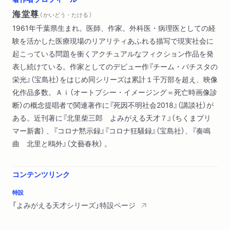
９２）４０歳?明治４５年（１９１２）６０歳
海堂尊
（ かいどう・たける ）
７章 医療の未来を見据え、社会貢献に邁進した晩年―大正３
1961年千葉県生まれ。医師、作家。外科医・病理医としての経
年（１９１４）６２歳?昭和６年（１９３１）７９歳
験を活かした医療現場のリアリティあふれる描写で現実社会に
起こっている問題を衝くアクチュアルなフィクション作品を発
表し続けている。作家としてのデビュー作『チーム・バチスタの
栄光』（宝島社）をはじめ同シリーズは累計１千万部を超え、映像
化作品多数。Ａｉ（オートプシー・イメージング＝死亡時画像診
断）の概念提唱者で関連著作に『死因不明社会2018』（講談社）が
ある。近刊著に『北里柴三郎 よみがえる天才７』（ちくまプリ
マー新書） 、『コロナ黙示録』『コロナ狂騒録』（宝島社）、『奏鳴
曲 北里と鴎外』（文藝春秋） 。
コンテンツリンク
特設
「よみがえる天才シリーズ」特設ページ