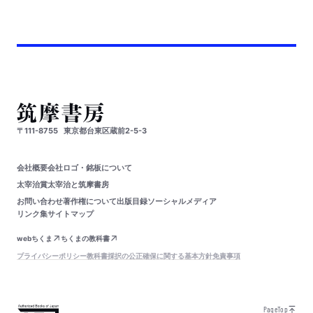
〒111-8755
東京都台東区蔵前2-5-3
会社概要
会社ロゴ・銘板について
太宰治賞
太宰治と筑摩書房
お問い合わせ
著作権について
出版目録
ソーシャルメディア
リンク集
サイトマップ
webちくま
ちくまの教科書
プライバシーポリシー
教科書採択の公正確保に関する基本方針
免責事項
PageTop