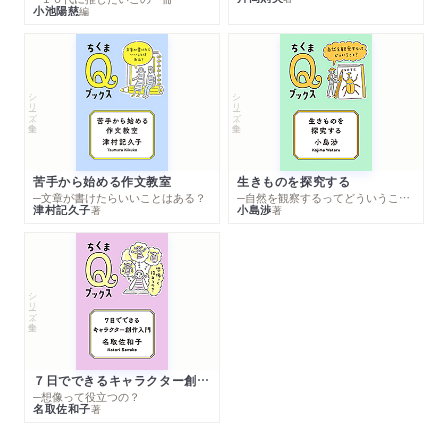
小池陽慈
編
シリーズ・全集
シリーズ・全集
苦手から始める作文教室
生きものを探究する
─文章が書けたらいいことはある？
─自然を観察するってどういうこと？
津村記久子
小島渉
著
著
シリーズ・全集
７日でできるキャラクター創作入門
─想像って役立つの？
名取佐和子
著