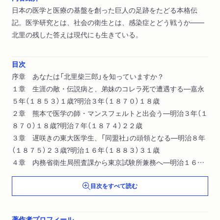
日本の医学と医療の基盤を創った巨人の足跡をたどる本格伝
記。医学研究とは、社会の衛生とは、感染症とどう戦うか――
北里の残した答えは現代にも生きている。
目次
序章 あなたは「北里柴三郎」を知っていますか？
１章 生涯の敵・伝説病と、弟妹のコレラ死で遭遇する―嘉永
５年（１８５３）１歳?明治３年（１８７０）１８歳
２章 熊本で医学の師・マンスフェルトと出会う―明治３年（１
８７０）１８歳?明治７年（１８７４）２２歳
３章 遅咲きの東大医学生、「同盟社」の頭領となる―明治８年
（１８７５）２３歳?明治１６年（１８８３）３１歳
４章 内務省衛生局照査課から東京試験所兼務へ―明治１６年
（１８８３）３１歳?明治１８年（１８８５）３３歳
目次をすべて読む
５章 コッホ四天王としての快進撃―明治１９年（１８８６）３
４歳?明治２４年（１８９１）３９歳
６章 衛生行政の礎、「伝染病研究所」創設―明治２５年（１８
著作者プロフィール