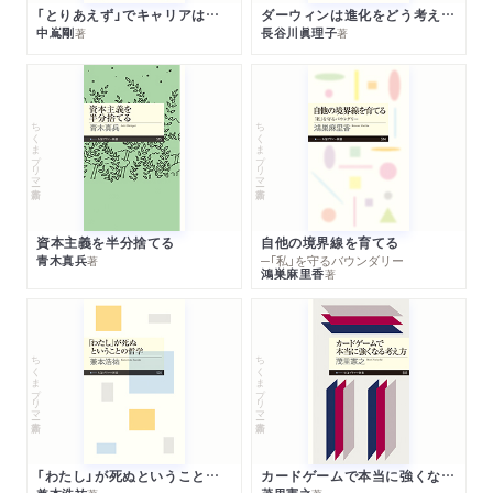
「とりあえず」でキャリアは決まる
ダーウィンは進化をどう考えたのか
中嶌剛
長谷川眞理子
著
著
ちくまプリマー新書
ちくまプリマー新書
資本主義を半分捨てる
自他の境界線を育てる
青木真兵
─「私」を守るバウンダリー
著
鴻巣麻里香
著
ちくまプリマー新書
ちくまプリマー新書
「わたし」が死ぬということの哲学
カードゲームで本当に強くなる考え方