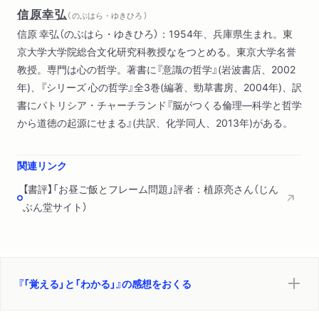
信原幸弘
（ のぶはら・ゆきひろ ）
信原 幸弘（のぶはら・ゆきひろ）：1954年、兵庫県生まれ。東
京大学大学院総合文化研究科教授なをつとめる。東京大学名誉
教授。専門は心の哲学。著書に『意識の哲学』(岩波書店、2002
年)、『シリーズ 心の哲学』全3巻(編著、勁草書房、2004年)、訳
書にパトリシア・チャーチランド『脳がつくる倫理―科学と哲学
から道徳の起源にせまる』(共訳、化学同人、2013年)がある。
関連リンク
【書評】「お昼ご飯とフレーム問題」評者：植原亮さん（じん
ぶん堂サイト）
『「覚える」と「わかる」』の感想をおくる