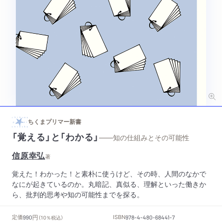
ちくまプリマー新書
「覚える」と「わかる」
——知の仕組みとその可能性
信原幸弘
著
覚えた！わかった！と素朴に使うけど、その時、人間のなかで
なにが起きているのか。丸暗記、真似る、理解といった働きか
ら、批判的思考や知の可能性までを探る。
円
定価
ISBN
990
（10％税込）
978-4-480-68441-7