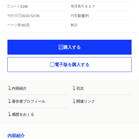
Cコード
整理番号
0295
４１７
新書判
刊行日
判型
2022/12/06
頁
ページ数
解説
192
購入する
電子版を購入する
内容紹介
目次
著作者プロフィール
関連リンク
感想をおくる
内容紹介