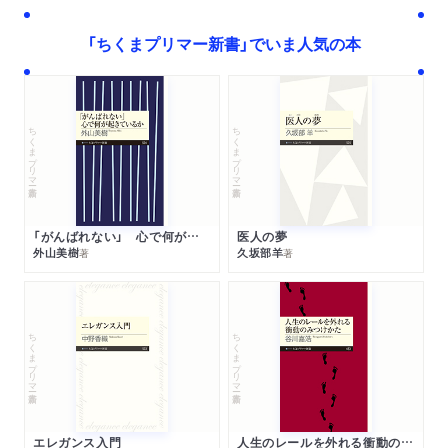
「ちくまプリマー新書」でいま人気の本
ちくまプリマー新書
ちくまプリマー新書
「がんばれない」 心で何が起きているか
医人の夢
外山美樹
久坂部羊
著
著
ちくまプリマー新書
ちくまプリマー新書
エレガンス入門
人生のレールを外れる衝動のみつけかた