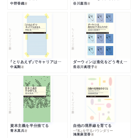
中野香織
谷川嘉浩
著
著
ちくまプリマー新書
ちくまプリマー新書
「とりあえず」でキャリアは決まる
ダーウィンは進化をどう考えたのか
中嶌剛
長谷川眞理子
著
著
ちくまプリマー新書
ちくまプリマー新書
資本主義を半分捨てる
自他の境界線を育てる
青木真兵
─「私」を守るバウンダリー
著
鴻巣麻里香
著