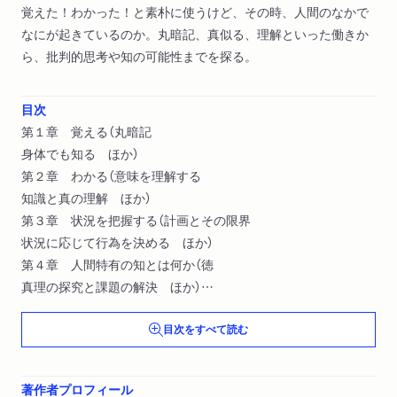
覚えた！わかった！と素朴に使うけど、その時、人間のなかで
なにが起きているのか。丸暗記、真似る、理解といった働きか
ら、批判的思考や知の可能性までを探る。
目次
第１章 覚える（丸暗記
身体でも知る ほか）
第２章 わかる（意味を理解する
知識と真の理解 ほか）
第３章 状況を把握する（計画とその限界
状況に応じて行為を決める ほか）
第４章 人間特有の知とは何か（徳
真理の探究と課題の解決 ほか）
第５章 機械がひらく知の可能性（自己認識と他者理解はどう変
目次をすべて読む
わるのか／架空と現実の違いがなくなるのか ほか）
著作者プロフィール