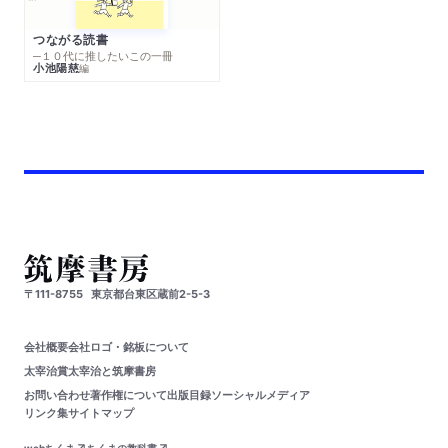
つながる読書
─１０代に推したいこの一冊
小池陽慈
編
〒111-8755
東京都台東区蔵前2-5-3
会社概要
会社ロゴ・銘板について
太宰治賞
太宰治と筑摩書房
お問い合わせ
著作権について
出版目録
ソーシャルメディア
リンク集
サイトマップ
webちくま
ちくまの教科書