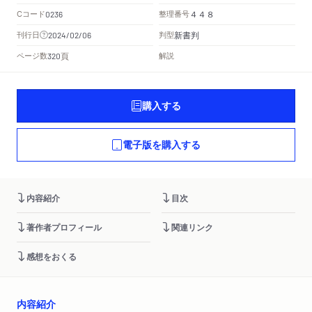
Cコード
整理番号
0236
４４８
新書判
刊行日
判型
2024/02/06
頁
ページ数
解説
320
購入する
電子版を購入する
内容紹介
目次
著作者プロフィール
関連リンク
感想をおくる
内容紹介