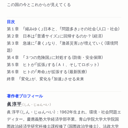
この国の今とこれからが見えてくる
目次
第１章 「縮みゆく」日本と、「問題多き」その社会（人口・社会）
第２章 日本は「普通サイズ」に回帰するのか？（経済）
第３章 急速に「暑く」なり、「激甚災害」が増えていく（環境問
題）
第４章 「３つの危険国」に対処する（防衛・安全保障）
第５章 ヒトが「拡張」する（ＡＩ、そしてロボット）
第６章 ヒトの「寿命」が拡張する（最新医療）
終章 「変化」が、変化を「加速」させる未来
著作者プロフィール
眞淳平
（ しん・じゅんぺい ）
眞 淳平（しん・じゅんぺい）：1962年生まれ。環境・社会問題エ
ディター。慶應義塾大学経済学部卒業。青山学院大学大学院国
際政治経済学研究科修士課程修了（国際政治学修士）。法政大学