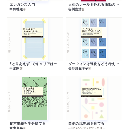
エレガンス入門
人生のレールを外れる衝動のみつけかた
中野香織
谷川嘉浩
著
著
ちくまプリマー新書
ちくまプリマー新書
「とりあえず」でキャリアは決まる
ダーウィンは進化をどう考えたのか
中嶌剛
長谷川眞理子
著
著
ちくまプリマー新書
ちくまプリマー新書
資本主義を半分捨てる
自他の境界線を育てる
青木真兵
─「私」を守るバウンダリー
著