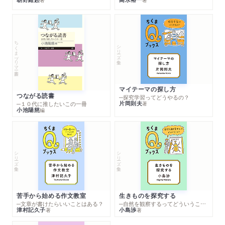
ちくまプリマー新書
シリーズ・全集
マイテーマの探し方
つながる読書
─探究学習ってどうやるの？
片岡則夫
著
─１０代に推したいこの一冊
小池陽慈
編
シリーズ・全集
シリーズ・全集
苦手から始める作文教室
生きものを探究する
─文章が書けたらいいことはある？
─自然を観察するってどういうこと？
津村記久子
小島渉
著
著