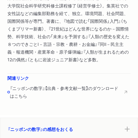
大学院社会科学研究科修士課程修了（経営学修士）。集英社での
女性誌などの編集部勤務を経て、独立。環境問題、社会問題、
国際関係等が専門。著書に、『地図で読む「国際関係」入門』（ち
くまプリマー新書）、『21世紀はどんな世界になるのか－国際情
勢、科学技術、社会の「未来」を予測する』『人類の歴史を変えた
８つのできごとⅠ－言語・宗教・農耕・お金編』『同Ⅱ－民主主
義・報道機関・産業革命・原子爆弾編』『人類が生まれるための
12の偶然』（ともに岩波ジュニア新書）など多数。
関連リンク
『ニッポンの数字』【出典・参考文献一覧】のダウンロード
はこちら
『ニッポンの数字』の感想をおくる