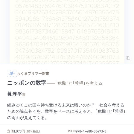
ちくまプリマー新書
ニッポンの数字
——「危機」と「希望」を考える
眞淳平
著
縮みゆくこの国を待ち受ける未来は暗いのか？ 社会を考える
ための論点各々を、数字をベースに考えると、「危機」と「希望」
の両面が見えてくる。
円
定価
ISBN
1,078
（10％税込）
978-4-480-68473-8