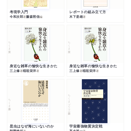
考現学入門
レポートの組み立て方
今和次郎
藤森照信
木下是雄
著
編
著
ちくま文庫
ちくま文庫
身近な雑草の愉快な生きかた
身近な雑草の愉快な生きかた
三上修
稲垣栄洋
三上修
稲垣栄洋
著
著
著
著
ちくまプリマー新書
ちくま新書
昆虫はなぜ海にいないのか
宇宙最強物質決定戦
朝野維起
高水裕一
著
著