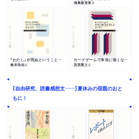
鴻巣麻里香
著
ちくまプリマー新書
ちくまプリマー新書
「わたし」が死ぬということの哲学
カードゲームで本当に強くなる考え方
兼本浩祐
茂里憲之
著
著
【自由研究、読書感想文……】夏休みの宿題のおと
もに！
ちくま文庫
ちくま学芸文庫